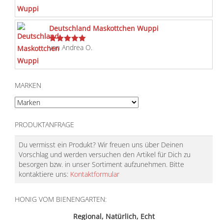
mit
5
von 5
Deutschland Maskottchen Wuppi
von Andrea O.
Bewertet
mit
5
von 5
MARKEN
PRODUKTANFRAGE
Du vermisst ein Produkt? Wir freuen uns über Deinen
Vorschlag und werden versuchen den Artikel für Dich zu
besorgen bzw. in unser Sortiment aufzunehmen. Bitte
kontaktiere uns:
Kontaktformular
HONIG VOM BIENENGARTEN:
Regional, Natürlich, Echt