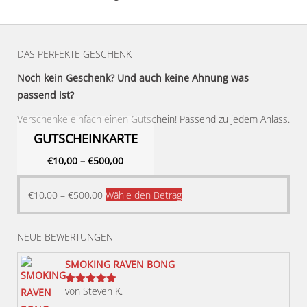
DAS PERFEKTE GESCHENK
Noch kein Geschenk? Und auch keine Ahnung was
passend ist?
Verschenke einfach einen Gutschein! Passend zu jedem Anlass.
GUTSCHEINKARTE
€
10,00
–
€
500,00
Dieses
€
10,00
–
€
500,00
Wähle den Betrag
Produkt
weist
NEUE BEWERTUNGEN
mehrere
Varianten
SMOKING RAVEN BONG
auf.
von Steven K.
Bewertet
Die
mit
5
von 5