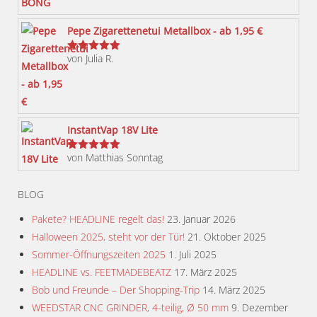
Optionen
können
Pepe Zigarettenetui Metallbox - ab 1,95 €
auf
von Julia R.
der
Bewertet
mit
5
von 5
Produktseite
gewählt
werden
InstantVap 18V Lite
von Matthias Sonntag
Bewertet
mit
5
von 5
BLOG
Pakete? HEADLINE regelt das!
23. Januar 2026
Halloween 2025, steht vor der Tür!
21. Oktober 2025
Sommer-Öffnungszeiten 2025
1. Juli 2025
HEADLINE vs. FEETMADEBEATZ
17. März 2025
Bob und Freunde – Der Shopping-Trip
14. März 2025
WEEDSTAR CNC GRINDER, 4-teilig, Ø 50 mm
9. Dezember