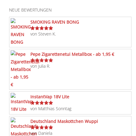
NEUE BEWERTUNGEN
SMOKING RAVEN BONG
von Steven K.
Bewertet
mit
5
von 5
Pepe Zigarettenetui Metallbox - ab 1,95 €
von Julia R.
Bewertet
mit
5
von 5
InstantVap 18V Lite
von Matthias Sonntag
Bewertet
mit
5
von 5
Deutschland Maskottchen Wuppi
von Daniela
Bewertet