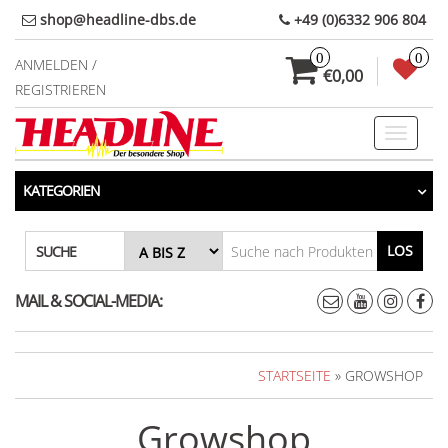
Direkt
shop@headline-dbs.de
+49 (0)6332 906 804
zum
0
0
Inhalt
ANMELDEN /
€0,00
REGISTRIEREN
Toggle
navigati
KATEGORIEN
LOS
SUCHE
MAIL & SOCIAL-MEDIA:
STARTSEITE
» GROWSHOP
Growshop