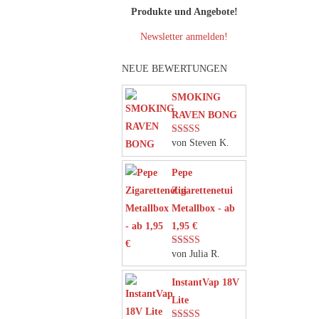
Produkte und Angebote!
Newsletter anmelden!
NEUE BEWERTUNGEN
SMOKING
RAVEN BONG
von Steven K.
Bewertet mit
5
von 5
Pepe
Zigarettenetui
Metallbox - ab
1,95 €
von Julia R.
Bewertet mit
5
von 5
InstantVap 18V
Lite