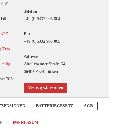
ür!
21.
Telefon
 Juli
+49 (0)6332 906 804
EATZ
Fax
+49 (0)6332 906 805
g-Trip
Adresse
eilig,
Alte Ixheimer Straße 64
66482 Zweibrücken
ber 2024
Vertrag widerrufen
EZENSIONEN
BATTERIEGESETZ
AGB
E
IMPRESSUM