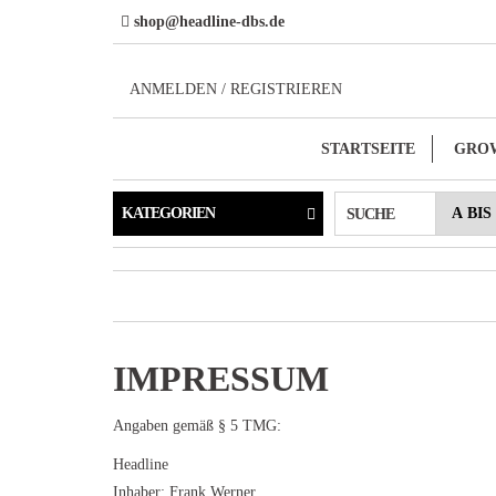
Direkt
shop@headline-dbs.de
zum
Inhalt
ANMELDEN / REGISTRIEREN
STARTSEITE
GRO
KATEGORIEN
SUCHE
IMPRESSUM
Angaben gemäß § 5 TMG:
Headline
Inhaber: Frank Werner