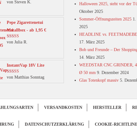
von Steven K.
Bewertet mit
Halloween 2025, steht vor der T
5
von 5
Oktober 2025
Sommer-Öffnungszeiten 2025
1.
Pepe Zigarettenetui
2025
Metallbox - ab 1,95 €
HEADLINE vs. FEETMADEB
von Julia R.
17. März 2025
Bewertet mit
5
von 5
Bob und Freunde – Der Shoppin
14. März 2025
WEEDSTAR CNC GRINDER, 4-t
InstantVap 18V Lite
Ø 50 mm
9. Dezember 2024
von Matthias Sonntag
Bewertet mit
Glas Totenkopf massiv
5. Dezem
5
von 5
AHLUNGSARTEN
VERSANDKOSTEN
HERSTELLER
R
HRUNG
DATENSCHUTZERKLÄRUNG
COOKIE-RICHTLINI