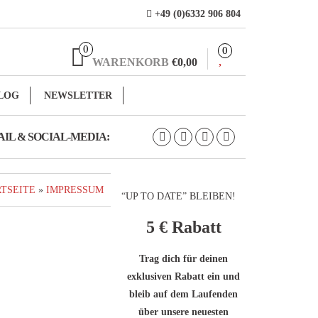
+49 (0)6332 906 804
0
0
WARENKORB
€0,00
LOG
NEWSLETTER
IL & SOCIAL-MEDIA:
RTSEITE
»
IMPRESSUM
“UP TO DATE” BLEIBEN!
5 €
Rabatt
Trag dich für deinen
exklusiven Rabatt ein und
bleib auf dem Laufenden
über unsere neuesten