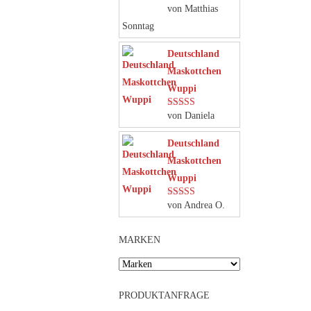
von Matthias
Bewertet mit
5
von 5
Sonntag
Deutschland
Maskottchen
Wuppi
von Daniela
Bewertet mit
5
von 5
Deutschland
Maskottchen
Wuppi
von Andrea O.
Bewertet mit
5
von 5
MARKEN
PRODUKTANFRAGE