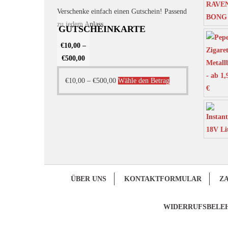
Verschenke einfach einen Gutschein! Passend
zu jedem Anlass.
GUTSCHEINKARTE
€
10,00
–
€
500,00
Dieses
€
10,00
–
€
500,00
Wähle den Betrag
Produkt
weist
mehrere
Varianten
auf.
Die
Optionen
ÜBER UNS
KONTAKTFORMULAR
Z
können
auf
WIDERRUFSBELE
der
Produktseite