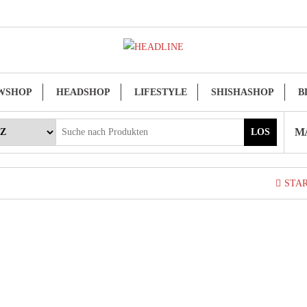
WSHOP
HEADSHOP
LIFESTYLE
SHISHASHOP
B
MA
LOS
STA