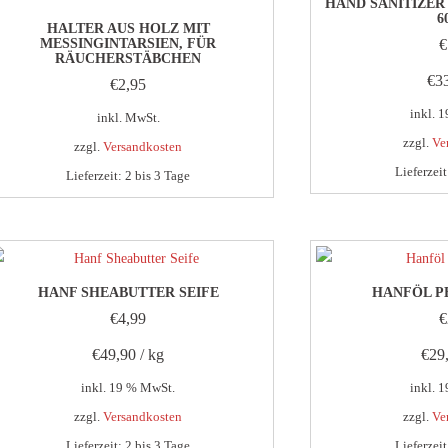
HAND SANITIZER
6
HALTER AUS HOLZ MIT
MESSINGINTARSIEN, FÜR
€
RÄUCHERSTÄBCHEN
€
3
€
2,95
inkl. 
inkl. MwSt.
zzgl.
Ve
zzgl.
Versandkosten
Lieferzei
Lieferzeit:
2 bis 3 Tage
Dieses
Produkt
weist
mehrere
HANF SHEABUTTER SEIFE
HANFÖL P
Varianten
€
4,99
€
auf.
€
49,90
/
kg
€
29
Die
Optionen
inkl. 19 % MwSt.
inkl. 
können
zzgl.
Versandkosten
zzgl.
Ve
auf
Lieferzeit:
2 bis 3 Tage
Lieferzei