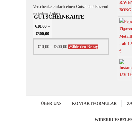
Verschenke einfach einen Gutschein! Passend
zu jedem Anlass.
GUTSCHEINKARTE
€
10,00
–
€
500,00
Dieses
€
10,00
–
€
500,00
Wähle den Betrag
Produkt
weist
mehrere
Varianten
auf.
Die
Optionen
ÜBER UNS
KONTAKTFORMULAR
Z
können
auf
WIDERRUFSBELE
der
Produktseite