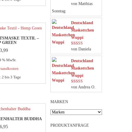
von Matthias
Bewertet mit
5
von 5
Sonntag
Deutschland
Maskottchen
Wuppi
TSMASKE TEXTIL –
 GREEN
von Daniela
Bewertet mit
3,99
5
von 5
19 % MwSt.
Deutschland
Maskottchen
rsandkosten
Wuppi
t:
2 bis 3 Tage
von Andrea O.
Bewertet mit
5
von 5
MARKEN
ENHALTER BUDDHA
PRODUKTANFRAGE
6,95