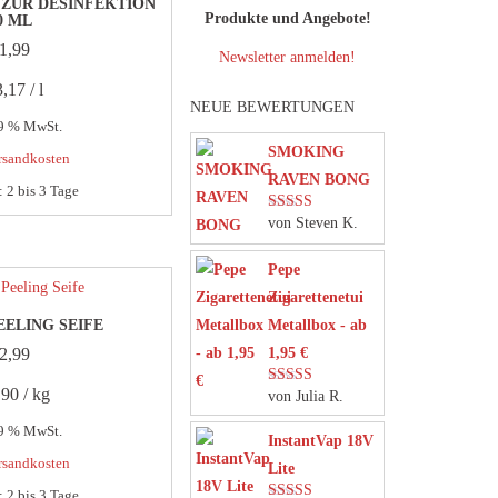
 ZUR DESINFEKTION
Produkte und Angebote!
0 ML
1,99
Newsletter anmelden!
3,17
/
l
NEUE BEWERTUNGEN
19 % MwSt.
SMOKING
rsandkosten
RAVEN BONG
t:
2 bis 3 Tage
von Steven K.
Bewertet mit
5
von 5
Pepe
Zigarettenetui
EELING SEIFE
Metallbox - ab
2,99
1,95 €
,90
/
kg
von Julia R.
Bewertet mit
5
von 5
19 % MwSt.
InstantVap 18V
rsandkosten
Lite
t:
2 bis 3 Tage