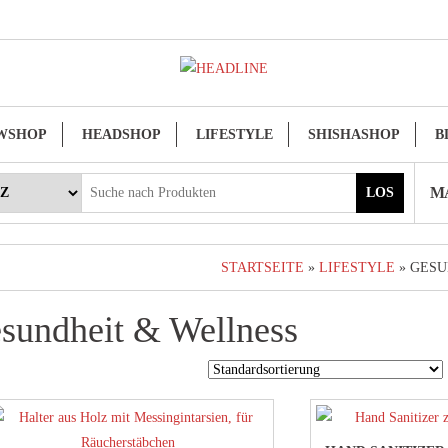
WSHOP
HEADSHOP
LIFESTYLE
SHISHASHOP
B
MA
LOS
STARTSEITE
»
LIFESTYLE
» GESU
sundheit & Wellness