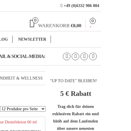
+49 (0)6332 906 804
0
0
WARENKORB
€0,00
LOG
NEWSLETTER
IL & SOCIAL-MEDIA:
NDHEIT & WELLNESS
“UP TO DATE” BLEIBEN!
5 €
Rabatt
Trag dich für deinen
exklusiven Rabatt ein und
bleib auf dem Laufenden
über unsere neuesten