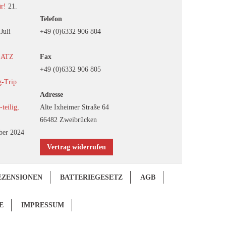
ür!
21.
Telefon
 Juli
+49 (0)6332 906 804
EATZ
Fax
+49 (0)6332 906 805
g-Trip
Adresse
eilig,
Alte Ixheimer Straße 64
66482 Zweibrücken
ber 2024
Vertrag widerrufen
EZENSIONEN
BATTERIEGESETZ
AGB
E
IMPRESSUM