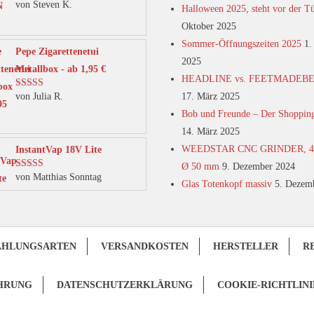
von Steven K.
Bewertet mit
Halloween 2025, steht vor der T
5
von 5
Oktober 2025
Sommer-Öffnungszeiten 2025
1.
Pepe Zigarettenetui
2025
Metallbox - ab 1,95 €
HEADLINE vs. FEETMADEB
von Julia R.
17. März 2025
Bewertet mit
5
von 5
Bob und Freunde – Der Shoppin
14. März 2025
WEEDSTAR CNC GRINDER, 4-t
InstantVap 18V Lite
Ø 50 mm
9. Dezember 2024
von Matthias Sonntag
Bewertet mit
Glas Totenkopf massiv
5. Dezem
5
von 5
AHLUNGSARTEN
VERSANDKOSTEN
HERSTELLER
R
HRUNG
DATENSCHUTZERKLÄRUNG
COOKIE-RICHTLINI