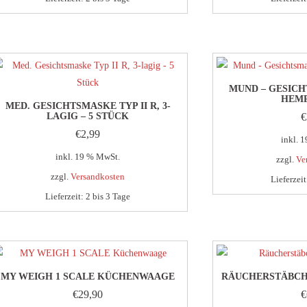
der
Produktseite
gewählt
werden
MUND – GESICH
HEMP
MED. GESICHTSMASKE TYP II R, 3-
LAGIG – 5 STÜCK
€
€
2,99
inkl. 
inkl. 19 % MwSt.
zzgl.
Ve
zzgl.
Versandkosten
Lieferzei
Lieferzeit:
2 bis 3 Tage
MY WEIGH 1 SCALE KÜCHENWAAGE
RÄUCHERSTÄBCH
€
29,90
€