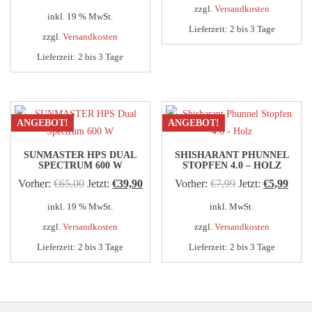
war:
ist:
zzgl.
Versandkosten
Preis
Preis
können
können
inkl. 19 % MwSt.
€6,99
€3,99
Lieferzeit:
2 bis 3 Tage
war:
ist:
auf
auf
zzgl.
Versandkosten
der
der
€24,95
€19,95.
Lieferzeit:
2 bis 3 Tage
Produktseite
Produktseite
gewählt
gewählt
werden
werden
ANGEBOT!
ANGEBOT!
SUNMASTER HPS DUAL
SHISHARANT PHUNNEL
SPECTRUM 600 W
STOPFEN 4.0 – HOLZ
Ursprünglicher
Aktueller
Ursprünglicher
Aktue
Vorher:
€
65,00
Jetzt:
€
39,90
Vorher:
€
7,99
Jetzt:
€
5,99
Preis
Preis
Preis
Preis
inkl. 19 % MwSt.
inkl. MwSt.
war:
ist:
war:
ist:
zzgl.
Versandkosten
zzgl.
Versandkosten
€65,00
€39,90.
€7,99
€5,99
Lieferzeit:
2 bis 3 Tage
Lieferzeit:
2 bis 3 Tage
Dieses
Produkt
weist