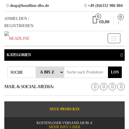
Direkt
shop@headline-dbs.de
+49 (0)6332 906 804
zum
0
0
Inhalt
ANMELDEN /
€0,00
REGISTRIEREN
Toggle
navigati
KATEGORIEN
LOS
SUCHE
MAIL & SOCIAL-MEDIA:
NEUE PRODUKTE
KOSTENLOSER VERSAND AB 99.-€
MEHR INFO`S HIER