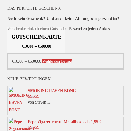
mehrere
DAS PERFEKTE GESCHENK
Varianten
auf.
Noch kein Geschenk? Und auch keine Ahnung was passend ist?
Die
Verschenke einfach einen Gutschein! Passend zu jedem Anlass.
Optionen
GUTSCHEINKARTE
können
€
10,00
–
€
500,00
auf
der
Dieses
€
10,00
–
€
500,00
Wähle den Betrag
Produktseite
Produkt
gewählt
weist
werden
NEUE BEWERTUNGEN
mehrere
Varianten
SMOKING RAVEN BONG
auf.
von Steven K.
Bewertet mit
Die
5
von 5
Optionen
können
Pepe Zigarettenetui Metallbox - ab 1,95 €
auf