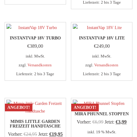
Lieferzeit:
2 bis 3 Tage
INSTANTVAP 18V TURBO
INSTANTVAP 18V LITE
€
389,00
€
249,00
inkl. MwSt.
inkl. MwSt.
zzgl.
Versandkosten
zzgl.
Versandkosten
Lieferzeit:
2 bis 3 Tage
Lieferzeit:
2 bis 3 Tage
Dieses
Dieses
Produkt
Produkt
weist
weist
mehrere
mehrere
ANGEBOT!
ANGEBOT!
Varianten
Varianten
MIRA PHUNNEL STOPFEN
auf.
auf.
Ursprünglicher
Aktue
MIMIS LITTLE GARDEN
Vorher:
€
6,99
Jetzt:
€
3,99
FREIZEIT HANDTASCHE
Die
Die
Preis
Preis
inkl. 19 % MwSt.
Ursprünglicher
Aktueller
Vorher:
€
24,95
Jetzt:
€
19,95
Optionen
Optionen