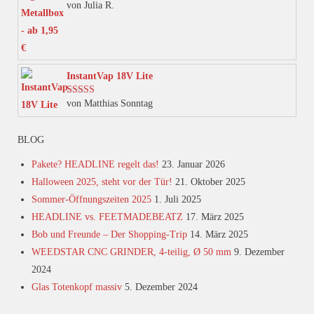
von Julia R.
Bewertet mit
der
5
von 5
Produktseite
gewählt
werden
InstantVap 18V Lite
von Matthias Sonntag
Bewertet mit
5
von 5
BLOG
Pakete? HEADLINE regelt das!
23. Januar 2026
Halloween 2025, steht vor der Tür!
21. Oktober 2025
Sommer-Öffnungszeiten 2025
1. Juli 2025
HEADLINE vs. FEETMADEBEATZ
17. März 2025
Bob und Freunde – Der Shopping-Trip
14. März 2025
WEEDSTAR CNC GRINDER, 4-teilig, Ø 50 mm
9. Dezember
2024
Glas Totenkopf massiv
5. Dezember 2024