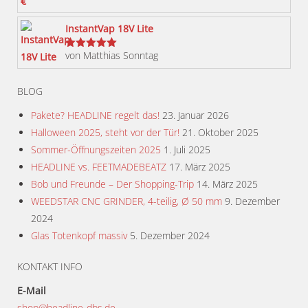
werden
InstantVap 18V Lite
von Matthias Sonntag
Bewertet
mit
5
von 5
BLOG
Pakete? HEADLINE regelt das!
23. Januar 2026
Halloween 2025, steht vor der Tür!
21. Oktober 2025
Sommer-Öffnungszeiten 2025
1. Juli 2025
HEADLINE vs. FEETMADEBEATZ
17. März 2025
Bob und Freunde – Der Shopping-Trip
14. März 2025
WEEDSTAR CNC GRINDER, 4-teilig, Ø 50 mm
9. Dezember
2024
Glas Totenkopf massiv
5. Dezember 2024
KONTAKT INFO
E-Mail
shop@headline-dbs.de