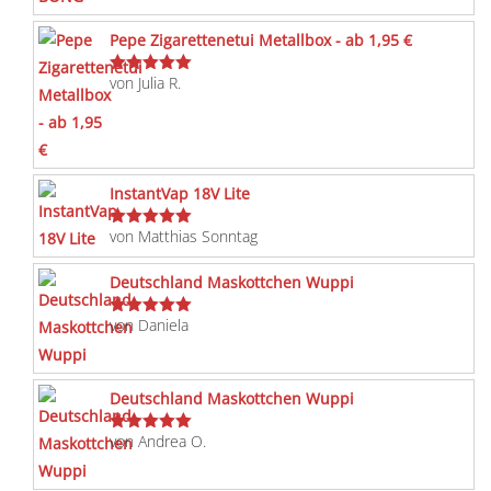
Pepe Zigarettenetui Metallbox - ab 1,95 €
von Julia R.
Bewertet
mit
5
von 5
InstantVap 18V Lite
von Matthias Sonntag
Bewertet
mit
5
von 5
Deutschland Maskottchen Wuppi
von Daniela
Bewertet
mit
5
von 5
Deutschland Maskottchen Wuppi
von Andrea O.
Bewertet
mit
5
von 5