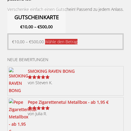
Verschenke einfach einen Gutschein! Passend zu jedem Anlass.
GUTSCHEINKARTE
€
10,00
–
€
500,00
Dieses
€
10,00
–
€
500,00
Wähle den Betrag
Produkt
weist
NEUE BEWERTUNGEN
mehrere
Varianten
SMOKING RAVEN BONG
auf.
von Steven K.
Bewertet
Die
mit
5
von 5
Optionen
können
Pepe Zigarettenetui Metallbox - ab 1,95 €
auf
von Julia R.
der
Bewertet
mit
5
von 5
Produktseite
gewählt