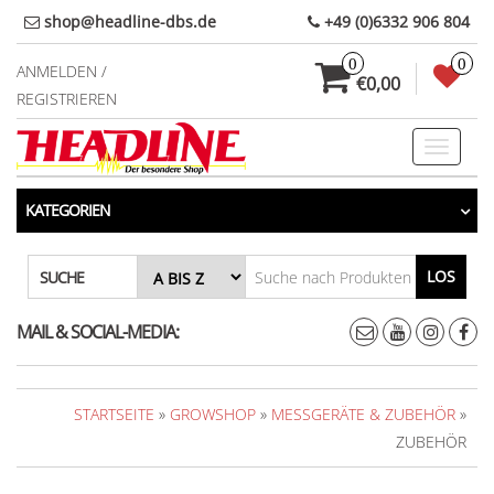
Direkt
shop@headline-dbs.de
+49 (0)6332 906 804
zum
0
0
Inhalt
ANMELDEN /
€0,00
REGISTRIEREN
Toggle
navigati
KATEGORIEN
LOS
SUCHE
MAIL & SOCIAL-MEDIA:
STARTSEITE
»
GROWSHOP
»
MESSGERÄTE & ZUBEHÖR
»
ZUBEHÖR