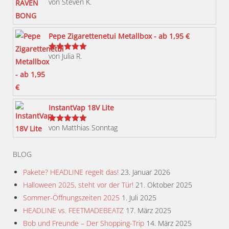
von Steven K.
Bewertet
Die
mit
5
von 5
Optionen
können
Pepe Zigarettenetui Metallbox - ab 1,95 €
auf
von Julia R.
der
Bewertet
mit
5
von 5
Produktseite
gewählt
werden
InstantVap 18V Lite
von Matthias Sonntag
Bewertet
mit
5
von 5
BLOG
Pakete? HEADLINE regelt das!
23. Januar 2026
Halloween 2025, steht vor der Tür!
21. Oktober 2025
Sommer-Öffnungszeiten 2025
1. Juli 2025
HEADLINE vs. FEETMADEBEATZ
17. März 2025
Bob und Freunde – Der Shopping-Trip
14. März 2025