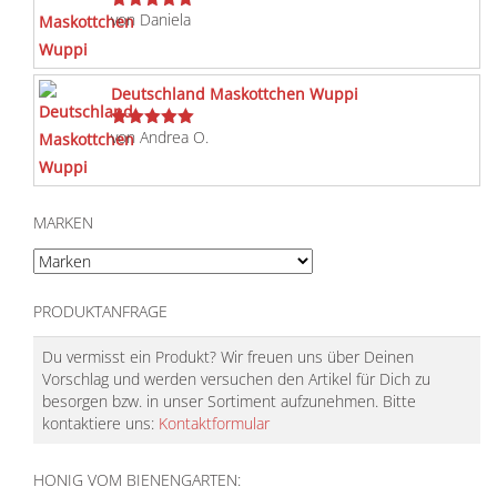
von Daniela
Bewertet
mit
5
von 5
Deutschland Maskottchen Wuppi
von Andrea O.
Bewertet
mit
5
von 5
MARKEN
PRODUKTANFRAGE
Du vermisst ein Produkt? Wir freuen uns über Deinen
Vorschlag und werden versuchen den Artikel für Dich zu
besorgen bzw. in unser Sortiment aufzunehmen. Bitte
kontaktiere uns:
Kontaktformular
HONIG VOM BIENENGARTEN: