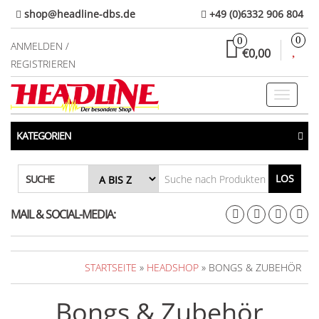
Direkt
shop@headline-dbs.de
+49 (0)6332 906 804
zum
0
0
Inhalt
ANMELDEN /
€0,00
REGISTRIEREN
Toggle
navigati
KATEGORIEN
LOS
SUCHE
MAIL & SOCIAL-MEDIA:
STARTSEITE
»
HEADSHOP
» BONGS & ZUBEHÖR
Bongs & Zubehör