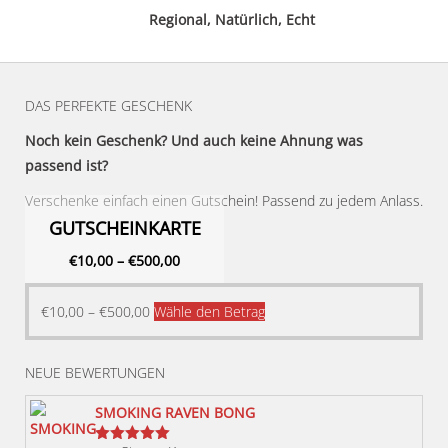
Regional, Natürlich, Echt
DAS PERFEKTE GESCHENK
Noch kein Geschenk? Und auch keine Ahnung was
passend ist?
Verschenke einfach einen Gutschein! Passend zu jedem Anlass.
GUTSCHEINKARTE
€
10,00
–
€
500,00
Dieses
€
10,00
–
€
500,00
Wähle den Betrag
Produkt
weist
NEUE BEWERTUNGEN
mehrere
Varianten
SMOKING RAVEN BONG
auf.