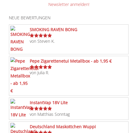
Newsletter anmelden!
NEUE BEWERTUNGEN
SMOKING RAVEN BONG
von Steven K.
Bewertet
mit
5
von 5
Pepe Zigarettenetui Metallbox - ab 1,95 €
von Julia R.
Bewertet
mit
5
von 5
InstantVap 18V Lite
von Matthias Sonntag
Bewertet
mit
5
von 5
Deutschland Maskottchen Wuppi