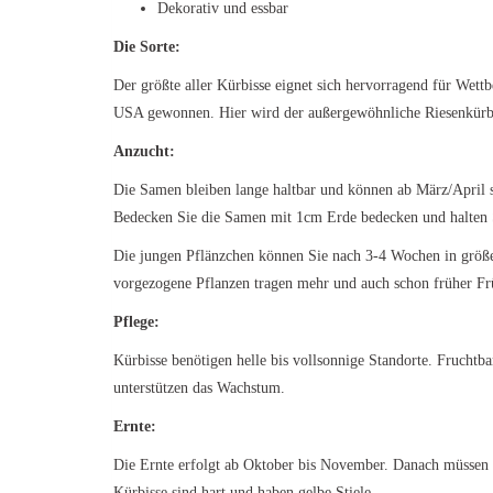
Dekorativ und essbar
Die Sorte:
Der größte aller Kürbisse eignet sich hervorragend für Wet
USA gewonnen. Hier wird der außergewöhnliche Riesenkürbis
Anzucht:
Die Samen bleiben lange haltbar und können ab März/April
Bedecken Sie die Samen mit 1cm Erde bedecken und halten S
Die jungen Pflänzchen können Sie nach 3-4 Wochen in größer
vorgezogene Pflanzen tragen mehr und auch schon früher Fr
Pflege:
Kürbisse benötigen helle bis vollsonnige Standorte. Frucht
unterstützen das Wachstum.
Ernte:
Die Ernte erfolgt ab Oktober bis November. Danach müssen di
Kürbisse sind hart und haben gelbe Stiele.