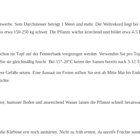
tbewerbe. Sein Durchmesser beträgt 1 Meter und mehr. Der Weltrekord liegt be
 etwa 150-250 kg schwer. Die Pflanze wächst kriechend und bildet etwa 4-5 F
 schon im Topf auf der Fensterbank vorgezogen werden. Verwenden Sie pro To
ie sie gleichmäßig feucht. Bei 15°-20°C keimt der Samen bereits nach 3-12 T
e Gefäße setzen. Eine Aussaat im Freien sollten Sie erst ab Mitte Mai bis E
üchte.
barer, humoser Boden und ausreichend Wasser lassen die Pflanze schnell heran
e Kürbisse erst noch aushärten. Nicht zu früh ernten, da unreife Früchte sons