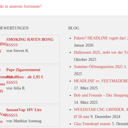
ukt in unserem Sortiment?
BEWERTUNGEN
BLOG
Pakete? HEADLINE regelt das!
SMOKING RAVEN BONG
Januar 2026
von Steven K.
Bewertet mit
Halloween 2025, steht vor der T
5
von 5
Oktober 2025
Sommer-Öffnungszeiten 2025
1.
Pepe Zigarettenetui
2025
Metallbox - ab 1,95 €
HEADLINE vs. FEETMADEB
von Julia R.
17. März 2025
Bewertet mit
5
von 5
Bob und Freunde – Der Shoppin
14. März 2025
WEEDSTAR CNC GRINDER, 4-t
InstantVap 18V Lite
Ø 50 mm
9. Dezember 2024
von Matthias Sonntag
Bewertet mit
Glas Totenkopf massiv
5. Dezem
5
von 5