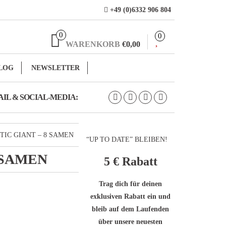
+49 (0)6332 906 804
0
0
WARENKORB
€0,00
LOG
NEWSLETTER
IL & SOCIAL-MEDIA:
TIC GIANT – 8 SAMEN
“UP TO DATE” BLEIBEN!
 SAMEN
5 €
Rabatt
Trag dich für deinen
exklusiven Rabatt ein und
bleib auf dem Laufenden
über unsere neuesten