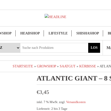
WSHOP
HEADSHOP
LIFESTYLE
SHISHASHOP
B
MA
LOS
STARTSEITE
»
GROWSHOP
»
SAATGUT
»
KÜRBISSE
» ATLAN
ATLANTIC GIANT – 8
€
3,45
inkl. 7 % MwSt.
zzgl.
Versandkosten
Lieferzeit:
2 bis 3 Tage