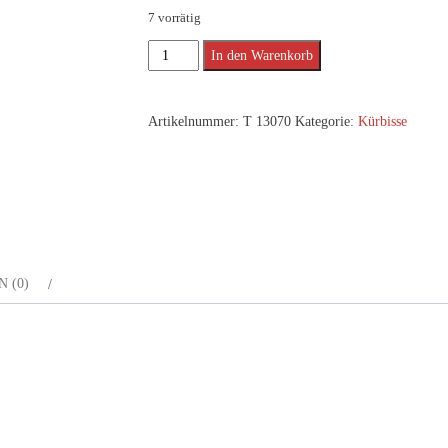
7 vorrätig
Atlantic
Alternative:
In den Warenkorb
Giant
-
Artikelnummer:
T 13070
Kategorie:
Kürbisse
8
Samen
Menge
 (0)