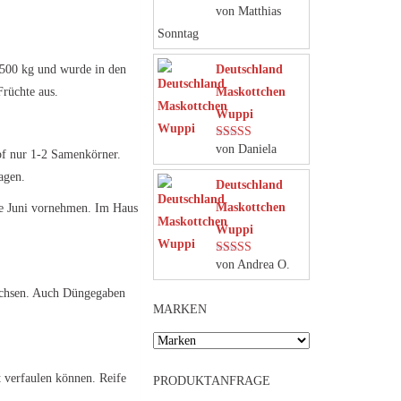
von Matthias
Bewertet mit
5
von 5
Sonntag
i 500 kg und wurde in den
Deutschland
rüchte aus.
Maskottchen
Wuppi
von Daniela
Bewertet mit
pf nur 1-2 Samenkörner.
5
von 5
agen.
Deutschland
Maskottchen
nde Juni vornehmen. Im Haus
Wuppi
von Andrea O.
Bewertet mit
5
von 5
wachsen. Auch Düngegaben
MARKEN
t verfaulen können. Reife
PRODUKTANFRAGE