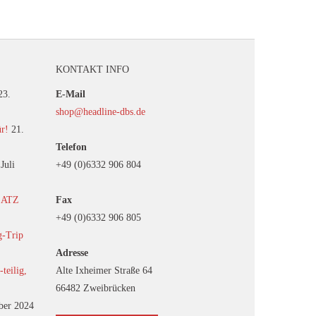
KONTAKT INFO
23.
E-Mail
shop@headline-dbs.de
ür!
21.
Telefon
 Juli
+49 (0)6332 906 804
EATZ
Fax
+49 (0)6332 906 805
g-Trip
Adresse
eilig,
Alte Ixheimer Straße 64
66482 Zweibrücken
ber 2024