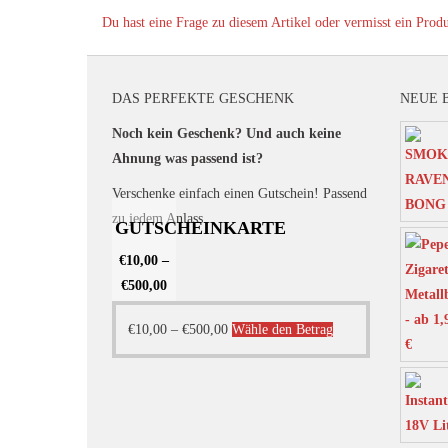
Du hast eine Frage zu diesem Artikel oder vermisst ein Prod
DAS PERFEKTE GESCHENK
NEUE 
Noch kein Geschenk? Und auch keine
Ahnung was passend ist?
Verschenke einfach einen Gutschein! Passend
zu jedem Anlass.
GUTSCHEINKARTE
€
10,00
–
€
500,00
Dieses
€
10,00
–
€
500,00
Wähle den Betrag
Produkt
weist
mehrere
Varianten