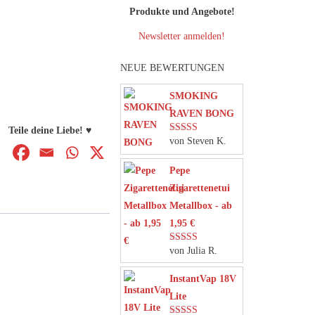
Produkte und Angebote!
Newsletter anmelden!
NEUE BEWERTUNGEN
SMOKING
RAVEN BONG
Teile deine Liebe! ♥
von Steven K.
Bewertet mit
5
von 5
Pepe
Zigarettenetui
Metallbox - ab
1,95 €
von Julia R.
Bewertet mit
5
von 5
InstantVap 18V
Lite