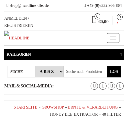
Direkt
shop@headline-dbs.de
+49 (0)6332 906 804
zum
0
0
Inhalt
ANMELDEN /
€0,00
REGISTRIEREN
Toggle
navigati
KATEGORIEN
LOS
SUCHE
MAIL & SOCIAL-MEDIA:
STARTSEITE
»
GROWSHOP
»
ERNTE & VERARBEITUNG
»
HONEY BEE EXTRACTOR – 40 FILTER