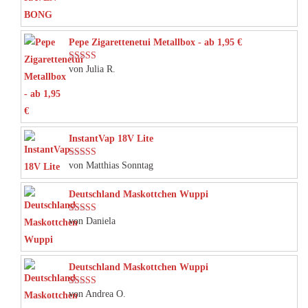
5
von 5
Pepe Zigarettenetui Metallbox - ab 1,95 €
von Julia R.
Bewertet mit
5
von 5
InstantVap 18V Lite
von Matthias Sonntag
Bewertet mit
5
von 5
Deutschland Maskottchen Wuppi
von Daniela
Bewertet mit
5
von 5
Deutschland Maskottchen Wuppi
von Andrea O.
Bewertet mit
5
von 5