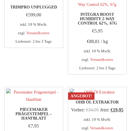
TRIMPRO UNPLUGGED
€
599,00
INTEGRA BOOST
HUMIDITY 2-WAY
CONTROL 62%, 67G
inkl. 19 % MwSt.
€
5,95
zzgl.
Versandkosten
€
88,81
/
kg
Lieferzeit:
2 bis 3 Tage
inkl. 19 % MwSt.
zzgl.
Versandkosten
Lieferzeit:
2 bis 3 Tage
ANGEBOT!
OHB ÖL EXTRAKTOR
Ursprünglicher
Aktu
PIECEMAKER
Vorher:
€
34,95
Jetzt:
€
19,95
PRÄGESTEMPEL –
Preis
Prei
HANFBLATT
inkl. 19 % MwSt.
€
7,95
war:
ist:
zzgl.
Versandkosten