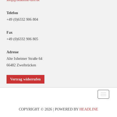
Telefon
+49 (0)6332 906 804
Fax
+49 (0)6332 906 805
Adresse
Alte Ixheimer Straße 64
66482 Zweibrücken
Vertrag widerrufen
Toggle
navigati
COPYRIGHT © 2026 | POWERED BY
HEADLINE