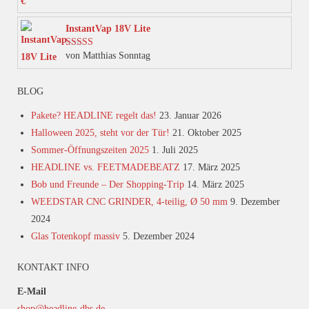
werden
InstantVap 18V Lite
von Matthias Sonntag
Bewertet mit
5
von 5
BLOG
Pakete? HEADLINE regelt das!
23. Januar 2026
Halloween 2025, steht vor der Tür!
21. Oktober 2025
Sommer-Öffnungszeiten 2025
1. Juli 2025
HEADLINE vs. FEETMADEBEATZ
17. März 2025
Bob und Freunde – Der Shopping-Trip
14. März 2025
WEEDSTAR CNC GRINDER, 4-teilig, Ø 50 mm
9. Dezember
2024
Glas Totenkopf massiv
5. Dezember 2024
KONTAKT INFO
E-Mail
shop@headline-dbs.de