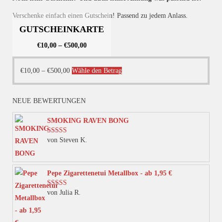
Verschenke einfach einen Gutschein! Passend zu jedem Anlass.
GUTSCHEINKARTE
€
10,00
–
€
500,00
Dieses
€
10,00
–
€
500,00
Wähle den Betrag
Produkt
weist
NEUE BEWERTUNGEN
mehrere
Varianten
SMOKING RAVEN BONG
auf.
von Steven K.
Bewertet mit
Die
5
von 5
Optionen
können
Pepe Zigarettenetui Metallbox - ab 1,95 €
auf
von Julia R.
Bewertet mit
der
5
von 5
Produktseite
gewählt