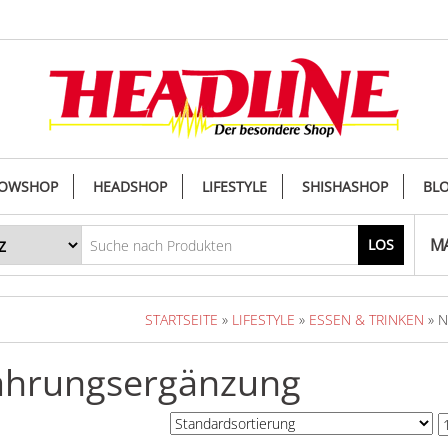
OWSHOP
HEADSHOP
LIFESTYLE
SHISHASHOP
BL
MA
LOS
STARTSEITE
»
LIFESTYLE
»
ESSEN & TRINKEN
» 
hrungsergänzung