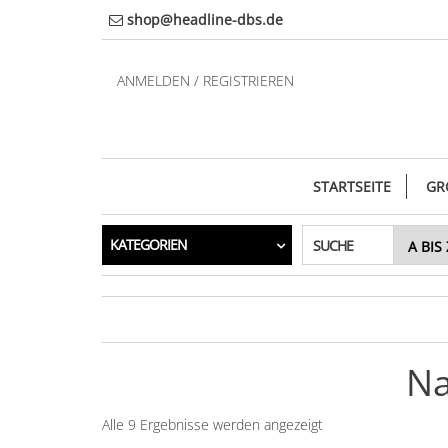
Direkt
shop@headline-dbs.de
zum
Inhalt
ANMELDEN / REGISTRIEREN
STARTSEITE
GR
KATEGORIEN
SUCHE
Na
Alle 9 Ergebnisse werden angezeigt