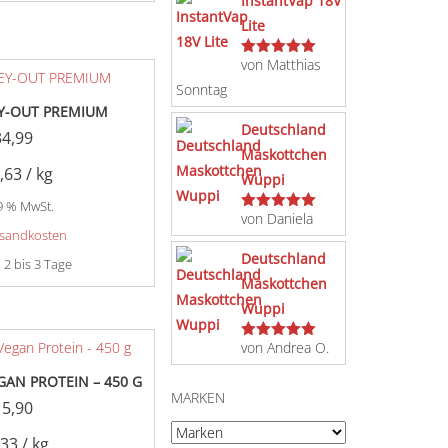
InstantVap 18V
Lite
von Matthias
Bewertet
mit
5
von 5
Sonntag
Y-OUT PREMIUM
Deutschland
34,99
Maskottchen
,63
/
kg
Wuppi
19 % MwSt.
von Daniela
Bewertet
sandkosten
mit
5
von 5
Deutschland
:
2 bis 3 Tage
Maskottchen
Wuppi
von Andrea O.
Bewertet
mit
5
von 5
GAN PROTEIN – 450 G
MARKEN
15,90
,33
/
kg