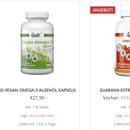
ANGEBOT!
60 VEGAN OMEGA-3 ALGENÖL KAPSELN
GUARANA-EXTR
€
21,90
Vorher:
€
19
inkl. 7 % MwSt.
inkl.
zzgl.
Versandkosten
zzgl.
Ver
Lieferzeit:
2 bis 3 Tage
Lieferzeit