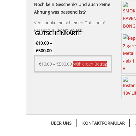
Noch kein Geschenk? Und auch keine
Ahnung was passend ist?
Verschenke einfach einen Gutschein!
Passend zu jedem Anlass.
GUTSCHEINKARTE
€
10,00
–
€
500,00
Dieses
€
10,00
–
€
500,00
Wähle den Betrag
Produkt
weist
mehrere
Varianten
auf.
Die
Optionen
ÜBER UNS
KONTAKTFORMULAR
können
auf