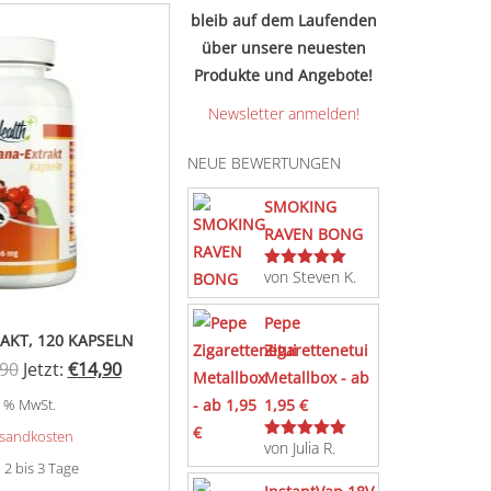
bleib auf dem Laufenden
über unsere neuesten
Produkte und Angebote!
Newsletter anmelden!
NEUE BEWERTUNGEN
SMOKING
RAVEN BONG
von Steven K.
Bewertet
mit
5
von 5
Pepe
AKT, 120 KAPSELN
Zigarettenetui
Ursprünglicher
Aktueller
,90
Jetzt:
€
14,90
Metallbox - ab
Preis
Preis
1,95 €
 7 % MwSt.
war:
ist:
sandkosten
von Julia R.
Bewertet
€19,90
€14,90.
mit
5
von 5
:
2 bis 3 Tage