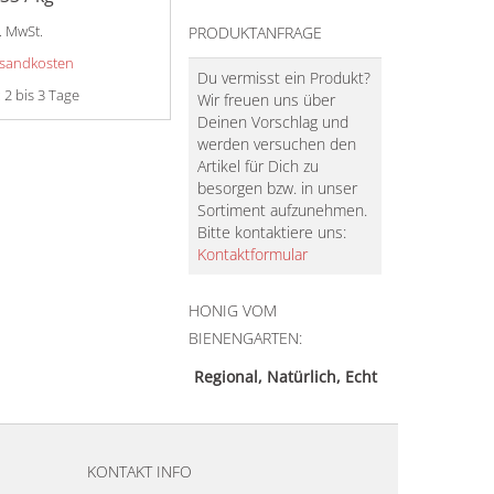
l. MwSt.
PRODUKTANFRAGE
sandkosten
Du vermisst ein Produkt?
:
2 bis 3 Tage
Wir freuen uns über
Deinen Vorschlag und
Dieses
werden versuchen den
Produkt
Artikel für Dich zu
weist
besorgen bzw. in unser
mehrere
Sortiment aufzunehmen.
Bitte kontaktiere uns:
Varianten
Kontaktformular
auf.
Die
HONIG VOM
Optionen
BIENENGARTEN:
können
auf
Regional, Natürlich, Echt
der
Produktseite
gewählt
KONTAKT INFO
werden