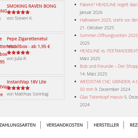
Pakete? HEADLINE regelt das!
SMOKING RAVEN BONG
Januar 2026
von Steven K.
Bewertet
Halloween 2025, steht vor der
mit
5
von 5
21. Oktober 2025
Sommer-Öffnungszeiten 2025
Pepe Zigarettenetui
2025
Metallbox - ab 1,95 €
HEADLINE vs. FEETMADEBEA
von Julia R.
März 2025
Bewertet
mit
5
von 5
Bob und Freunde – Der Shopp
14. März 2025
WEEDSTAR CNC GRINDER, 4-tei
InstantVap 18V Lite
50 mm
9. Dezember 2024
von Matthias Sonntag
Bewertet
Glas Totenkopf massiv
5. Dez
mit
5
von 5
2024
ZAHLUNGSARTEN
VERSANDKOSTEN
HERSTELLER
REZ