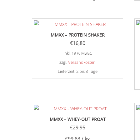
MMXX – PROTEIN SHAKER
€
16,80
inkl. 19 % MwSt.
zzgl.
Versandkosten
Lieferzeit:
2 bis 3 Tage
MMXX – WHEY-OUT PROAT
€
29,95
€
99,83
/
kg