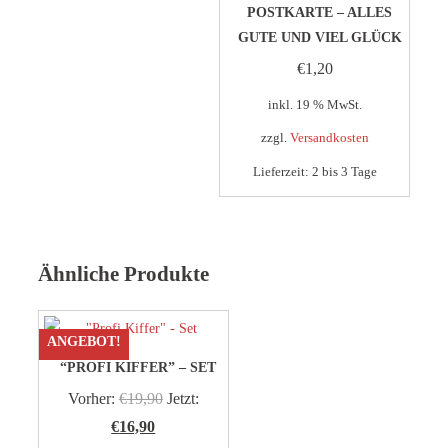
POSTKARTE – ALLES
GUTE UND VIEL GLÜCK
€
1,20
inkl. 19 % MwSt.
zzgl.
Versandkosten
Lieferzeit:
2 bis 3 Tage
Ähnliche Produkte
ANGEBOT!
“PROFI KIFFER” – SET
Ursprünglicher
Vorher:
€
19,90
Jetzt:
Aktueller
Preis
€
16,90