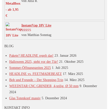
von Julia R.
Bewertet mit
der
5
von 5
Produktseite
gewählt
werden
InstantVap 18V Lite
von Matthias Sonntag
Bewertet mit
5
von 5
BLOG
Pakete? HEADLINE regelt das!
23. Januar 2026
Halloween 2025, steht vor der Tür!
21. Oktober 2025
Sommer-Öffnungszeiten 2025
1. Juli 2025
HEADLINE vs. FEETMADEBEATZ
17. März 2025
Bob und Freunde – Der Shopping-Trip
14. März 2025
WEEDSTAR CNC GRINDER, 4-teilig, Ø 50 mm
9. Dezember
2024
Glas Totenkopf massiv
5. Dezember 2024
KONTAKT INFO