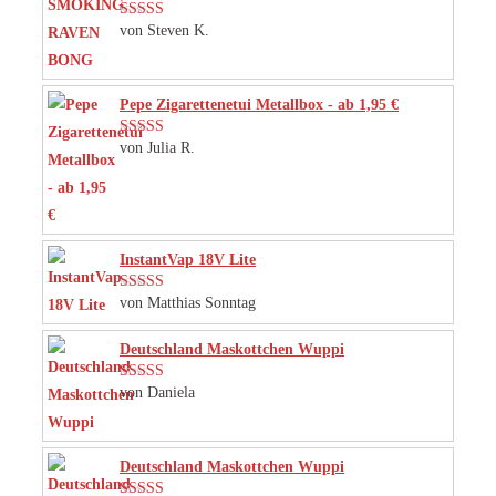
von Steven K.
Bewertet mit
5
von 5
Pepe Zigarettenetui Metallbox - ab 1,95 €
von Julia R.
Bewertet mit
5
von 5
InstantVap 18V Lite
von Matthias Sonntag
Bewertet mit
5
von 5
Deutschland Maskottchen Wuppi
von Daniela
Bewertet mit
5
von 5
Deutschland Maskottchen Wuppi