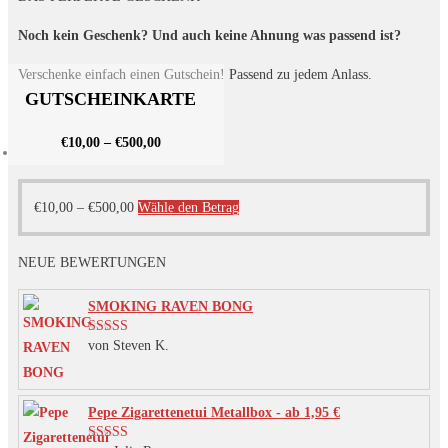
Noch kein Geschenk? Und auch keine Ahnung was passend ist?
Verschenke einfach einen Gutschein! Passend zu jedem Anlass.
GUTSCHEINKARTE
€
10,00
–
€
500,00
Dieses
€
10,00
–
€
500,00
Wähle den Betrag
Produkt
weist
NEUE BEWERTUNGEN
mehrere
SMOKING RAVEN BONG
Varianten
auf.
von Steven K.
Bewertet mit
Die
5
von 5
Optionen
können
Pepe Zigarettenetui Metallbox - ab 1,95 €
auf