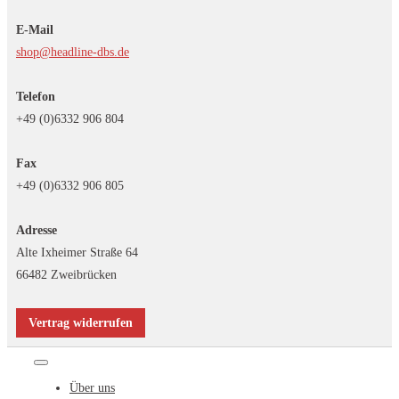
E-Mail
shop@headline-dbs.de
Telefon
+49 (0)6332 906 804
Fax
+49 (0)6332 906 805
Adresse
Alte Ixheimer Straße 64
66482 Zweibrücken
Vertrag widerrufen
Toggle
navigation
Über uns