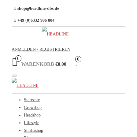
Direkt
shop@headline-dbs.de
zum
+49 (0)6332 906 804
Inhalt
ANMELDEN / REGISTRIEREN
0
0
WARENKORB
€0,00
Toggle
navigation
Startseite
Growshop
Headshop
Lifestyle
Shishashop