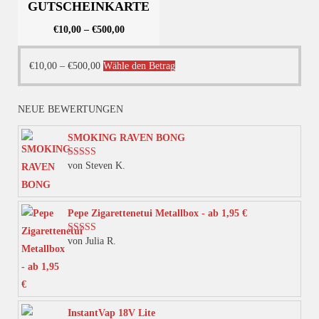
GUTSCHEINKARTE
€
10,00
–
€
500,00
Dieses
€
10,00
–
€
500,00
Wähle den Betrag
Produkt
weist
NEUE BEWERTUNGEN
mehrere
Varianten
SMOKING RAVEN BONG
auf.
von Steven K.
Bewertet mit
Die
5
von 5
Optionen
können
Pepe Zigarettenetui Metallbox - ab 1,95 €
auf
von Julia R.
Bewertet mit
der
5
von 5
Produktseite
gewählt
werden
InstantVap 18V Lite