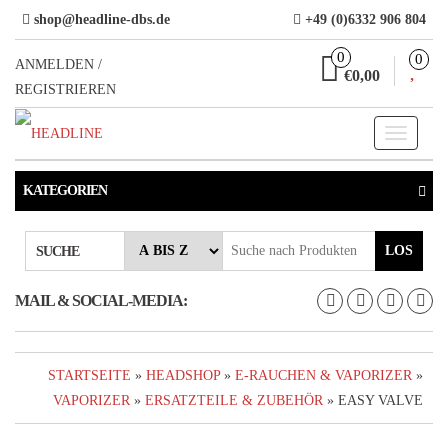
Direkt
shop@headline-dbs.de
+49 (0)6332 906 804
zum
0
0
Inhalt
ANMELDEN /
€0,00
REGISTRIEREN
Toggle
navigati
KATEGORIEN
LOS
SUCHE
MAIL & SOCIAL-MEDIA:
STARTSEITE
»
HEADSHOP
»
E-RAUCHEN & VAPORIZER
»
VAPORIZER
»
ERSATZTEILE & ZUBEHÖR
» EASY VALVE