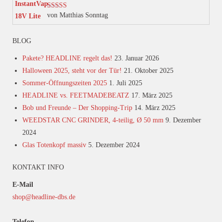
von Matthias Sonntag
Bewertet mit
5
von 5
BLOG
Pakete? HEADLINE regelt das!
23. Januar 2026
Halloween 2025, steht vor der Tür!
21. Oktober 2025
Sommer-Öffnungszeiten 2025
1. Juli 2025
HEADLINE vs. FEETMADEBEATZ
17. März 2025
Bob und Freunde – Der Shopping-Trip
14. März 2025
WEEDSTAR CNC GRINDER, 4-teilig, Ø 50 mm
9. Dezember
2024
Glas Totenkopf massiv
5. Dezember 2024
KONTAKT INFO
E-Mail
shop@headline-dbs.de
Telefon