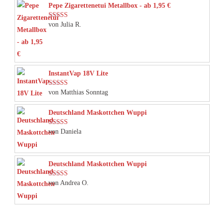
Pepe Zigarettenetui Metallbox - ab 1,95 €
von Julia R.
Bewertet mit
5
von 5
InstantVap 18V Lite
von Matthias Sonntag
Bewertet mit
5
von 5
Deutschland Maskottchen Wuppi
von Daniela
Bewertet mit
5
von 5
Deutschland Maskottchen Wuppi
von Andrea O.
Bewertet mit
5
von 5