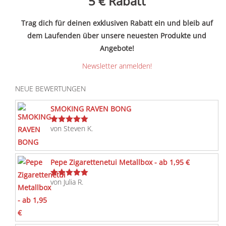
5 €
Rabatt
Trag dich für deinen exklusiven Rabatt ein und bleib auf
dem Laufenden über unsere neuesten Produkte und
Angebote!
Newsletter anmelden!
NEUE BEWERTUNGEN
SMOKING RAVEN BONG
von Steven K.
Bewertet
mit
5
von 5
Pepe Zigarettenetui Metallbox - ab 1,95 €
von Julia R.
Bewertet
mit
5
von 5