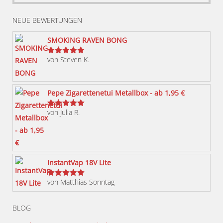
Produkt
weist
NEUE BEWERTUNGEN
mehrere
Varianten
SMOKING RAVEN BONG
auf.
von Steven K.
Bewertet
Die
mit
5
von 5
Optionen
können
Pepe Zigarettenetui Metallbox - ab 1,95 €
auf
von Julia R.
der
Bewertet
mit
5
von 5
Produktseite
gewählt
werden
InstantVap 18V Lite
von Matthias Sonntag
Bewertet
mit
5
von 5
BLOG