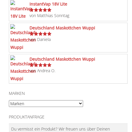
InstantVap 18V Lite
von Matthias Sonntag
Bewertet
mit
5
von 5
Deutschland Maskottchen Wuppi
von Daniela
Bewertet
mit
5
von 5
Deutschland Maskottchen Wuppi
von Andrea O.
Bewertet
mit
5
von 5
MARKEN
PRODUKTANFRAGE
Du vermisst ein Produkt? Wir freuen uns über Deinen