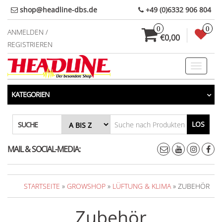
Direkt
shop@headline-dbs.de
+49 (0)6332 906 804
zum
0
0
Inhalt
ANMELDEN /
€0,00
REGISTRIEREN
Toggle
navigati
KATEGORIEN
LOS
SUCHE
MAIL & SOCIAL-MEDIA:
STARTSEITE
»
GROWSHOP
»
LÜFTUNG & KLIMA
» ZUBEHÖR
Zubehör