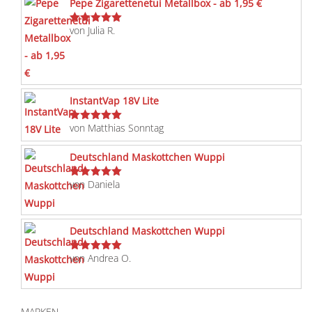
Pepe Zigarettenetui Metallbox - ab 1,95 €
von Julia R.
Bewertet
mit
5
von 5
InstantVap 18V Lite
von Matthias Sonntag
Bewertet
mit
5
von 5
Deutschland Maskottchen Wuppi
von Daniela
Bewertet
mit
5
von 5
Deutschland Maskottchen Wuppi
von Andrea O.
Bewertet
mit
5
von 5
MARKEN