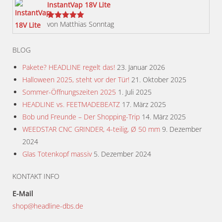
InstantVap 18V Lite
von Matthias Sonntag
Bewertet
mit
5
von 5
BLOG
Pakete? HEADLINE regelt das!
23. Januar 2026
Halloween 2025, steht vor der Tür!
21. Oktober 2025
Sommer-Öffnungszeiten 2025
1. Juli 2025
HEADLINE vs. FEETMADEBEATZ
17. März 2025
Bob und Freunde – Der Shopping-Trip
14. März 2025
WEEDSTAR CNC GRINDER, 4-teilig, Ø 50 mm
9. Dezember
2024
Glas Totenkopf massiv
5. Dezember 2024
KONTAKT INFO
E-Mail
shop@headline-dbs.de