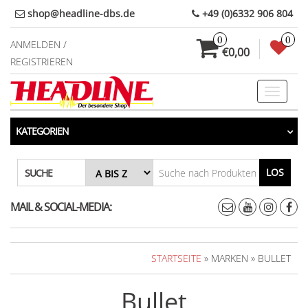
Direkt
shop@headline-dbs.de
+49 (0)6332 906 804
zum
0
0
Inhalt
ANMELDEN /
€0,00
REGISTRIEREN
Toggle
navigati
KATEGORIEN
LOS
SUCHE
MAIL & SOCIAL-MEDIA:
STARTSEITE
» MARKEN » BULLET
Bullet