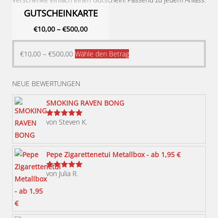
GUTSCHEINKARTE
€
10,00
–
€
500,00
Dieses
€
10,00
–
€
500,00
Wähle den Betrag
Produkt
weist
NEUE BEWERTUNGEN
mehrere
Varianten
SMOKING RAVEN BONG
auf.
von Steven K.
Bewertet
Die
mit
5
von 5
Optionen
können
Pepe Zigarettenetui Metallbox - ab 1,95 €
auf
von Julia R.
der
Bewertet
mit
5
von 5
Produktseite
gewählt
werden