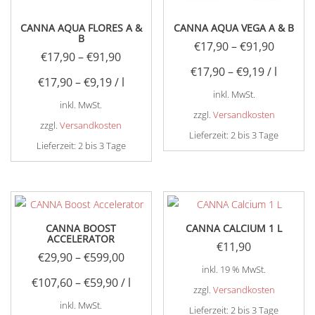
CANNA AQUA FLORES A &
CANNA AQUA VEGA A & B
B
€
17,90
–
€
91,90
€
17,90
–
€
91,90
€
17,90
–
€
9,19
/
l
€
17,90
–
€
9,19
/
l
inkl. MwSt.
inkl. MwSt.
zzgl.
Versandkosten
zzgl.
Versandkosten
Lieferzeit:
2 bis 3 Tage
Lieferzeit:
2 bis 3 Tage
Dieses
Dieses
Produkt
Produkt
weist
weist
mehrere
mehrere
Varianten
CANNA BOOST
CANNA CALCIUM 1 L
Varianten
ACCELERATOR
auf.
€
11,90
auf.
€
29,90
–
€
599,00
Die
inkl. 19 % MwSt.
Die
Optionen
€
107,60
–
€
59,90
/
l
Optionen
zzgl.
Versandkosten
können
inkl. MwSt.
können
Lieferzeit:
2 bis 3 Tage
auf