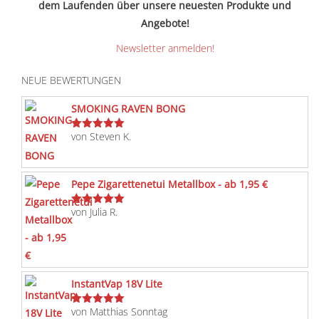
dem Laufenden über unsere neuesten Produkte und
Angebote!
Newsletter anmelden!
NEUE BEWERTUNGEN
SMOKING RAVEN BONG
von Steven K.
Bewertet
mit
5
von 5
Pepe Zigarettenetui Metallbox - ab 1,95 €
von Julia R.
Bewertet
mit
5
von 5
InstantVap 18V Lite
von Matthias Sonntag
Bewertet