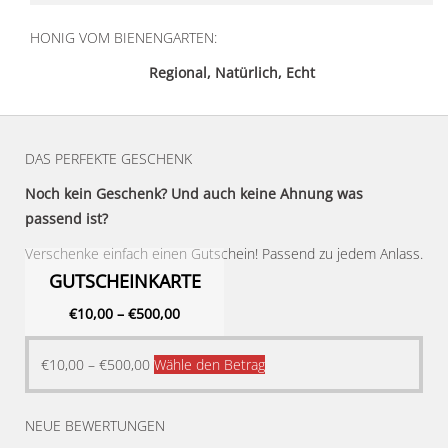
HONIG VOM BIENENGARTEN:
Regional, Natürlich, Echt
DAS PERFEKTE GESCHENK
Noch kein Geschenk? Und auch keine Ahnung was
passend ist?
Verschenke einfach einen Gutschein! Passend zu jedem Anlass.
GUTSCHEINKARTE
€
10,00
–
€
500,00
Dieses
€
10,00
–
€
500,00
Wähle den Betrag
Produkt
weist
NEUE BEWERTUNGEN
mehrere