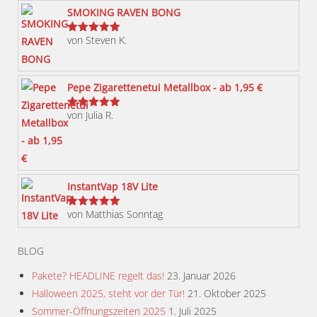
Varianten
SMOKING RAVEN BONG
auf.
von Steven K.
Bewertet
Die
mit
5
von 5
Optionen
können
Pepe Zigarettenetui Metallbox - ab 1,95 €
auf
von Julia R.
der
Bewertet
mit
5
von 5
Produktseite
gewählt
werden
InstantVap 18V Lite
von Matthias Sonntag
Bewertet
mit
5
von 5
BLOG
Pakete? HEADLINE regelt das!
23. Januar 2026
Halloween 2025, steht vor der Tür!
21. Oktober 2025
Sommer-Öffnungszeiten 2025
1. Juli 2025