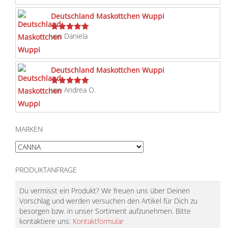
mit
5
von 5
Deutschland Maskottchen Wuppi
von Daniela
Bewertet
mit
5
von 5
Deutschland Maskottchen Wuppi
von Andrea O.
Bewertet
mit
5
von 5
MARKEN
PRODUKTANFRAGE
Du vermisst ein Produkt? Wir freuen uns über Deinen
Vorschlag und werden versuchen den Artikel für Dich zu
besorgen bzw. in unser Sortiment aufzunehmen. Bitte
kontaktiere uns:
Kontaktformular