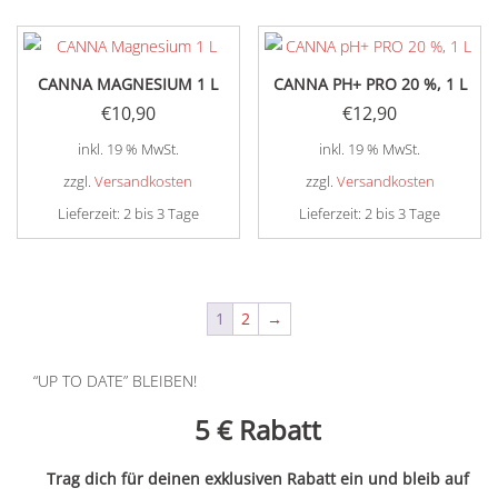
Produkt
gewählt
weist
werden
mehrere
CANNA MAGNESIUM 1 L
CANNA PH+ PRO 20 %, 1 L
Varianten
€
10,90
€
12,90
auf.
inkl. 19 % MwSt.
inkl. 19 % MwSt.
Die
Optionen
zzgl.
Versandkosten
zzgl.
Versandkosten
können
Lieferzeit:
2 bis 3 Tage
Lieferzeit:
2 bis 3 Tage
auf
der
Produktseite
1
2
→
gewählt
werden
“UP TO DATE” BLEIBEN!
5 €
Rabatt
Trag dich für deinen exklusiven Rabatt ein und bleib auf