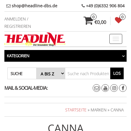
Direkt
shop@headline-dbs.de
+49 (0)6332 906 804
zum
0
0
Inhalt
ANMELDEN /
€0,00
REGISTRIEREN
Toggle
navigati
KATEGORIEN
LOS
SUCHE
MAIL & SOCIAL-MEDIA:
STARTSEITE
» MARKEN » CANNA
CANNA