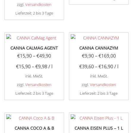
auf
zzgl.
Versandkosten
der
der
Lieferzeit:
2 bis 3 Tage
Produktseite
Produktseite
Dieses
gewählt
gewählt
Produkt
werden
werden
weist
mehrere
CANNA CALMAG AGENT
CANNA CANNAZYM
Varianten
€
15,90
–
€
49,90
€
9,90
–
€
169,00
auf.
€
15,90
–
€
9,98
/
l
€
39,60
–
€
16,90
/
l
Die
Optionen
inkl. MwSt.
inkl. MwSt.
können
zzgl.
Versandkosten
zzgl.
Versandkosten
auf
Lieferzeit:
2 bis 3 Tage
Lieferzeit:
2 bis 3 Tage
der
Dieses
Dieses
Produktseite
Produkt
Produkt
gewählt
weist
weist
werden
mehrere
mehrere
CANNA COCO A & B
CANNA EISEN PLUS – 1 L
Varianten
Varianten