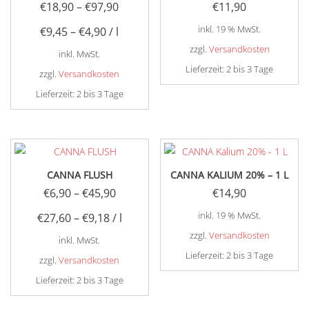
€
18,90
–
€
97,90
€
11,90
auf.
auf.
inkl. 19 % MwSt.
€
9,45
–
€
4,90
/
l
Die
Die
Optionen
Optionen
zzgl.
Versandkosten
inkl. MwSt.
können
können
Lieferzeit:
2 bis 3 Tage
zzgl.
Versandkosten
auf
auf
Lieferzeit:
2 bis 3 Tage
der
der
Dieses
Produktseite
Produktseite
Produkt
gewählt
gewählt
weist
werden
werden
mehrere
CANNA FLUSH
CANNA KALIUM 20% – 1 L
Varianten
€
6,90
–
€
45,90
€
14,90
auf.
inkl. 19 % MwSt.
€
27,60
–
€
9,18
/
l
Die
Optionen
zzgl.
Versandkosten
inkl. MwSt.
können
Lieferzeit:
2 bis 3 Tage
zzgl.
Versandkosten
auf
Lieferzeit:
2 bis 3 Tage
der
Dieses
Produktseite