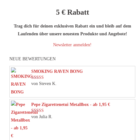
5 €
Rabatt
Trag dich für deinen exklusiven Rabatt ein und bleib auf dem
Laufenden über unsere neuesten Produkte und Angebote!
Newsletter anmelden!
NEUE BEWERTUNGEN
SMOKING RAVEN BONG
von Steven K.
Bewertet mit
5
von 5
Pepe Zigarettenetui Metallbox - ab 1,95 €
von Julia R.
Bewertet mit
5
von 5