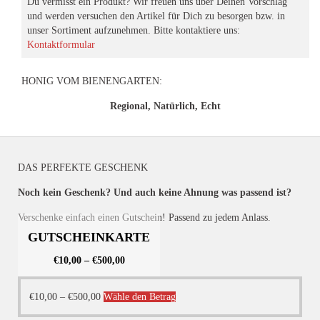
Du vermisst ein Produkt? Wir freuen uns über Deinen Vorschlag
und werden versuchen den Artikel für Dich zu besorgen bzw. in
unser Sortiment aufzunehmen. Bitte kontaktiere uns:
Kontaktformular
HONIG VOM BIENENGARTEN:
Regional, Natürlich, Echt
DAS PERFEKTE GESCHENK
Noch kein Geschenk? Und auch keine Ahnung was passend ist?
Verschenke einfach einen Gutschein! Passend zu jedem Anlass.
GUTSCHEINKARTE
€
10,00
–
€
500,00
Dieses
€
10,00
–
€
500,00
Wähle den Betrag
Produkt