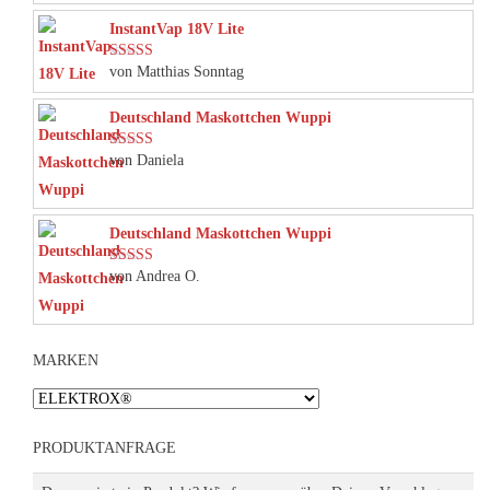
InstantVap 18V Lite
von Matthias Sonntag
Bewertet mit
5
von 5
Deutschland Maskottchen Wuppi
von Daniela
Bewertet mit
5
von 5
Deutschland Maskottchen Wuppi
von Andrea O.
Bewertet mit
5
von 5
MARKEN
PRODUKTANFRAGE