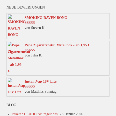
weist
NEUE BEWERTUNGEN
mehrere
Varianten
SMOKING RAVEN BONG
auf.
von Steven K.
Bewertet mit
Die
5
von 5
Optionen
können
Pepe Zigarettenetui Metallbox - ab 1,95 €
auf
von Julia R.
Bewertet mit
der
5
von 5
Produktseite
gewählt
werden
InstantVap 18V Lite
von Matthias Sonntag
Bewertet mit
5
von 5
BLOG
Pakete? HEADLINE regelt das!
23. Januar 2026