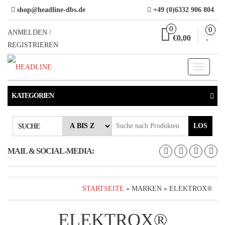
Direkt
shop@headline-dbs.de
+49 (0)6332 906 804
zum
0
0
Inhalt
ANMELDEN /
€0,00
REGISTRIEREN
Toggle
navigati
KATEGORIEN
LOS
SUCHE
MAIL & SOCIAL-MEDIA:
STARTSEITE
» MARKEN » ELEKTROX®
ELEKTROX®