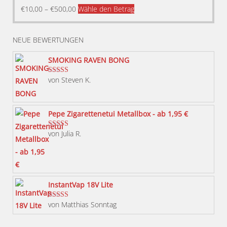
Dieses
€
10,00
–
€
500,00
Wähle den Betrag
Produkt
weist
NEUE BEWERTUNGEN
mehrere
Varianten
SMOKING RAVEN BONG
auf.
von Steven K.
Bewertet mit
Die
5
von 5
Optionen
können
Pepe Zigarettenetui Metallbox - ab 1,95 €
auf
von Julia R.
Bewertet mit
der
5
von 5
Produktseite
gewählt
werden
InstantVap 18V Lite
von Matthias Sonntag
Bewertet mit
5
von 5