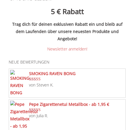
5 €
Rabatt
Trag dich für deinen exklusiven Rabatt ein und bleib auf
dem Laufenden über unsere neuesten Produkte und
Angebote!
Newsletter anmelden!
NEUE BEWERTUNGEN
SMOKING RAVEN BONG
von Steven K.
Bewertet mit
5
von 5
Pepe Zigarettenetui Metallbox - ab 1,95 €
von Julia R.
Bewertet mit
5
von 5