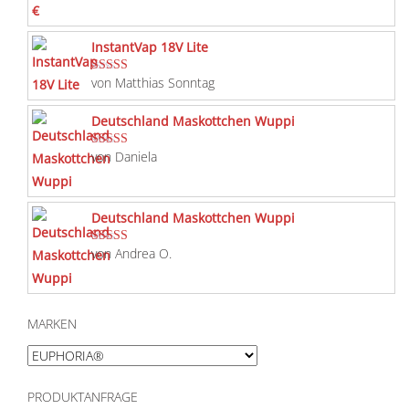
InstantVap 18V Lite
von Matthias Sonntag
Bewertet mit
5
von 5
Deutschland Maskottchen Wuppi
von Daniela
Bewertet mit
5
von 5
Deutschland Maskottchen Wuppi
von Andrea O.
Bewertet mit
5
von 5
MARKEN
PRODUKTANFRAGE