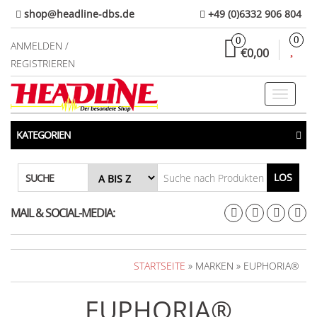
Direkt
shop@headline-dbs.de
+49 (0)6332 906 804
zum
0
0
Inhalt
ANMELDEN /
€0,00
REGISTRIEREN
Toggle
navigati
KATEGORIEN
LOS
SUCHE
MAIL & SOCIAL-MEDIA:
STARTSEITE
» MARKEN » EUPHORIA®
EUPHORIA®