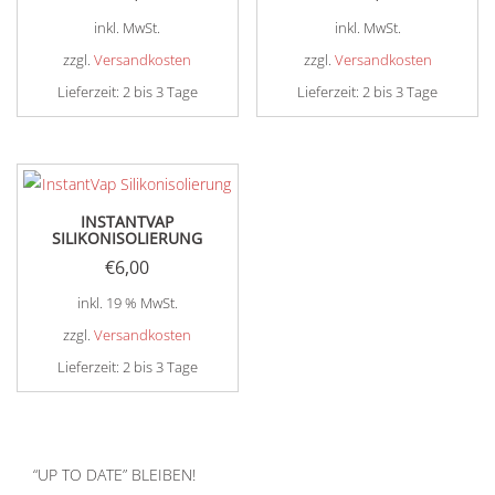
inkl. MwSt.
inkl. MwSt.
zzgl.
Versandkosten
zzgl.
Versandkosten
Lieferzeit:
2 bis 3 Tage
Lieferzeit:
2 bis 3 Tage
Dieses
Dieses
Produkt
Produkt
weist
weist
mehrere
mehrere
INSTANTVAP
Varianten
Varianten
SILIKONISOLIERUNG
auf.
auf.
€
6,00
Die
Die
inkl. 19 % MwSt.
Optionen
Optionen
zzgl.
Versandkosten
können
können
Lieferzeit:
2 bis 3 Tage
auf
auf
der
der
Produktseite
Produktseite
gewählt
gewählt
“UP TO DATE” BLEIBEN!
werden
werden