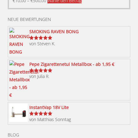
Dieses
€
10,00
–
€
500,00
Wähle den Betrag
Produkt
weist
NEUE BEWERTUNGEN
mehrere
Varianten
SMOKING RAVEN BONG
auf.
von Steven K.
Bewertet
Die
mit
5
von 5
Optionen
können
Pepe Zigarettenetui Metallbox - ab 1,95 €
auf
von Julia R.
der
Bewertet
mit
5
von 5
Produktseite
gewählt
werden
InstantVap 18V Lite
von Matthias Sonntag
Bewertet
mit
5
von 5
BLOG