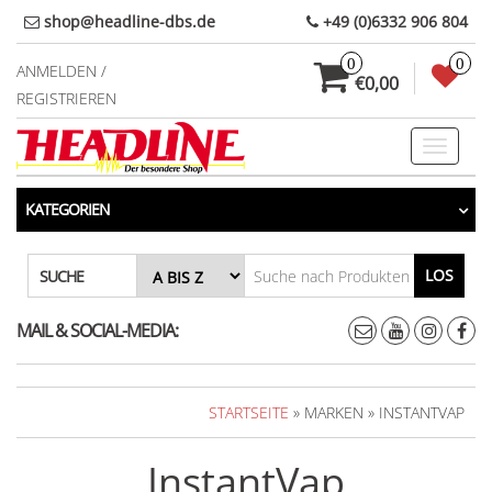
Direkt
shop@headline-dbs.de
+49 (0)6332 906 804
zum
0
0
Inhalt
ANMELDEN /
€0,00
REGISTRIEREN
Toggle
navigati
KATEGORIEN
LOS
SUCHE
MAIL & SOCIAL-MEDIA:
STARTSEITE
» MARKEN » INSTANTVAP
InstantVap