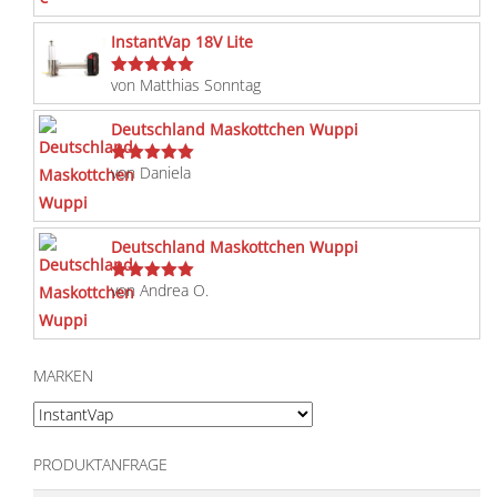
InstantVap 18V Lite
von Matthias Sonntag
Bewertet
mit
5
von 5
Deutschland Maskottchen Wuppi
von Daniela
Bewertet
mit
5
von 5
Deutschland Maskottchen Wuppi
von Andrea O.
Bewertet
mit
5
von 5
MARKEN
PRODUKTANFRAGE