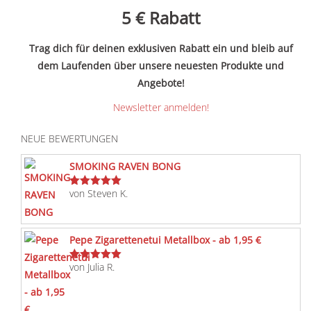
5 €
Rabatt
Trag dich für deinen exklusiven Rabatt ein und bleib auf
dem Laufenden über unsere neuesten Produkte und
Angebote!
Newsletter anmelden!
NEUE BEWERTUNGEN
SMOKING RAVEN BONG
von Steven K.
Bewertet
mit
5
von 5
Pepe Zigarettenetui Metallbox - ab 1,95 €
von Julia R.
Bewertet
mit
5
von 5