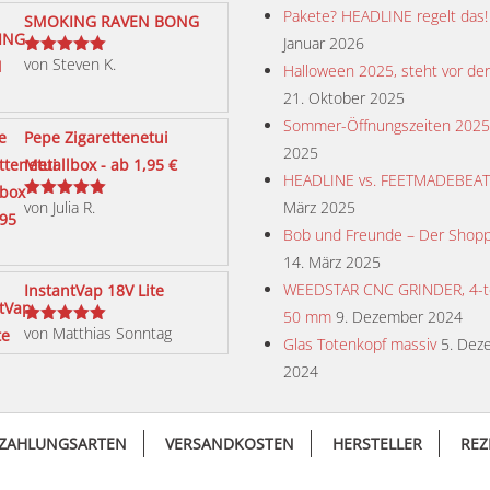
Pakete? HEADLINE regelt das!
SMOKING RAVEN BONG
Januar 2026
von Steven K.
Bewertet
Halloween 2025, steht vor der
mit
5
von 5
21. Oktober 2025
Sommer-Öffnungszeiten 2025
Pepe Zigarettenetui
2025
Metallbox - ab 1,95 €
HEADLINE vs. FEETMADEBEA
von Julia R.
März 2025
Bewertet
mit
5
von 5
Bob und Freunde – Der Shopp
14. März 2025
WEEDSTAR CNC GRINDER, 4-tei
InstantVap 18V Lite
50 mm
9. Dezember 2024
von Matthias Sonntag
Bewertet
Glas Totenkopf massiv
5. Dez
mit
5
von 5
2024
ZAHLUNGSARTEN
VERSANDKOSTEN
HERSTELLER
REZ