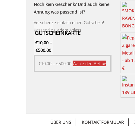
Noch kein Geschenk? Und auch keine
Ahnung was passend ist?
Verschenke einfach einen Gutschein!
Passend zu jedem Anlass.
GUTSCHEINKARTE
€
10,00
–
€
500,00
Dieses
€
10,00
–
€
500,00
Wähle den Betrag
Produkt
weist
mehrere
Varianten
auf.
Die
Optionen
ÜBER UNS
KONTAKTFORMULAR
können
auf