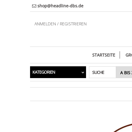
Direkt
shop@headline-dbs.de
zum
Inhalt
ANMELDEN / REGISTRIEREN
STARTSEITE
GR
KATEGORIEN
SUCHE