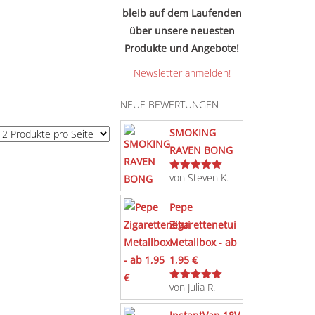
bleib auf dem Laufenden
über unsere neuesten
Produkte und Angebote!
Newsletter anmelden!
NEUE BEWERTUNGEN
SMOKING
RAVEN BONG
von Steven K.
Bewertet
mit
5
von 5
Pepe
Zigarettenetui
Metallbox - ab
1,95 €
von Julia R.
Bewertet
mit
5
von 5