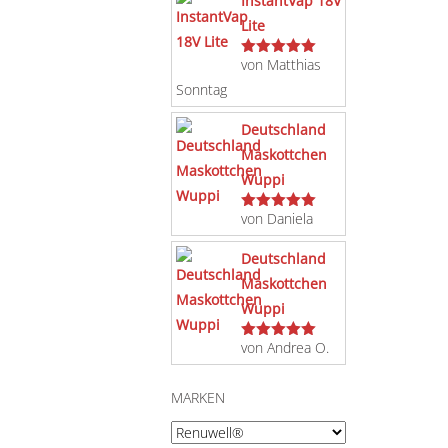
InstantVap 18V
Lite
von Matthias
Bewertet
mit
5
von 5
Sonntag
Deutschland
Maskottchen
Wuppi
von Daniela
Bewertet
mit
5
von 5
Deutschland
Maskottchen
Wuppi
von Andrea O.
Bewertet
mit
5
von 5
MARKEN