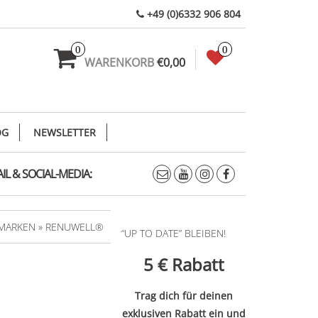
+49 (0)6332 906 804
0
0
WARENKORB
€0,00
OG
NEWSLETTER
IL & SOCIAL-MEDIA:
MARKEN » RENUWELL®
“UP TO DATE” BLEIBEN!
5 €
Rabatt
Trag dich für deinen
exklusiven Rabatt ein und