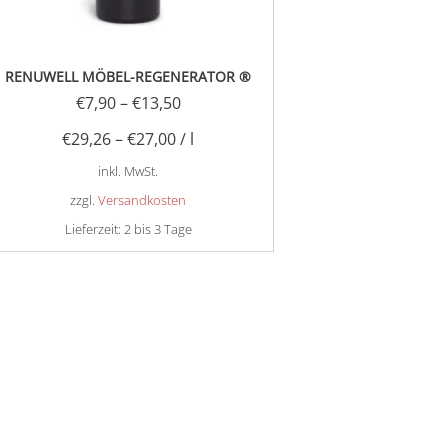
RENUWELL MÖBEL-REGENERATOR ®
€
7,90
–
€
13,50
€
29,26
–
€
27,00
/
l
inkl. MwSt.
zzgl.
Versandkosten
Lieferzeit:
2 bis 3 Tage
Dieses
Produkt
weist
mehrere
Varianten
auf.
Die
Optionen