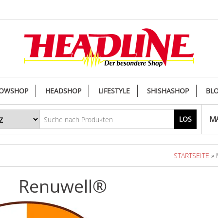
OWSHOP
HEADSHOP
LIFESTYLE
SHISHASHOP
BL
MA
LOS
STARTSEITE
» 
Renuwell®