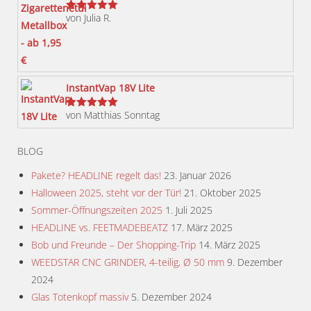
auf
von Julia R.
der
Bewertet
mit
5
von 5
Produktseite
gewählt
werden
InstantVap 18V Lite
von Matthias Sonntag
Bewertet
mit
5
von 5
BLOG
Pakete? HEADLINE regelt das!
23. Januar 2026
Halloween 2025, steht vor der Tür!
21. Oktober 2025
Sommer-Öffnungszeiten 2025
1. Juli 2025
HEADLINE vs. FEETMADEBEATZ
17. März 2025
Bob und Freunde – Der Shopping-Trip
14. März 2025
WEEDSTAR CNC GRINDER, 4-teilig, Ø 50 mm
9. Dezember
2024
Glas Totenkopf massiv
5. Dezember 2024