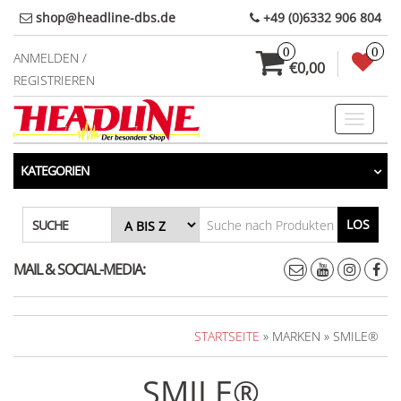
Direkt
shop@headline-dbs.de
+49 (0)6332 906 804
zum
0
0
Inhalt
ANMELDEN /
€0,00
REGISTRIEREN
Toggle
navigati
KATEGORIEN
LOS
SUCHE
MAIL & SOCIAL-MEDIA:
STARTSEITE
» MARKEN » SMILE®
SMILE®