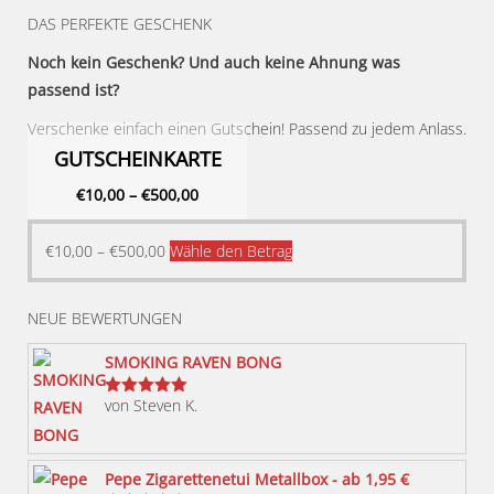
DAS PERFEKTE GESCHENK
Noch kein Geschenk? Und auch keine Ahnung was
passend ist?
Verschenke einfach einen Gutschein! Passend zu jedem Anlass.
GUTSCHEINKARTE
€
10,00
–
€
500,00
Dieses
€
10,00
–
€
500,00
Wähle den Betrag
Produkt
weist
NEUE BEWERTUNGEN
mehrere
Varianten
SMOKING RAVEN BONG
auf.
von Steven K.
Bewertet
Die
mit
5
von 5
Optionen
können
Pepe Zigarettenetui Metallbox - ab 1,95 €