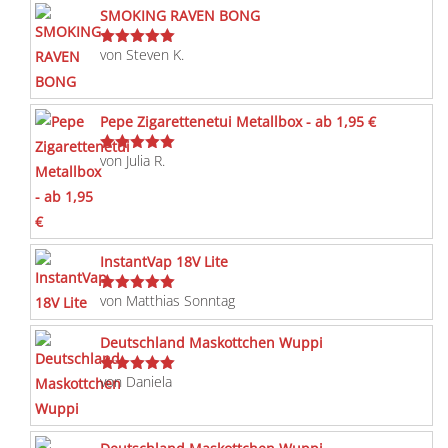
SMOKING RAVEN BONG
von Steven K.
Bewertet
mit
5
von 5
Pepe Zigarettenetui Metallbox - ab 1,95 €
von Julia R.
Bewertet
mit
5
von 5
InstantVap 18V Lite
von Matthias Sonntag
Bewertet
mit
5
von 5
Deutschland Maskottchen Wuppi
von Daniela
Bewertet
mit
5
von 5