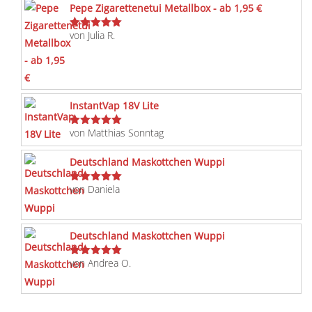
Pepe Zigarettenetui Metallbox - ab 1,95 €
von Julia R.
Bewertet
mit
5
von 5
InstantVap 18V Lite
von Matthias Sonntag
Bewertet
mit
5
von 5
Deutschland Maskottchen Wuppi
von Daniela
Bewertet
mit
5
von 5
Deutschland Maskottchen Wuppi
von Andrea O.
Bewertet
mit
5
von 5