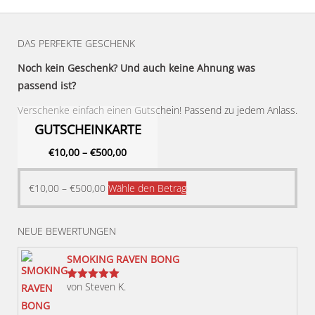
DAS PERFEKTE GESCHENK
Noch kein Geschenk? Und auch keine Ahnung was
passend ist?
Verschenke einfach einen Gutschein! Passend zu jedem Anlass.
GUTSCHEINKARTE
€
10,00
–
€
500,00
Dieses
€
10,00
–
€
500,00
Wähle den Betrag
Produkt
weist
NEUE BEWERTUNGEN
mehrere
Varianten
SMOKING RAVEN BONG
auf.
von Steven K.
Bewertet
Die
mit
5
von 5
Optionen