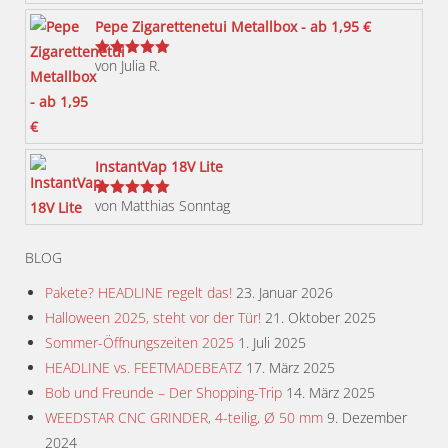
können
Pepe Zigarettenetui Metallbox - ab 1,95 €
auf
von Julia R.
der
Bewertet
mit
5
von 5
Produktseite
gewählt
werden
InstantVap 18V Lite
von Matthias Sonntag
Bewertet
mit
5
von 5
BLOG
Pakete? HEADLINE regelt das!
23. Januar 2026
Halloween 2025, steht vor der Tür!
21. Oktober 2025
Sommer-Öffnungszeiten 2025
1. Juli 2025
HEADLINE vs. FEETMADEBEATZ
17. März 2025
Bob und Freunde – Der Shopping-Trip
14. März 2025
WEEDSTAR CNC GRINDER, 4-teilig, Ø 50 mm
9. Dezember
2024