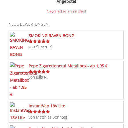
Angebote!
Newsletter anmelden!
NEUE BEWERTUNGEN
SMOKING RAVEN BONG
von Steven K.
Bewertet
mit
5
von 5
Pepe Zigarettenetui Metallbox - ab 1,95 €
von Julia R.
Bewertet
mit
5
von 5
InstantVap 18V Lite
von Matthias Sonntag
Bewertet
mit
5
von 5