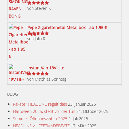
auf.
von Steven K.
Bewertet
Die
mit
5
von 5
Optionen
können
Pepe Zigarettenetui Metallbox - ab 1,95 €
auf
von Julia R.
der
Bewertet
mit
5
von 5
Produktseite
gewählt
werden
InstantVap 18V Lite
von Matthias Sonntag
Bewertet
mit
5
von 5
BLOG
Pakete? HEADLINE regelt das!
23. Januar 2026
Halloween 2025, steht vor der Tür!
21. Oktober 2025
Sommer-Öffnungszeiten 2025
1. Juli 2025
HEADLINE vs. FEETMADEBEATZ
17. März 2025