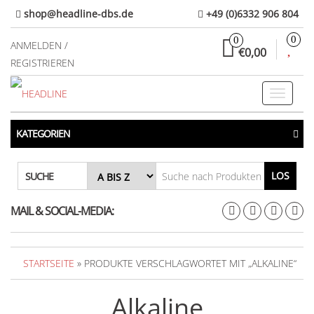
Direkt
shop@headline-dbs.de
+49 (0)6332 906 804
zum
0
0
Inhalt
ANMELDEN /
€0,00
REGISTRIEREN
Toggle
navigati
KATEGORIEN
LOS
SUCHE
MAIL & SOCIAL-MEDIA:
STARTSEITE
» PRODUKTE VERSCHLAGWORTET MIT „ALKALINE“
Alkaline