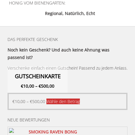
HONIG VOM BIENENGARTEN:
Regional, Natürlich, Echt
DAS PERFEKTE GESCHENK
Noch kein Geschenk? Und auch keine Ahnung was
passend ist?
Verschenke einfach einen Gutschein! Passend zu jedem Anlass.
GUTSCHEINKARTE
€
10,00
–
€
500,00
Dieses
€
10,00
–
€
500,00
Wähle den Betrag
Produkt
weist
NEUE BEWERTUNGEN
mehrere
Varianten
SMOKING RAVEN BONG