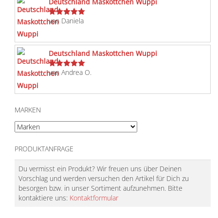
Deutschland Maskottchen Wuppi
von Daniela
Bewertet
mit
5
von 5
Deutschland Maskottchen Wuppi
von Andrea O.
Bewertet
mit
5
von 5
MARKEN
PRODUKTANFRAGE
Du vermisst ein Produkt? Wir freuen uns über Deinen
Vorschlag und werden versuchen den Artikel für Dich zu
besorgen bzw. in unser Sortiment aufzunehmen. Bitte
kontaktiere uns:
Kontaktformular