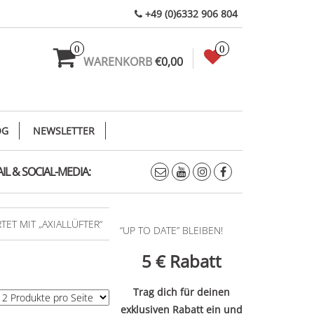
+49 (0)6332 906 804
0
0
WARENKORB
€0,00
OG
NEWSLETTER
IL & SOCIAL-MEDIA:
T MIT „AXIALLÜFTER“
“UP TO DATE” BLEIBEN!
5 €
Rabatt
Trag dich für deinen
exklusiven Rabatt ein und