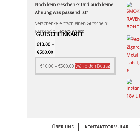
Noch kein Geschenk? Und auch keine
Ahnung was passend ist?
Verschenke einfach einen Gutschein!
Passend zu jedem Anlass.
GUTSCHEINKARTE
€
10,00
–
€
500,00
Dieses
€
10,00
–
€
500,00
Wähle den Betrag
Produkt
weist
mehrere
Varianten
auf.
Die
Optionen
ÜBER UNS
KONTAKTFORMULAR
können
auf