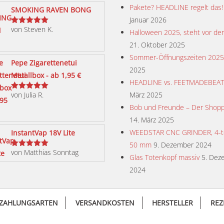
Pakete? HEADLINE regelt das!
SMOKING RAVEN BONG
Januar 2026
von Steven K.
Bewertet
Halloween 2025, steht vor der
mit
5
von 5
21. Oktober 2025
Sommer-Öffnungszeiten 2025
Pepe Zigarettenetui
2025
Metallbox - ab 1,95 €
HEADLINE vs. FEETMADEBEA
von Julia R.
März 2025
Bewertet
mit
5
von 5
Bob und Freunde – Der Shopp
14. März 2025
WEEDSTAR CNC GRINDER, 4-tei
InstantVap 18V Lite
50 mm
9. Dezember 2024
von Matthias Sonntag
Bewertet
Glas Totenkopf massiv
5. Dez
mit
5
von 5
2024
ZAHLUNGSARTEN
VERSANDKOSTEN
HERSTELLER
REZ