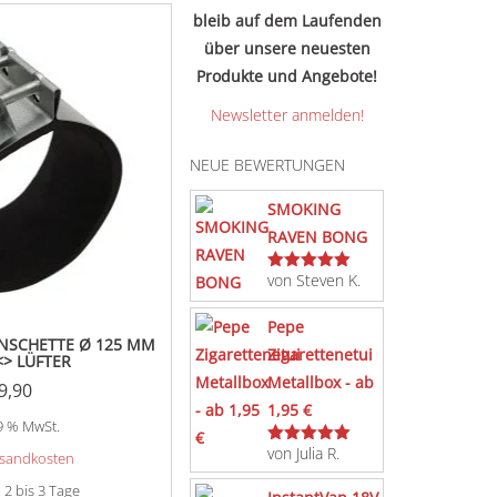
bleib auf dem Laufenden
über unsere neuesten
Produkte und Angebote!
Newsletter anmelden!
NEUE BEWERTUNGEN
SMOKING
RAVEN BONG
von Steven K.
Bewertet
mit
5
von 5
Pepe
SCHETTE Ø 125 MM
Zigarettenetui
<> LÜFTER
Metallbox - ab
9,90
1,95 €
19 % MwSt.
von Julia R.
Bewertet
sandkosten
mit
5
von 5
:
2 bis 3 Tage