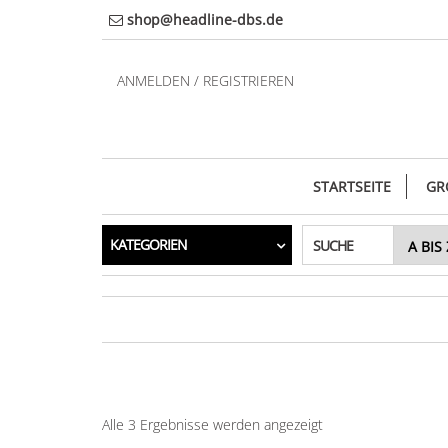
Direkt
shop@headline-dbs.de
zum
Inhalt
ANMELDEN / REGISTRIEREN
STARTSEITE
GR
KATEGORIEN
SUCHE
Alle 3 Ergebnisse werden angezeigt