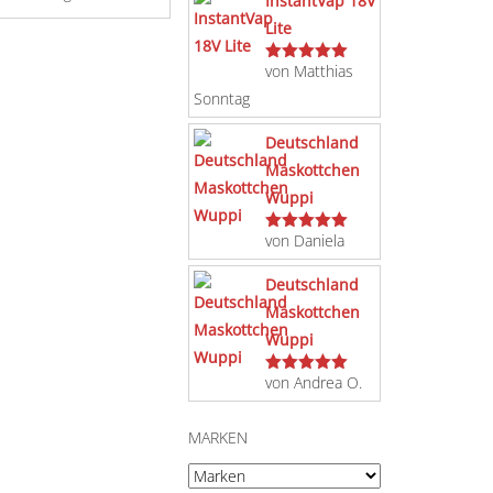
InstantVap 18V
Lite
von Matthias
Bewertet
mit
5
von 5
Sonntag
Deutschland
Maskottchen
Wuppi
von Daniela
Bewertet
mit
5
von 5
Deutschland
Maskottchen
Wuppi
von Andrea O.
Bewertet
mit
5
von 5
MARKEN