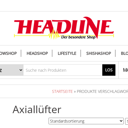
OWSHOP
HEADSHOP
LIFESTYLE
SHISHASHOP
BL
MA
LOS
STARTSEITE
» PRODUKTE VERSCHLAGWORTE
Axiallüfter