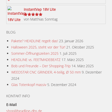
werden
InstantVap 18V Lite
von Matthias Sonntag
Bewertet
mit
5
von 5
BLOG
Pakete? HEADLINE regelt das!
23. Januar 2026
Halloween 2025, steht vor der Tür!
21. Oktober 2025
Sommer-Öffnungszeiten 2025
1. Juli 2025
HEADLINE vs. FEETMADEBEATZ
17. März 2025
Bob und Freunde – Der Shopping-Trip
14. März 2025
WEEDSTAR CNC GRINDER, 4-teilig, Ø 50 mm
9. Dezember
2024
Glas Totenkopf massiv
5. Dezember 2024
KONTAKT INFO
E-Mail
shop@headline-dbs.de