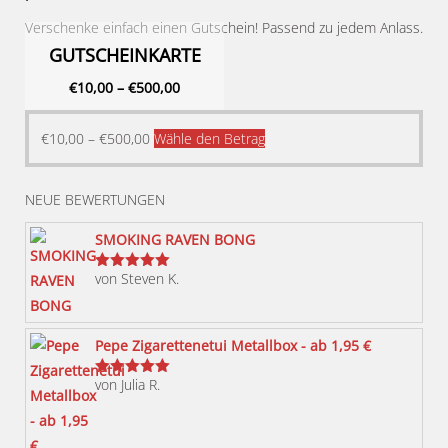
Verschenke einfach einen Gutschein! Passend zu jedem Anlass.
GUTSCHEINKARTE
€
10,00
–
€
500,00
Dieses
€
10,00
–
€
500,00
Wähle den Betrag
Produkt
weist
NEUE BEWERTUNGEN
mehrere
Varianten
SMOKING RAVEN BONG
auf.
von Steven K.
Bewertet
Die
mit
5
von 5
Optionen
können
Pepe Zigarettenetui Metallbox - ab 1,95 €
auf
von Julia R.
der
Bewertet
mit
5
von 5
Produktseite
gewählt