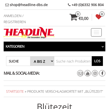
Direkt
shop@headline-dbs.de
+49 (0)6332 906 804
zum
0
0
Inhalt
ANMELDEN /
€0,00
REGISTRIEREN
Toggle
navigati
KATEGORIEN
LOS
SUCHE
MAIL & SOCIAL-MEDIA:
STARTSEITE
» PRODUKTE VERSCHLAGWORTET MIT „BLÜTEZEIT“
Blütezeit