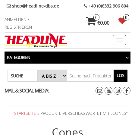
Direkt
shop@headline-dbs.de
+49 (0)6332 906 804
zum
0
0
Inhalt
ANMELDEN /
€0,00
REGISTRIEREN
Toggle
navigati
KATEGORIEN
LOS
SUCHE
MAIL & SOCIAL-MEDIA:
STARTSEITE
» PRODUKTE VERSCHLAGWORTET MIT „CONES“
Cones