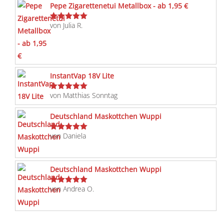
Pepe Zigarettenetui Metallbox - ab 1,95 €
von Julia R.
Bewertet
mit
5
von 5
InstantVap 18V Lite
von Matthias Sonntag
Bewertet
mit
5
von 5
Deutschland Maskottchen Wuppi
von Daniela
Bewertet
mit
5
von 5
Deutschland Maskottchen Wuppi
von Andrea O.
Bewertet
mit
5
von 5