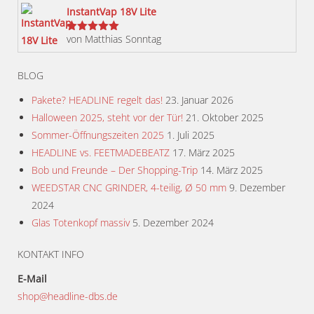
InstantVap 18V Lite
von Matthias Sonntag
Bewertet
mit
5
von 5
BLOG
Pakete? HEADLINE regelt das!
23. Januar 2026
Halloween 2025, steht vor der Tür!
21. Oktober 2025
Sommer-Öffnungszeiten 2025
1. Juli 2025
HEADLINE vs. FEETMADEBEATZ
17. März 2025
Bob und Freunde – Der Shopping-Trip
14. März 2025
WEEDSTAR CNC GRINDER, 4-teilig, Ø 50 mm
9. Dezember
2024
Glas Totenkopf massiv
5. Dezember 2024
KONTAKT INFO
E-Mail
shop@headline-dbs.de