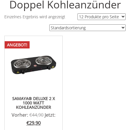
Doppel Kohleanzünder
Einzelnes Ergebnis wird angezeigt
ANGEBOT!
SAMAYA® DELUXE 2 X
1000 WATT
KOHLEANZÜNDER
Ursprünglicher
Vorher:
€
44,90
Jetzt:
Aktueller
Preis
€
29,90