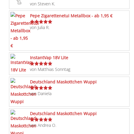
von Steven K.
Bewertet
mit
5
von 5
Pepe Zigarettenetui Metallbox - ab 1,95 €
von Julia R.
Bewertet
mit
5
von 5
InstantVap 18V Lite
von Matthias Sonntag
Bewertet
mit
5
von 5
Deutschland Maskottchen Wuppi
von Daniela
Bewertet
mit
5
von 5
Deutschland Maskottchen Wuppi
von Andrea O.
Bewertet
mit
5
von 5