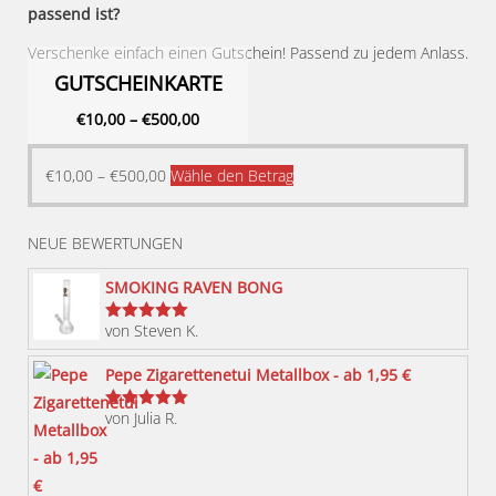
passend ist?
Verschenke einfach einen Gutschein! Passend zu jedem Anlass.
GUTSCHEINKARTE
€
10,00
–
€
500,00
Dieses
€
10,00
–
€
500,00
Wähle den Betrag
Produkt
weist
NEUE BEWERTUNGEN
mehrere
Varianten
SMOKING RAVEN BONG
auf.
von Steven K.
Bewertet
Die
mit
5
von 5
Optionen
Pepe Zigarettenetui Metallbox - ab 1,95 €
können
von Julia R.
Bewertet
auf
mit
5
von 5
der
Produktseite