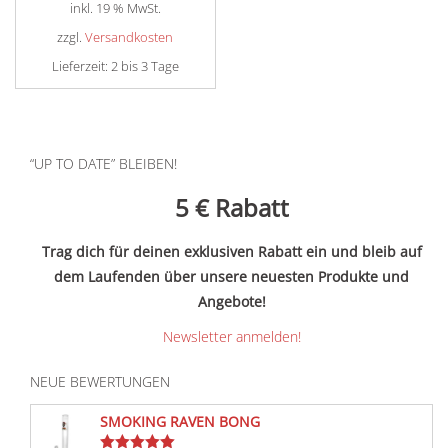
Preis
war:
inkl. 19 % MwSt.
ist:
€44,90
zzgl.
Versandkosten
€29,90.
Lieferzeit:
2 bis 3 Tage
“UP TO DATE” BLEIBEN!
5 €
Rabatt
Trag dich für deinen exklusiven Rabatt ein und bleib auf
dem Laufenden über unsere neuesten Produkte und
Angebote!
Newsletter anmelden!
NEUE BEWERTUNGEN
SMOKING RAVEN BONG