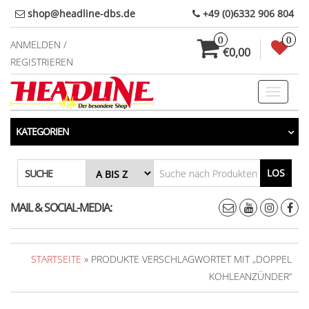
Direkt
shop@headline-dbs.de
+49 (0)6332 906 804
zum
0
0
Inhalt
ANMELDEN /
€0,00
REGISTRIEREN
Toggle
navigati
KATEGORIEN
LOS
SUCHE
MAIL & SOCIAL-MEDIA:
STARTSEITE
» PRODUKTE VERSCHLAGWORTET MIT „DOPPEL
KOHLEANZÜNDER“