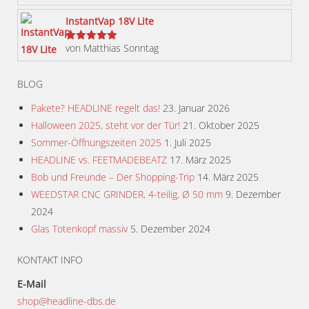
gewählt
InstantVap 18V Lite
werden
von Matthias Sonntag
Bewertet
mit
5
von 5
BLOG
Pakete? HEADLINE regelt das!
23. Januar 2026
Halloween 2025, steht vor der Tür!
21. Oktober 2025
Sommer-Öffnungszeiten 2025
1. Juli 2025
HEADLINE vs. FEETMADEBEATZ
17. März 2025
Bob und Freunde – Der Shopping-Trip
14. März 2025
WEEDSTAR CNC GRINDER, 4-teilig, Ø 50 mm
9. Dezember
2024
Glas Totenkopf massiv
5. Dezember 2024
KONTAKT INFO
E-Mail
shop@headline-dbs.de