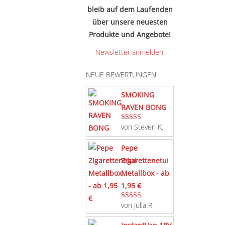
bleib auf dem Laufenden
über unsere neuesten
Produkte und Angebote!
Newsletter anmelden!
NEUE BEWERTUNGEN
SMOKING
RAVEN BONG
von Steven K.
Bewertet mit
5
von 5
Pepe
Zigarettenetui
Metallbox - ab
1,95 €
von Julia R.
Bewertet mit
5
von 5