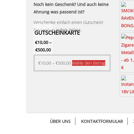
Noch kein Geschenk? Und auch keine
Ahnung was passend ist?
Verschenke einfach einen Gutschein!
Passend zu jedem Anlass.
GUTSCHEINKARTE
€
10,00
–
€
500,00
Dieses
€
10,00
–
€
500,00
Wähle den Betrag
Produkt
weist
mehrere
Varianten
auf.
Die
Optionen
ÜBER UNS
KONTAKTFORMULAR
können
auf