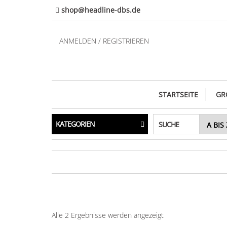
Direkt
shop@headline-dbs.de
zum
Inhalt
ANMELDEN / REGISTRIEREN
STARTSEITE
GR
KATEGORIEN
SUCHE
Alle 2 Ergebnisse werden angezeigt