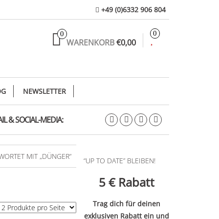
+49 (0)6332 906 804
0
0
WARENKORB
€0,00
OG
NEWSLETTER
IL & SOCIAL-MEDIA:
WORTET MIT „DÜNGER“
“UP TO DATE” BLEIBEN!
5 €
Rabatt
Trag dich für deinen
exklusiven Rabatt ein und