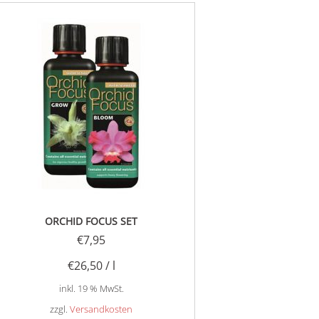
ORCHID FOCUS SET
€
7,95
€
26,50
/
l
inkl. 19 % MwSt.
zzgl.
Versandkosten