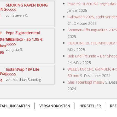
Pakete? HEADLINE regelt das!
SMOKING RAVEN BONG
Januar 2026
von Steven K.
Bewertet mit
Halloween 2025, steht vor der
5
von 5
21. Oktober 2025
Sommer-Öffnungszeiten 2025
Pepe Zigarettenetui
2025
Metallbox - ab 1,95 €
HEADLINE vs. FEETMADEBEA
von Julia R.
März 2025
Bewertet mit
5
von 5
Bob und Freunde – Der Shopp
14. März 2025
WEEDSTAR CNC GRINDER, 4-tei
InstantVap 18V Lite
50 mm
9. Dezember 2024
von Matthias Sonntag
Bewertet mit
Glas Totenkopf massiv
5. Dez
5
von 5
2024
ZAHLUNGSARTEN
VERSANDKOSTEN
HERSTELLER
REZ