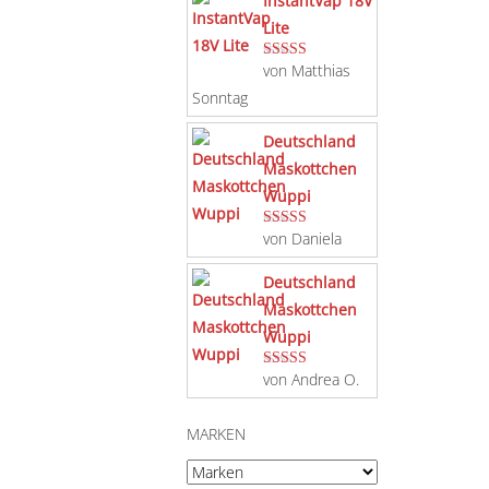
InstantVap 18V
Lite
von Matthias
Bewertet mit
5
von 5
Sonntag
Deutschland
Maskottchen
Wuppi
von Daniela
Bewertet mit
5
von 5
Deutschland
Maskottchen
Wuppi
von Andrea O.
Bewertet mit
5
von 5
MARKEN