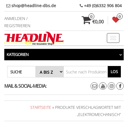
Direkt
shop@headline-dbs.de
+49 (0)6332 906 804
zum
0
0
Inhalt
ANMELDEN /
€0,00
REGISTRIEREN
Toggle
navigati
KATEGORIEN
LOS
SUCHE
MAIL & SOCIAL-MEDIA:
STARTSEITE
» PRODUKTE VERSCHLAGWORTET MIT
„ELEKTROMECHANISCH“