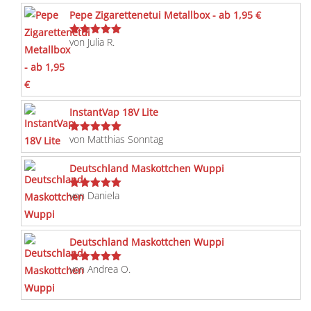
Pepe Zigarettenetui Metallbox - ab 1,95 €
von Julia R.
Bewertet
mit
5
von 5
InstantVap 18V Lite
von Matthias Sonntag
Bewertet
mit
5
von 5
Deutschland Maskottchen Wuppi
von Daniela
Bewertet
mit
5
von 5
Deutschland Maskottchen Wuppi
von Andrea O.
Bewertet
mit
5
von 5