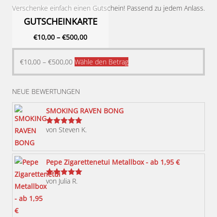
Verschenke einfach einen Gutschein! Passend zu jedem Anlass.
GUTSCHEINKARTE
€
10,00
–
€
500,00
Dieses
€
10,00
–
€
500,00
Wähle den Betrag
Produkt
weist
NEUE BEWERTUNGEN
mehrere
Varianten
SMOKING RAVEN BONG
auf.
von Steven K.
Bewertet
Die
mit
5
von 5
Optionen
können
Pepe Zigarettenetui Metallbox - ab 1,95 €
auf
von Julia R.
der
Bewertet
mit
5
von 5
Produktseite
gewählt