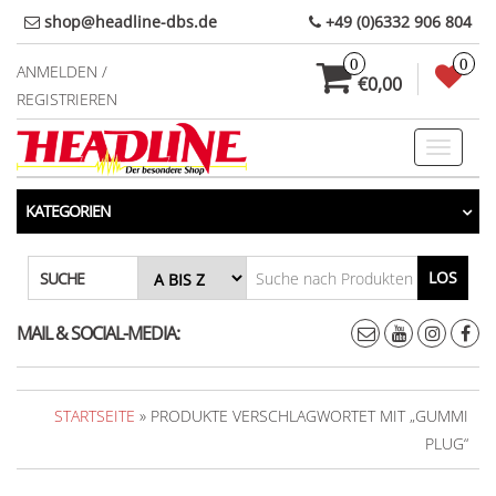
Direkt
shop@headline-dbs.de
+49 (0)6332 906 804
zum
0
0
Inhalt
ANMELDEN /
€0,00
REGISTRIEREN
Toggle
navigati
KATEGORIEN
LOS
SUCHE
MAIL & SOCIAL-MEDIA:
STARTSEITE
» PRODUKTE VERSCHLAGWORTET MIT „GUMMI
PLUG“