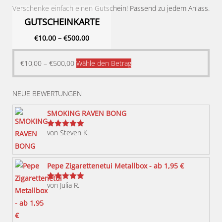
Verschenke einfach einen Gutschein! Passend zu jedem Anlass.
GUTSCHEINKARTE
€
10,00
–
€
500,00
Dieses
€
10,00
–
€
500,00
Wähle den Betrag
Produkt
weist
NEUE BEWERTUNGEN
mehrere
Varianten
SMOKING RAVEN BONG
auf.
von Steven K.
Bewertet
Die
mit
5
von 5
Optionen
können
Pepe Zigarettenetui Metallbox - ab 1,95 €
auf
von Julia R.
der
Bewertet
mit
5
von 5
Produktseite
gewählt