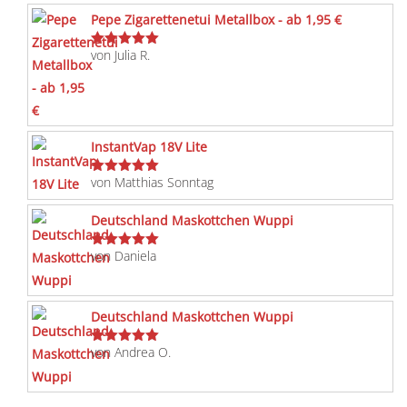
Pepe Zigarettenetui Metallbox - ab 1,95 €
von Julia R.
Bewertet
mit
5
von 5
InstantVap 18V Lite
von Matthias Sonntag
Bewertet
mit
5
von 5
Deutschland Maskottchen Wuppi
von Daniela
Bewertet
mit
5
von 5
Deutschland Maskottchen Wuppi
von Andrea O.
Bewertet
mit
5
von 5