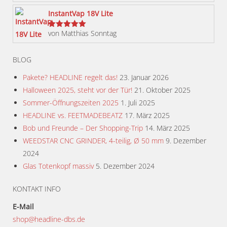
werden
InstantVap 18V Lite
von Matthias Sonntag
Bewertet
mit
5
von 5
BLOG
Pakete? HEADLINE regelt das!
23. Januar 2026
Halloween 2025, steht vor der Tür!
21. Oktober 2025
Sommer-Öffnungszeiten 2025
1. Juli 2025
HEADLINE vs. FEETMADEBEATZ
17. März 2025
Bob und Freunde – Der Shopping-Trip
14. März 2025
WEEDSTAR CNC GRINDER, 4-teilig, Ø 50 mm
9. Dezember
2024
Glas Totenkopf massiv
5. Dezember 2024
KONTAKT INFO
E-Mail
shop@headline-dbs.de