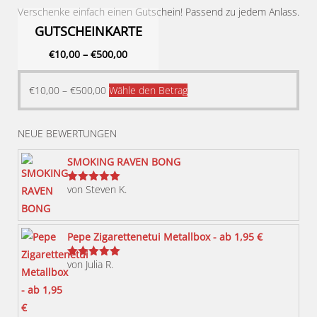
Verschenke einfach einen Gutschein! Passend zu jedem Anlass.
GUTSCHEINKARTE
€
10,00
–
€
500,00
Dieses
€
10,00
–
€
500,00
Wähle den Betrag
Produkt
weist
NEUE BEWERTUNGEN
mehrere
Varianten
SMOKING RAVEN BONG
auf.
von Steven K.
Bewertet
Die
mit
5
von 5
Optionen
können
Pepe Zigarettenetui Metallbox - ab 1,95 €
auf
von Julia R.
der
Bewertet
mit
5
von 5
Produktseite
gewählt