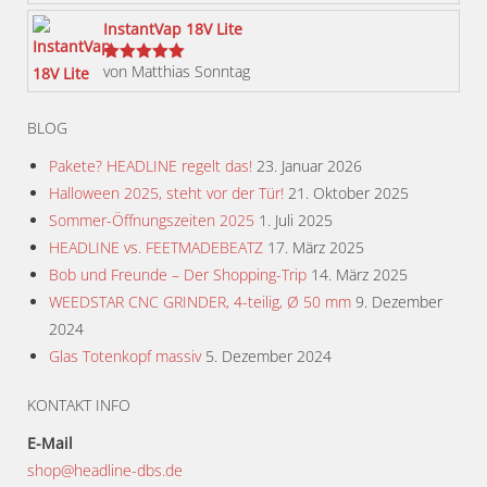
werden
InstantVap 18V Lite
von Matthias Sonntag
Bewertet
mit
5
von 5
BLOG
Pakete? HEADLINE regelt das!
23. Januar 2026
Halloween 2025, steht vor der Tür!
21. Oktober 2025
Sommer-Öffnungszeiten 2025
1. Juli 2025
HEADLINE vs. FEETMADEBEATZ
17. März 2025
Bob und Freunde – Der Shopping-Trip
14. März 2025
WEEDSTAR CNC GRINDER, 4-teilig, Ø 50 mm
9. Dezember
2024
Glas Totenkopf massiv
5. Dezember 2024
KONTAKT INFO
E-Mail
shop@headline-dbs.de