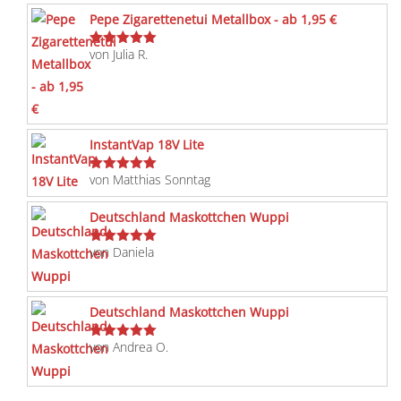
Pepe Zigarettenetui Metallbox - ab 1,95 €
von Julia R.
Bewertet
mit
5
von 5
InstantVap 18V Lite
von Matthias Sonntag
Bewertet
mit
5
von 5
Deutschland Maskottchen Wuppi
von Daniela
Bewertet
mit
5
von 5
Deutschland Maskottchen Wuppi
von Andrea O.
Bewertet
mit
5
von 5