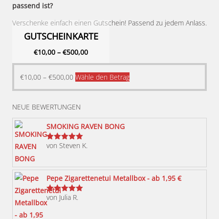
passend ist?
Verschenke einfach einen Gutschein! Passend zu jedem Anlass.
GUTSCHEINKARTE
€
10,00
–
€
500,00
Dieses
€
10,00
–
€
500,00
Wähle den Betrag
Produkt
weist
NEUE BEWERTUNGEN
mehrere
Varianten
SMOKING RAVEN BONG
auf.
von Steven K.
Bewertet
Die
mit
5
von 5
Optionen
können
Pepe Zigarettenetui Metallbox - ab 1,95 €
auf
von Julia R.
der
Bewertet
mit
5
von 5
Produktseite