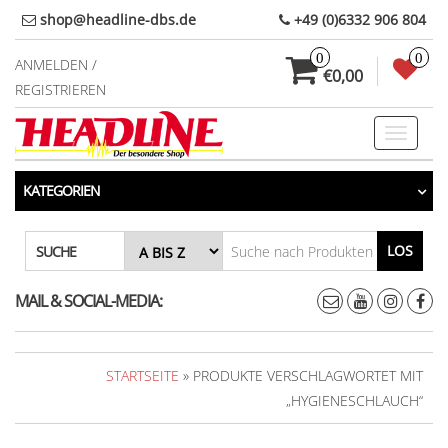
Direkt
shop@headline-dbs.de
+49 (0)6332 906 804
zum
0
0
Inhalt
ANMELDEN /
€0,00
REGISTRIEREN
Toggle
navigati
KATEGORIEN
LOS
SUCHE
MAIL & SOCIAL-MEDIA:
STARTSEITE
» PRODUKTE VERSCHLAGWORTET MIT
„HYGIENESCHLAUCH“