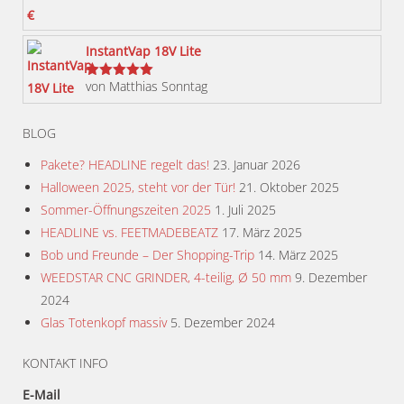
gewählt
werden
InstantVap 18V Lite
von Matthias Sonntag
Bewertet
mit
5
von 5
BLOG
Pakete? HEADLINE regelt das!
23. Januar 2026
Halloween 2025, steht vor der Tür!
21. Oktober 2025
Sommer-Öffnungszeiten 2025
1. Juli 2025
HEADLINE vs. FEETMADEBEATZ
17. März 2025
Bob und Freunde – Der Shopping-Trip
14. März 2025
WEEDSTAR CNC GRINDER, 4-teilig, Ø 50 mm
9. Dezember
2024
Glas Totenkopf massiv
5. Dezember 2024
KONTAKT INFO
E-Mail