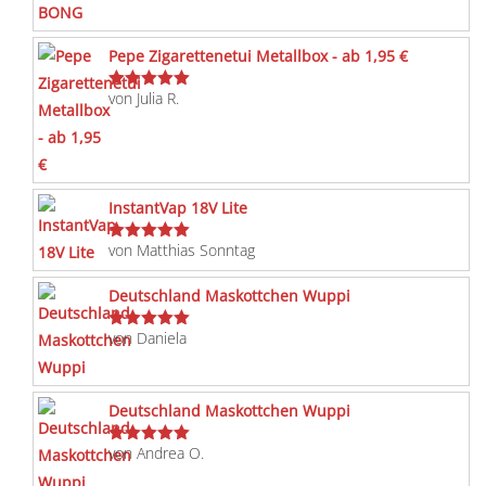
Pepe Zigarettenetui Metallbox - ab 1,95 €
von Julia R.
Bewertet
mit
5
von 5
InstantVap 18V Lite
von Matthias Sonntag
Bewertet
mit
5
von 5
Deutschland Maskottchen Wuppi
von Daniela
Bewertet
mit
5
von 5
Deutschland Maskottchen Wuppi
von Andrea O.
Bewertet
mit
5
von 5