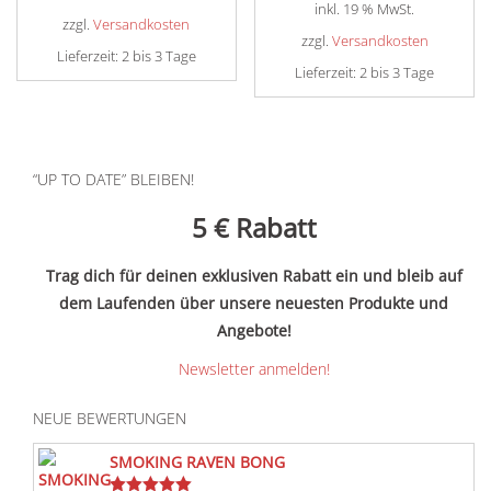
Preis
war:
inkl. 19 % MwSt.
ist:
€24,90
zzgl.
Versandkosten
ist:
€29,90
zzgl.
Versandkosten
€14,90.
Lieferzeit:
2 bis 3 Tage
€19,90.
Lieferzeit:
2 bis 3 Tage
“UP TO DATE” BLEIBEN!
5 €
Rabatt
Trag dich für deinen exklusiven Rabatt ein und bleib auf
dem Laufenden über unsere neuesten Produkte und
Angebote!
Newsletter anmelden!
NEUE BEWERTUNGEN
SMOKING RAVEN BONG