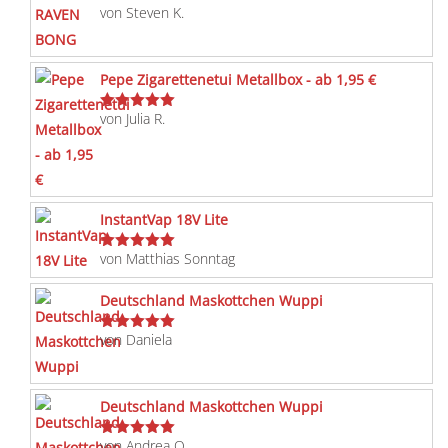
von Steven K.
Bewertet
mit
5
von 5
Pepe Zigarettenetui Metallbox - ab 1,95 €
von Julia R.
Bewertet
mit
5
von 5
InstantVap 18V Lite
von Matthias Sonntag
Bewertet
mit
5
von 5
Deutschland Maskottchen Wuppi
von Daniela
Bewertet
mit
5
von 5
Deutschland Maskottchen Wuppi
von Andrea O.
Bewertet