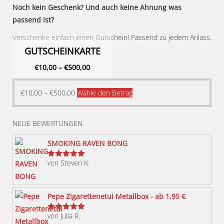
Noch kein Geschenk? Und auch keine Ahnung was
passend ist?
Verschenke einfach einen Gutschein! Passend zu jedem Anlass.
GUTSCHEINKARTE
€
10,00
–
€
500,00
Dieses
€
10,00
–
€
500,00
Wähle den Betrag
Produkt
weist
NEUE BEWERTUNGEN
mehrere
Varianten
SMOKING RAVEN BONG
auf.
von Steven K.
Bewertet
Die
mit
5
von 5
Optionen
können
Pepe Zigarettenetui Metallbox - ab 1,95 €
auf
von Julia R.
der
Bewertet
mit
5
von 5