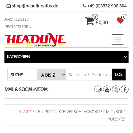
Direkt
shop@headline-dbs.de
+49 (0)6332 906 804
zum
0
0
Inhalt
ANMELDEN /
€0,00
REGISTRIEREN
Toggle
navigati
KATEGORIEN
LOS
SUCHE
MAIL & SOCIAL-MEDIA:
STARTSEITE
» PRODUKTE VERSCHLAGWORTET MIT „KOPF
AUFSATZ“