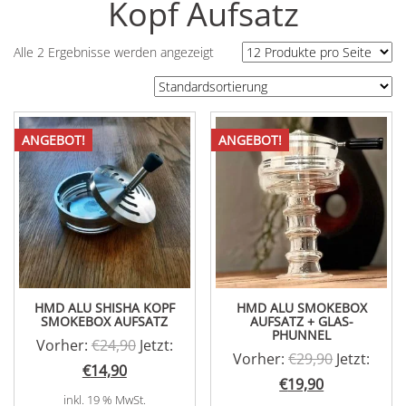
Kopf Aufsatz
Alle 2 Ergebnisse werden angezeigt
ANGEBOT!
ANGEBOT!
HMD ALU SHISHA KOPF
HMD ALU SMOKEBOX
SMOKEBOX AUFSATZ
AUFSATZ + GLAS-
PHUNNEL
Ursprünglicher
Vorher:
€
24,90
Jetzt:
Ursprüngl
Vorher:
€
29,90
Jetzt:
Aktueller
Preis
€
14,90
Aktueller
Preis
€
19,90
Preis
war:
inkl. 19 % MwSt.