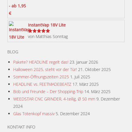
Produktseite
gewählt
werden
InstantVap 18V Lite
von Matthias Sonntag
Bewertet
mit
5
von 5
BLOG
Pakete? HEADLINE regelt das!
23. Januar 2026
Halloween 2025, steht vor der Tür!
21. Oktober 2025
Sommer-Öffnungszeiten 2025
1. Juli 2025
HEADLINE vs. FEETMADEBEATZ
17. März 2025
Bob und Freunde – Der Shopping-Trip
14. März 2025
WEEDSTAR CNC GRINDER, 4-teilig, Ø 50 mm
9. Dezember
2024
Glas Totenkopf massiv
5. Dezember 2024
KONTAKT INFO