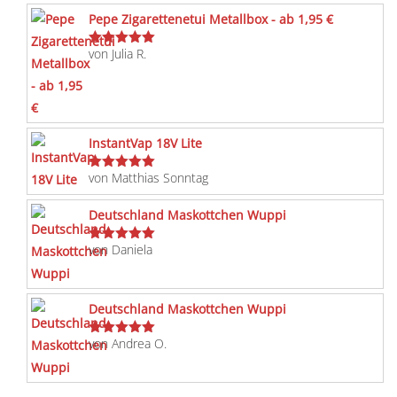
Pepe Zigarettenetui Metallbox - ab 1,95 €
von Julia R.
Bewertet
mit
5
von 5
InstantVap 18V Lite
von Matthias Sonntag
Bewertet
mit
5
von 5
Deutschland Maskottchen Wuppi
von Daniela
Bewertet
mit
5
von 5
Deutschland Maskottchen Wuppi
von Andrea O.
Bewertet
mit
5
von 5