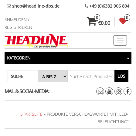
Direkt
shop@headline-dbs.de
+49 (0)6332 906 804
zum
0
0
Inhalt
ANMELDEN /
€0,00
REGISTRIEREN
Toggle
navigati
KATEGORIEN
LOS
SUCHE
MAIL & SOCIAL-MEDIA:
STARTSEITE
» PRODUKTE VERSCHLAGWORTET MIT „LED-
BELEUCHTUNG“