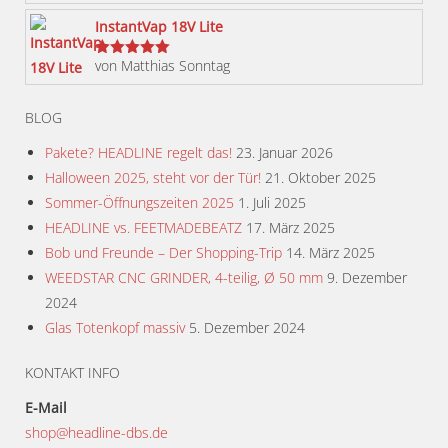
werden
InstantVap 18V Lite
von Matthias Sonntag
Bewertet
mit
5
von 5
BLOG
Pakete? HEADLINE regelt das!
23. Januar 2026
Halloween 2025, steht vor der Tür!
21. Oktober 2025
Sommer-Öffnungszeiten 2025
1. Juli 2025
HEADLINE vs. FEETMADEBEATZ
17. März 2025
Bob und Freunde – Der Shopping-Trip
14. März 2025
WEEDSTAR CNC GRINDER, 4-teilig, Ø 50 mm
9. Dezember
2024
Glas Totenkopf massiv
5. Dezember 2024
KONTAKT INFO
E-Mail
shop@headline-dbs.de