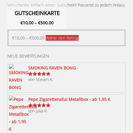
Verschenke einfach einen Gutschein! Passend zu jedem Anlass.
GUTSCHEINKARTE
€
10,00
–
€
500,00
Dieses
€
10,00
–
€
500,00
Wähle den Betrag
Produkt
weist
NEUE BEWERTUNGEN
mehrere
Varianten
SMOKING RAVEN BONG
auf.
von Steven K.
Bewertet
Die
mit
5
von 5
Optionen
können
Pepe Zigarettenetui Metallbox - ab 1,95 €
auf
von Julia R.
der
Bewertet
mit
5
von 5
Produktseite
gewählt