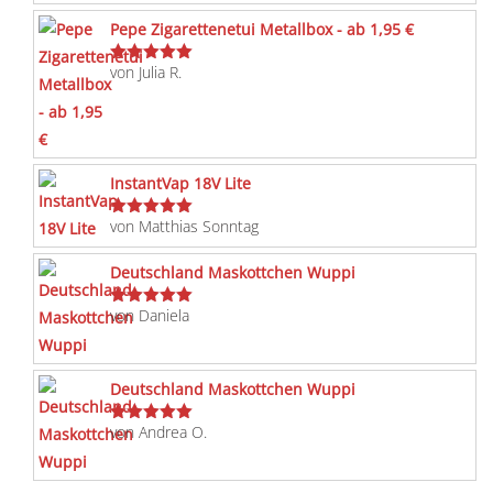
Pepe Zigarettenetui Metallbox - ab 1,95 €
von Julia R.
Bewertet
mit
5
von 5
InstantVap 18V Lite
von Matthias Sonntag
Bewertet
mit
5
von 5
Deutschland Maskottchen Wuppi
von Daniela
Bewertet
mit
5
von 5
Deutschland Maskottchen Wuppi
von Andrea O.
Bewertet
mit
5
von 5