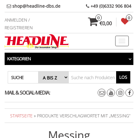
Direkt
shop@headline-dbs.de
+49 (0)6332 906 804
zum
0
0
Inhalt
ANMELDEN /
€0,00
REGISTRIEREN
Toggle
navigati
KATEGORIEN
LOS
SUCHE
MAIL & SOCIAL-MEDIA:
STARTSEITE
» PRODUKTE VERSCHLAGWORTET MIT „MESSING“
Messing