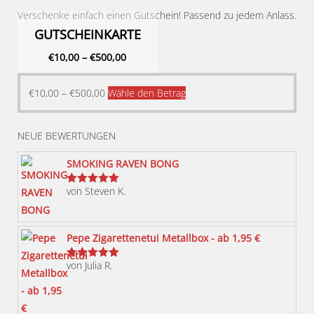
Verschenke einfach einen Gutschein! Passend zu jedem Anlass.
GUTSCHEINKARTE
€
10,00
–
€
500,00
Dieses
€
10,00
–
€
500,00
Wähle den Betrag
Produkt
weist
NEUE BEWERTUNGEN
mehrere
Varianten
SMOKING RAVEN BONG
auf.
von Steven K.
Bewertet
Die
mit
5
von 5
Optionen
können
Pepe Zigarettenetui Metallbox - ab 1,95 €
auf
von Julia R.
der
Bewertet
mit
5
von 5
Produktseite
gewählt