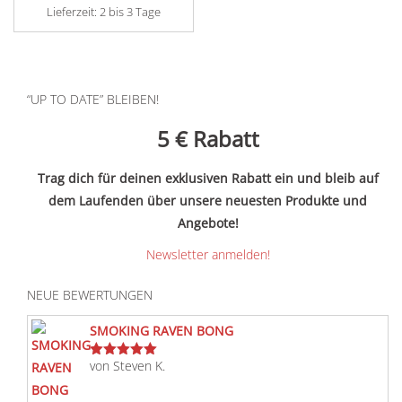
Lieferzeit:
2 bis 3 Tage
Dieses
Produkt
weist
“UP TO DATE” BLEIBEN!
mehrere
Varianten
5 €
Rabatt
auf.
Die
Trag dich für deinen exklusiven Rabatt ein und bleib auf
Optionen
dem Laufenden über unsere neuesten Produkte und
können
Angebote!
auf
Newsletter anmelden!
der
Produktseite
NEUE BEWERTUNGEN
gewählt
werden
SMOKING RAVEN BONG
von Steven K.
Bewertet
mit
5
von 5