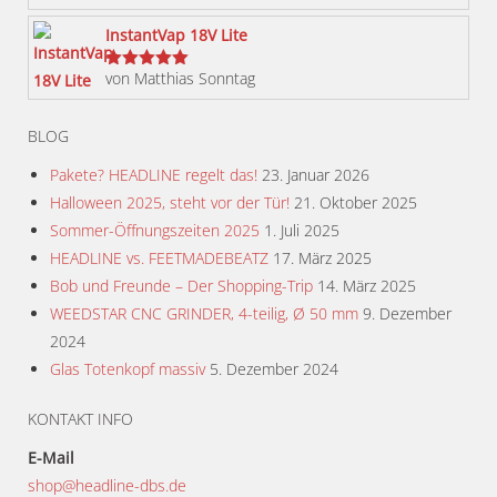
werden
InstantVap 18V Lite
von Matthias Sonntag
Bewertet
mit
5
von 5
BLOG
Pakete? HEADLINE regelt das!
23. Januar 2026
Halloween 2025, steht vor der Tür!
21. Oktober 2025
Sommer-Öffnungszeiten 2025
1. Juli 2025
HEADLINE vs. FEETMADEBEATZ
17. März 2025
Bob und Freunde – Der Shopping-Trip
14. März 2025
WEEDSTAR CNC GRINDER, 4-teilig, Ø 50 mm
9. Dezember
2024
Glas Totenkopf massiv
5. Dezember 2024
KONTAKT INFO
E-Mail
shop@headline-dbs.de