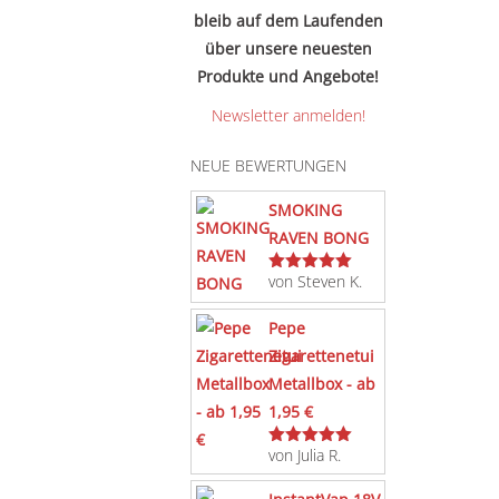
bleib auf dem Laufenden
über unsere neuesten
Produkte und Angebote!
Newsletter anmelden!
NEUE BEWERTUNGEN
SMOKING
RAVEN BONG
von Steven K.
Bewertet
mit
5
von 5
Pepe
Zigarettenetui
Metallbox - ab
1,95 €
von Julia R.
Bewertet
mit
5
von 5