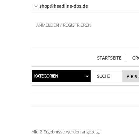
Direkt
shop@headline-dbs.de
zum
Inhalt
ANMELDEN / REGISTRIEREN
STARTSEITE
GR
KATEGORIEN
SUCHE
Alle 2 Ergebnisse werden angezeigt