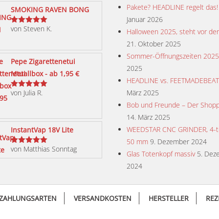
Pakete? HEADLINE regelt das!
SMOKING RAVEN BONG
Januar 2026
von Steven K.
Bewertet
Halloween 2025, steht vor der
mit
5
von 5
21. Oktober 2025
Sommer-Öffnungszeiten 2025
Pepe Zigarettenetui
2025
Metallbox - ab 1,95 €
HEADLINE vs. FEETMADEBEA
von Julia R.
März 2025
Bewertet
mit
5
von 5
Bob und Freunde – Der Shopp
14. März 2025
WEEDSTAR CNC GRINDER, 4-tei
InstantVap 18V Lite
50 mm
9. Dezember 2024
von Matthias Sonntag
Bewertet
Glas Totenkopf massiv
5. Dez
mit
5
von 5
2024
ZAHLUNGSARTEN
VERSANDKOSTEN
HERSTELLER
REZ