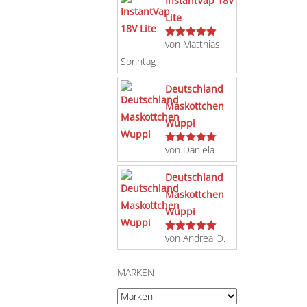
InstantVap 18V
Lite
von Matthias
Bewertet
mit
5
von 5
Sonntag
Deutschland
Maskottchen
Wuppi
von Daniela
Bewertet
mit
5
von 5
Deutschland
Maskottchen
Wuppi
von Andrea O.
Bewertet
mit
5
von 5
MARKEN