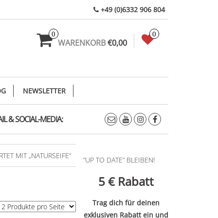
+49 (0)6332 906 804
0
0
WARENKORB
€0,00
OG
NEWSLETTER
IL & SOCIAL-MEDIA:
ET MIT „NATURSEIFE“
“UP TO DATE” BLEIBEN!
5 €
Rabatt
Trag dich für deinen
exklusiven Rabatt ein und