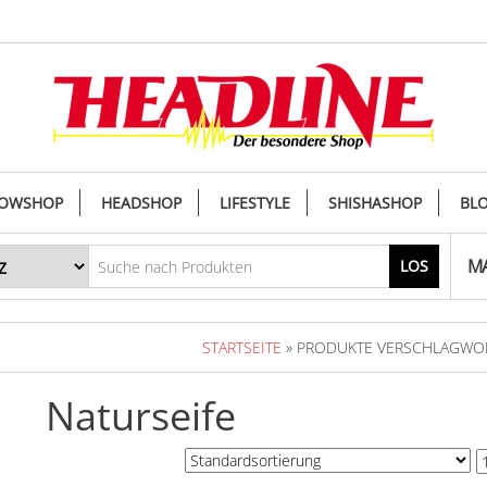
OWSHOP
HEADSHOP
LIFESTYLE
SHISHASHOP
BL
MA
LOS
STARTSEITE
» PRODUKTE VERSCHLAGWORT
Naturseife