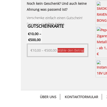
Noch kein Geschenk? Und auch keine
Ahnung was passend ist?
Verschenke einfach einen Gutschein!
Passend zu jedem Anlass.
GUTSCHEINKARTE
€
10,00
–
€
500,00
Dieses
€
10,00
–
€
500,00
Wähle den Betrag
Produkt
weist
mehrere
Varianten
auf.
Die
Optionen
ÜBER UNS
KONTAKTFORMULAR
können
auf