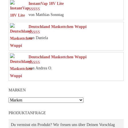
InstantVap 18V Lite
von Matthias Sonntag
Bewertet mit
5
von 5
Deutschland Maskottchen Wuppi
von Daniela
Bewertet mit
5
von 5
Deutschland Maskottchen Wuppi
von Andrea O.
Bewertet mit
5
von 5
MARKEN
PRODUKTANFRAGE
Du vermisst ein Produkt? Wir freuen uns über Deinen Vorschlag