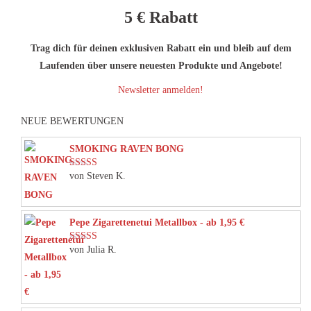
5 €
Rabatt
Trag dich für deinen exklusiven Rabatt ein und bleib auf dem
Laufenden über unsere neuesten Produkte und Angebote!
Newsletter anmelden!
NEUE BEWERTUNGEN
SMOKING RAVEN BONG
von Steven K.
Bewertet mit
5
von 5
Pepe Zigarettenetui Metallbox - ab 1,95 €
von Julia R.
Bewertet mit
5
von 5