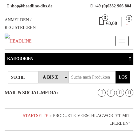
Direkt
shop@headline-dbs.de
+49 (0)6332 906 804
zum
0
0
Inhalt
ANMELDEN /
€0,00
REGISTRIEREN
Toggle
navigati
KATEGORIEN
LOS
SUCHE
MAIL & SOCIAL-MEDIA:
STARTSEITE
» PRODUKTE VERSCHLAGWORTET MIT
„PERLEN“