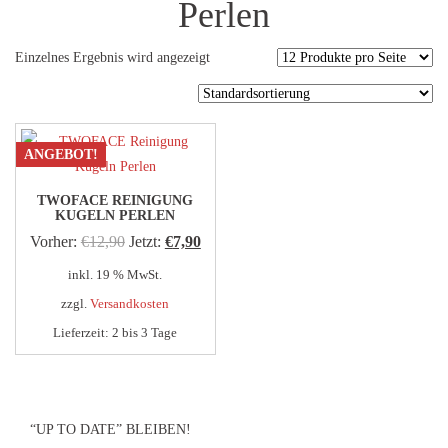
Perlen
Einzelnes Ergebnis wird angezeigt
ANGEBOT!
TWOFACE REINIGUNG
KUGELN PERLEN
Ursprünglicher
Aktueller
Vorher:
€
12,90
Jetzt:
€
7,90
Preis
Preis
inkl. 19 % MwSt.
war:
ist:
zzgl.
Versandkosten
€12,90
€7,90.
Lieferzeit:
2 bis 3 Tage
“UP TO DATE” BLEIBEN!