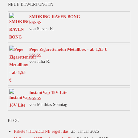
weist
NEUE BEWERTUNGEN
mehrere
Varianten
SMOKING RAVEN BONG
auf.
von Steven K.
Bewertet mit
Die
5
von 5
Optionen
können
Pepe Zigarettenetui Metallbox - ab 1,95 €
auf
von Julia R.
Bewertet mit
der
5
von 5
Produktseite
gewählt
werden
InstantVap 18V Lite
von Matthias Sonntag
Bewertet mit
5
von 5
BLOG
Pakete? HEADLINE regelt das!
23. Januar 2026