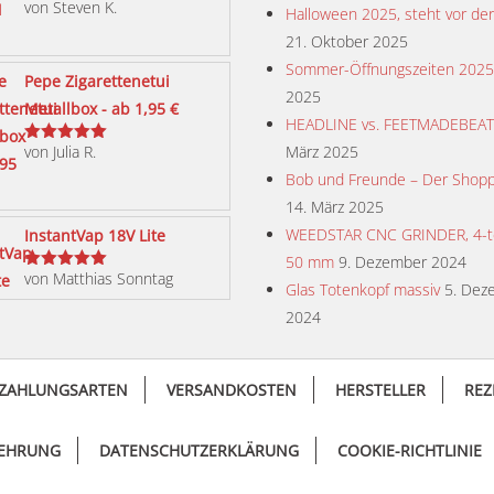
von Steven K.
Bewertet
Halloween 2025, steht vor der
mit
5
von 5
21. Oktober 2025
Sommer-Öffnungszeiten 2025
Pepe Zigarettenetui
2025
Metallbox - ab 1,95 €
HEADLINE vs. FEETMADEBEA
von Julia R.
März 2025
Bewertet
mit
5
von 5
Bob und Freunde – Der Shopp
14. März 2025
WEEDSTAR CNC GRINDER, 4-tei
InstantVap 18V Lite
50 mm
9. Dezember 2024
von Matthias Sonntag
Bewertet
Glas Totenkopf massiv
5. Dez
mit
5
von 5
2024
ZAHLUNGSARTEN
VERSANDKOSTEN
HERSTELLER
REZ
LEHRUNG
DATENSCHUTZERKLÄRUNG
COOKIE-RICHTLINIE