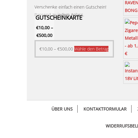
Verschenke einfach einen Gutschein!
Passend zu jedem Anlass.
GUTSCHEINKARTE
€
10,00
–
€
500,00
Dieses
€
10,00
–
€
500,00
Wähle den Betrag
Produkt
weist
mehrere
Varianten
auf.
Die
Optionen
ÜBER UNS
KONTAKTFORMULAR
können
auf
der
WIDERRUFSBE
Produktseite