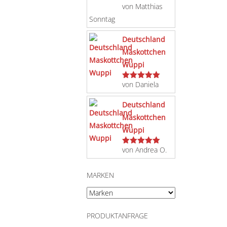
von Matthias
Bewertet
mit
5
von 5
Sonntag
Deutschland
Maskottchen
Wuppi
von Daniela
Bewertet
mit
5
von 5
Deutschland
Maskottchen
Wuppi
von Andrea O.
Bewertet
mit
5
von 5
MARKEN
PRODUKTANFRAGE