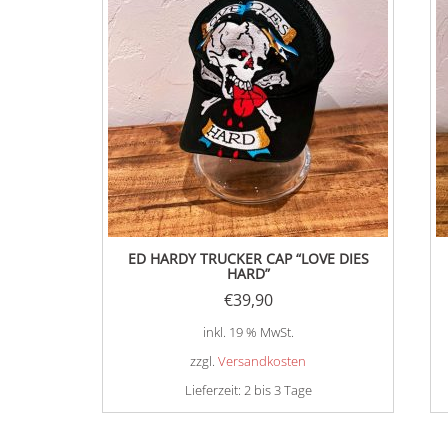
ED HARDY TRUCKER CAP “LOVE DIES
HARD”
€
39,90
inkl. 19 % MwSt.
zzgl.
Versandkosten
Lieferzeit:
2 bis 3 Tage