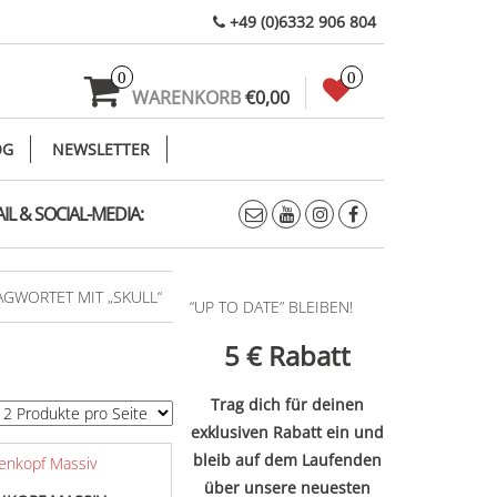
+49 (0)6332 906 804
0
0
WARENKORB
€0,00
OG
NEWSLETTER
IL & SOCIAL-MEDIA:
GWORTET MIT „SKULL“
“UP TO DATE” BLEIBEN!
5 €
Rabatt
Trag dich für deinen
exklusiven Rabatt ein und
bleib auf dem Laufenden
über unsere neuesten