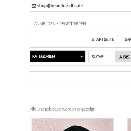
Direkt
shop@headline-dbs.de
zum
Inhalt
ANMELDEN / REGISTRIEREN
STARTSEITE
GR
KATEGORIEN
SUCHE
Alle 3 Ergebnisse werden angezeigt