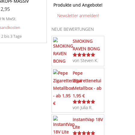
NKOPF MASSIV
Produkte und Angebote!
12,95
Newsletter anmelden!
19 % MwSt.
sandkosten
NEUE BEWERTUNGEN
:
2 bis 3 Tage
SMOKING
RAVEN BONG
von Steven K.
Bewertet
mit
5
von 5
Pepe
Zigarettenetui
Metallbox - ab
1,95 €
von Julia R.
Bewertet
mit
5
von 5
InstantVap 18V
Lite