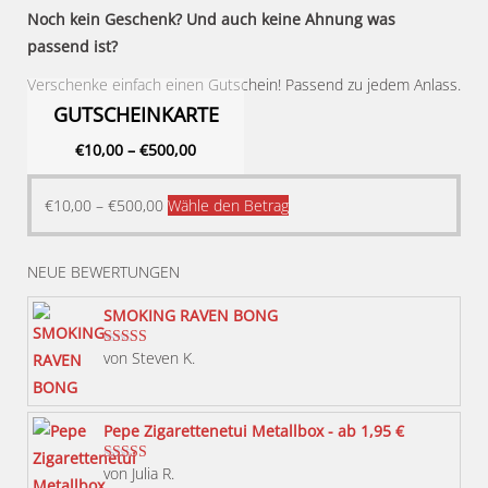
Noch kein Geschenk? Und auch keine Ahnung was
passend ist?
Verschenke einfach einen Gutschein! Passend zu jedem Anlass.
GUTSCHEINKARTE
€
10,00
–
€
500,00
Dieses
€
10,00
–
€
500,00
Wähle den Betrag
Produkt
weist
NEUE BEWERTUNGEN
mehrere
Varianten
SMOKING RAVEN BONG
auf.
von Steven K.
Bewertet mit
Die
5
von 5
Optionen
können
Pepe Zigarettenetui Metallbox - ab 1,95 €
auf
von Julia R.
Bewertet mit
der