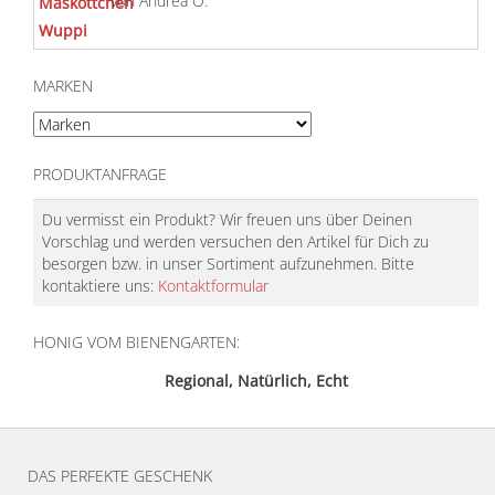
von Andrea O.
Bewertet mit
5
von 5
MARKEN
PRODUKTANFRAGE
Du vermisst ein Produkt? Wir freuen uns über Deinen
Vorschlag und werden versuchen den Artikel für Dich zu
besorgen bzw. in unser Sortiment aufzunehmen. Bitte
kontaktiere uns:
Kontaktformular
HONIG VOM BIENENGARTEN:
Regional, Natürlich, Echt
DAS PERFEKTE GESCHENK