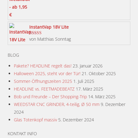
5
von 5
Produktseite
gewählt
werden
InstantVap 18V Lite
von Matthias Sonntag
Bewertet mit
5
von 5
BLOG
Pakete? HEADLINE regelt das!
23. Januar 2026
Halloween 2025, steht vor der Tür!
21. Oktober 2025
Sommer-Öffnungszeiten 2025
1. Juli 2025
HEADLINE vs. FEETMADEBEATZ
17. März 2025
Bob und Freunde – Der Shopping-Trip
14. März 2025
WEEDSTAR CNC GRINDER, 4-teilig, Ø 50 mm
9. Dezember
2024
Glas Totenkopf massiv
5. Dezember 2024
KONTAKT INFO