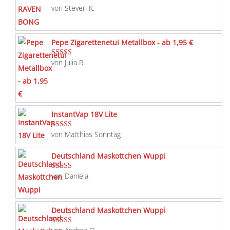
von Steven K.
Bewertet mit
5
von 5
Pepe Zigarettenetui Metallbox - ab 1,95 €
von Julia R.
Bewertet mit
5
von 5
InstantVap 18V Lite
von Matthias Sonntag
Bewertet mit
5
von 5
Deutschland Maskottchen Wuppi
von Daniela
Bewertet mit
5
von 5
Deutschland Maskottchen Wuppi