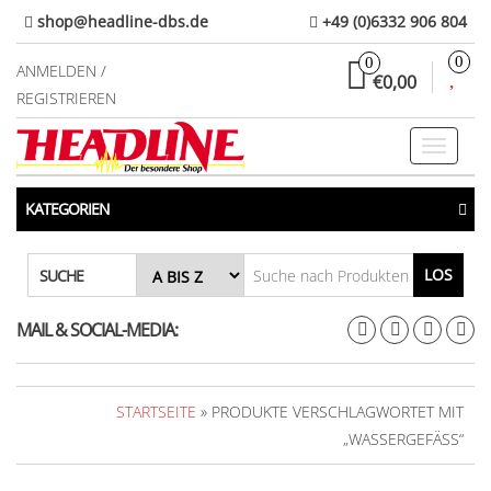
Direkt
shop@headline-dbs.de
+49 (0)6332 906 804
zum
0
0
Inhalt
ANMELDEN /
€0,00
REGISTRIEREN
Toggle
navigati
KATEGORIEN
LOS
SUCHE
MAIL & SOCIAL-MEDIA:
STARTSEITE
» PRODUKTE VERSCHLAGWORTET MIT
„WASSERGEFÄSS“