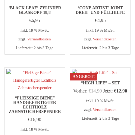
‘BLACK LEAF’ ZYLINDER
‘CONE ARTIST’ JOINT
GLASKOPF 18,8
DREH- UND FÜLLHILFE
€
6,95
€
4,95
inkl. 19 % MwSt.
inkl. 19 % MwSt.
zzgl.
Versandkosten
zzgl.
Versandkosten
Lieferzeit:
2 bis 3 Tage
Lieferzeit:
2 bis 3 Tage
ANGEBOT!
“HIGH LIFE” – SET
Ursprünglicher
Aktu
Vorher:
€
14,90
Jetzt:
€
12,90
“FLEISSIGE BIENE” H
Preis
Prei
inkl. 19 % MwSt.
ANDGEFERTIGTER E
CHTHOLZ Z
war:
ist:
zzgl.
Versandkosten
AHNSTOCHERSPENDER
€14,90
€12
Lieferzeit:
2 bis 3 Tage
€
16,90
inkl. 19 % MwSt.