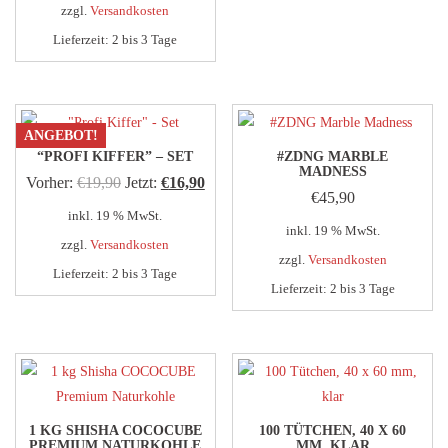
zzgl.
Versandkosten
Lieferzeit:
2 bis 3 Tage
ANGEBOT!
“PROFI KIFFER” – SET
#ZDNG MARBLE
MADNESS
Ursprünglicher
Aktueller
Vorher:
€
19,90
Jetzt:
€
16,90
€
45,90
Preis
Preis
inkl. 19 % MwSt.
inkl. 19 % MwSt.
war:
ist:
zzgl.
Versandkosten
zzgl.
Versandkosten
€19,90
€16,90.
Lieferzeit:
2 bis 3 Tage
Lieferzeit:
2 bis 3 Tage
1 KG SHISHA COCOCUBE
100 TÜTCHEN, 40 X 60
PREMIUM NATURKOHLE
MM, KLAR