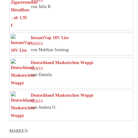
von Julia R.
Bewertet mit
5
von 5
InstantVap 18V Lite
von Matthias Sonntag
Bewertet mit
5
von 5
Deutschland Maskottchen Wuppi
von Daniela
Bewertet mit
5
von 5
Deutschland Maskottchen Wuppi
von Andrea O.
Bewertet mit
5
von 5
MARKEN