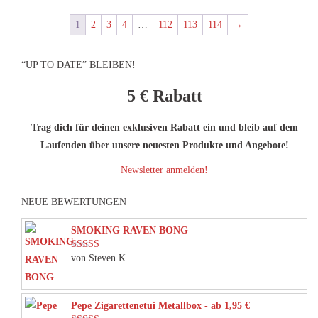
1
2
3
4
…
112
113
114
→
“UP TO DATE” BLEIBEN!
5 €
Rabatt
Trag dich für deinen exklusiven Rabatt ein und bleib auf dem
Laufenden über unsere neuesten Produkte und Angebote!
Newsletter anmelden!
NEUE BEWERTUNGEN
SMOKING RAVEN BONG
von Steven K.
Bewertet mit
5
von 5
Pepe Zigarettenetui Metallbox - ab 1,95 €