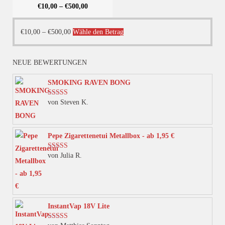
€
10,00
–
€
500,00
Dieses
€
10,00
–
€
500,00
Wähle den Betrag
Produkt
weist
NEUE BEWERTUNGEN
mehrere
Varianten
SMOKING RAVEN BONG
auf.
von Steven K.
Bewertet mit
Die
5
von 5
Optionen
können
Pepe Zigarettenetui Metallbox - ab 1,95 €
auf
von Julia R.
Bewertet mit
der
5
von 5
Produktseite
gewählt
werden
InstantVap 18V Lite