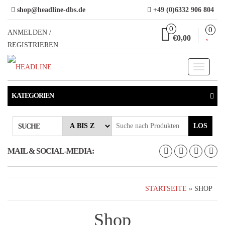
Direkt
shop@headline-dbs.de
+49 (0)6332 906 804
zum
0
0
Inhalt
ANMELDEN /
€0,00
REGISTRIEREN
Toggle
navigati
KATEGORIEN
LOS
SUCHE
MAIL & SOCIAL-MEDIA:
STARTSEITE
» SHOP
Shop