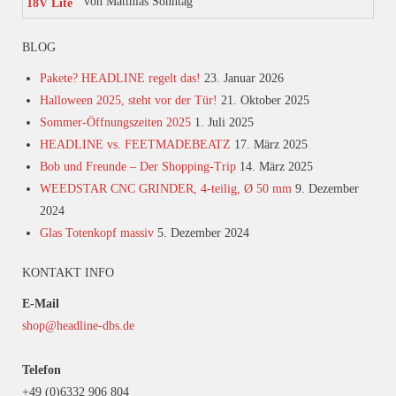
von Matthias Sonntag
Bewertet mit
5
von 5
BLOG
Pakete? HEADLINE regelt das!
23. Januar 2026
Halloween 2025, steht vor der Tür!
21. Oktober 2025
Sommer-Öffnungszeiten 2025
1. Juli 2025
HEADLINE vs. FEETMADEBEATZ
17. März 2025
Bob und Freunde – Der Shopping-Trip
14. März 2025
WEEDSTAR CNC GRINDER, 4-teilig, Ø 50 mm
9. Dezember
2024
Glas Totenkopf massiv
5. Dezember 2024
KONTAKT INFO
E-Mail
shop@headline-dbs.de
Telefon
+49 (0)6332 906 804