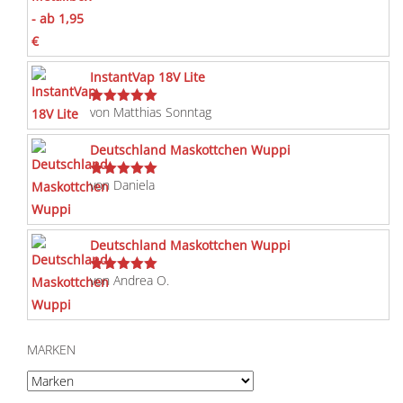
mit
5
von 5
InstantVap 18V Lite
von Matthias Sonntag
Bewertet
mit
5
von 5
Deutschland Maskottchen Wuppi
von Daniela
Bewertet
mit
5
von 5
Deutschland Maskottchen Wuppi
von Andrea O.
Bewertet
mit
5
von 5
MARKEN