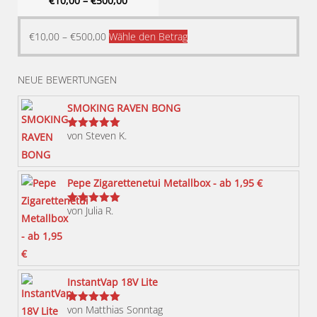
€
10,00
–
€
500,00
Dieses
€
10,00
–
€
500,00
Wähle den Betrag
Produkt
weist
NEUE BEWERTUNGEN
mehrere
Varianten
SMOKING RAVEN BONG
auf.
von Steven K.
Bewertet
Die
mit
5
von 5
Optionen
können
Pepe Zigarettenetui Metallbox - ab 1,95 €
auf
von Julia R.
der
Bewertet
mit
5
von 5
Produktseite
gewählt
werden
InstantVap 18V Lite
von Matthias Sonntag
Bewertet