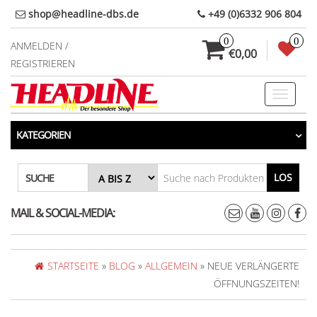
Direkt
shop@headline-dbs.de
+49 (0)6332 906 804
zum
0
0
Inhalt
ANMELDEN /
€0,00
REGISTRIEREN
Toggle
navigati
KATEGORIEN
LOS
SUCHE
MAIL & SOCIAL-MEDIA:
STARTSEITE
»
BLOG
»
ALLGEMEIN
» NEUE VERLÄNGERTE
ÖFFNUNGSZEITEN!