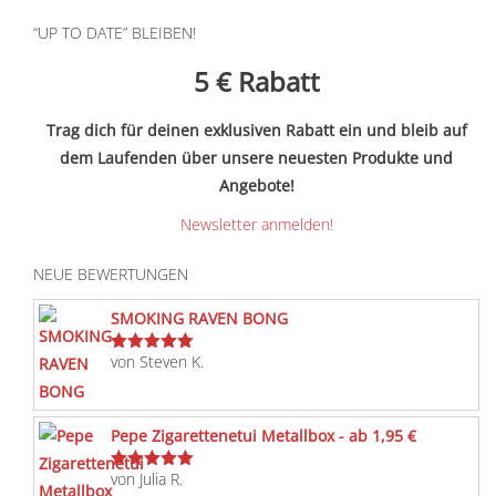
t
“UP TO DATE” BLEIBEN!
e
r
5 €
Rabatt
n
a
Trag dich für deinen exklusiven Rabatt ein und bleib auf
t
dem Laufenden über unsere neuesten Produkte und
i
Angebote!
v
Newsletter anmelden!
e
:
NEUE BEWERTUNGEN
SMOKING RAVEN BONG
von Steven K.
Bewertet
mit
5
von 5
Pepe Zigarettenetui Metallbox - ab 1,95 €
von Julia R.
Bewertet