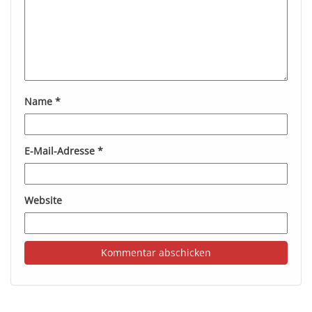
Name
*
E-Mail-Adresse
*
Website
A
l