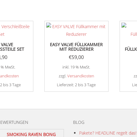
 VALVE
EASY VALVE FÜLLKAMMER
SSTEILE SET
MIT REDUZIERER
FÜLL
8,90
€
59,00
9 % MwSt.
inkl. 19 % MwSt.
sandkosten
zzgl.
Versandkosten
z
2 bis 3 Tage
Lieferzeit:
2 bis 3 Tage
Li
BEWERTUNGEN
BLOG
Pakete? HEADLINE regelt das!
SMOKING RAVEN BONG