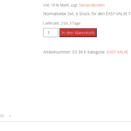
inkl. 19 % MwSt.
zzgl.
Versandkosten
Normalsiebe Set, 6 Stück, für den EASY VALVE 
Lieferzeit:
2 bis 3 Tage
EASY
Alternative:
In den Warenkorb
VALVE
Normalsiebe
Artikelnummer:
03 39 E
Kategorie:
EASY VALVE
Set,
klein
Menge
0)