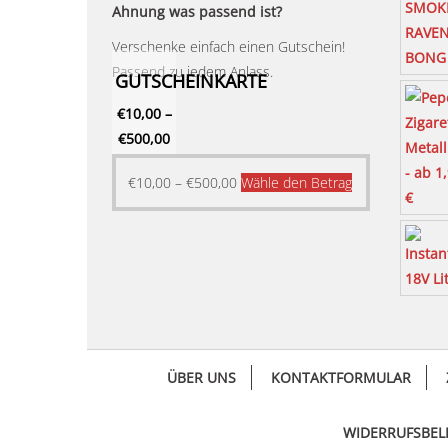
Ahnung was passend ist?
Verschenke einfach einen Gutschein!
Passend zu jedem Anlass.
GUTSCHEINKARTE
€
10,00
–
€
500,00
Dieses
€
10,00
–
€
500,00
Wähle den Betrag
Produkt
weist
mehrere
Varianten
auf.
Die
Optionen
ÜBER UNS
KONTAKTFORMULAR
können
auf
der
WIDERRUFSBE