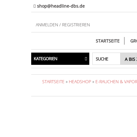
Direkt
shop@headline-dbs.de
zum
Inhalt
ANMELDEN / REGISTRIEREN
STARTSEITE
GR
KATEGORIEN
SUCHE
STARTSEITE
»
HEADSHOP
»
E-RAUCHEN & VAPOR