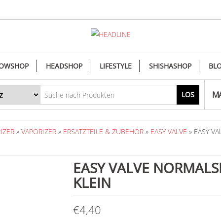
OWSHOP
HEADSHOP
LIFESTYLE
SHISHASHOP
BL
MA
LOS
IZER
»
VAPORIZER
»
ERSATZTEILE & ZUBEHÖR
»
EASY VALVE
» EASY VA
EASY VALVE NORMALSI
KLEIN
€
4,40