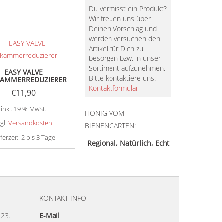
Du vermisst ein Produkt?
Wir freuen uns über
Deinen Vorschlag und
werden versuchen den
Artikel für Dich zu
besorgen bzw. in unser
Sortiment aufzunehmen.
EASY VALVE
Bitte kontaktiere uns:
KAMMERREDUZIERER
Kontaktformular
€
11,90
inkl. 19 % MwSt.
HONIG VOM
zgl.
Versandkosten
BIENENGARTEN:
eferzeit:
2 bis 3 Tage
Regional, Natürlich, Echt
KONTAKT INFO
23.
E-Mail