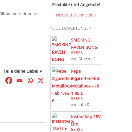
Produkte und Angebote!
Füllkammerreduzierer.
Newsletter anmelden!
NEUE BEWERTUNGEN
SMOKING
RAVEN BONG
von Steven K.
Bewertet mit
5
von 5
Teile deine Liebe! ♥
Pepe
Zigarettenetui
Metallbox - ab
1,95 €
von Julia R.
Bewertet mit
5
von 5
InstantVap 18V
Lite