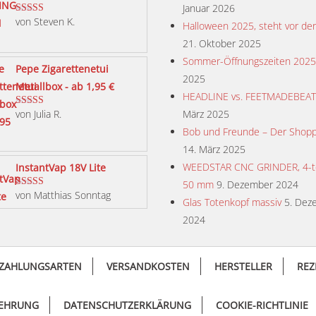
Januar 2026
von Steven K.
Bewertet mit
Halloween 2025, steht vor der
5
von 5
21. Oktober 2025
Sommer-Öffnungszeiten 2025
Pepe Zigarettenetui
2025
Metallbox - ab 1,95 €
HEADLINE vs. FEETMADEBEA
von Julia R.
März 2025
Bewertet mit
5
von 5
Bob und Freunde – Der Shopp
14. März 2025
WEEDSTAR CNC GRINDER, 4-tei
InstantVap 18V Lite
50 mm
9. Dezember 2024
von Matthias Sonntag
Bewertet mit
Glas Totenkopf massiv
5. Dez
5
von 5
2024
ZAHLUNGSARTEN
VERSANDKOSTEN
HERSTELLER
REZ
LEHRUNG
DATENSCHUTZERKLÄRUNG
COOKIE-RICHTLINIE