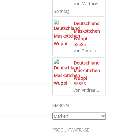
von Matthias
Bewertet mit
5
von 5
Sonntag
Deutschland
Maskottchen
Wuppi
von Daniela
Bewertet mit
5
von 5
Deutschland
Maskottchen
Wuppi
von Andrea O.
Bewertet mit
5
von 5
MARKEN
PRODUKTANFRAGE