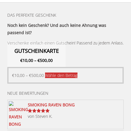
DAS PERFEKTE GESCHENK
Noch kein Geschenk? Und auch keine Ahnung was
passend ist?
Verschenke einfach einen Gutschein! Passend zu jedem Anlass.
GUTSCHEINKARTE
€
10,00
–
€
500,00
Dieses
€
10,00
–
€
500,00
Wähle den Betrag
Produkt
weist
NEUE BEWERTUNGEN
mehrere
Varianten
SMOKING RAVEN BONG
auf.
von Steven K.
Bewertet
Die
mit
5
von 5
Optionen