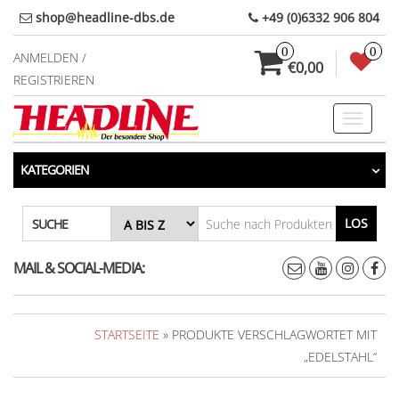
Direkt
shop@headline-dbs.de
+49 (0)6332 906 804
zum
0
0
Inhalt
ANMELDEN /
€0,00
REGISTRIEREN
Toggle
navigati
KATEGORIEN
LOS
SUCHE
MAIL & SOCIAL-MEDIA:
STARTSEITE
» PRODUKTE VERSCHLAGWORTET MIT
„EDELSTAHL“