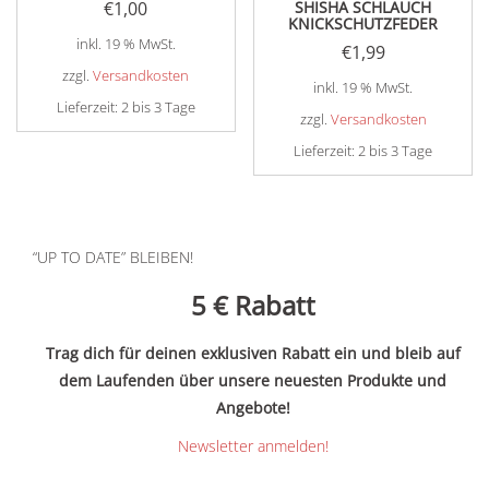
€
1,00
SHISHA SCHLAUCH
Optionen
KNICKSCHUTZFEDER
können
inkl. 19 % MwSt.
€
1,99
auf
zzgl.
Versandkosten
inkl. 19 % MwSt.
der
Lieferzeit:
2 bis 3 Tage
zzgl.
Versandkosten
Produktseite
gewählt
Lieferzeit:
2 bis 3 Tage
werden
“UP TO DATE” BLEIBEN!
5 €
Rabatt
Trag dich für deinen exklusiven Rabatt ein und bleib auf
dem Laufenden über unsere neuesten Produkte und
Angebote!
Newsletter anmelden!