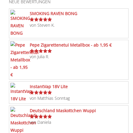
NEUE BEWERTUNGEN
SMOKING RAVEN BONG
von Steven K.
Bewertet
mit
5
von 5
Pepe Zigarettenetui Metallbox - ab 1,95 €
von Julia R.
Bewertet
mit
5
von 5
InstantVap 18V Lite
von Matthias Sonntag
Bewertet
mit
5
von 5
Deutschland Maskottchen Wuppi
von Daniela
Bewertet
mit
5
von 5