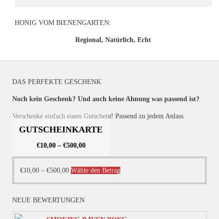
HONIG VOM BIENENGARTEN:
Regional, Natürlich, Echt
DAS PERFEKTE GESCHENK
Noch kein Geschenk? Und auch keine Ahnung was passend ist?
Verschenke einfach einen Gutschein! Passend zu jedem Anlass.
GUTSCHEINKARTE
€
10,00
–
€
500,00
Dieses
€
10,00
–
€
500,00
Wähle den Betrag
Produkt
weist
NEUE BEWERTUNGEN
mehrere
Varianten