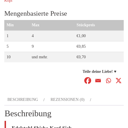
Kopf
Menge
Mengenbasierte Preise
Min
Max
Stückpreis
1
4
€
1,00
5
9
€
0,85
10
und mehr.
€
0,70
Teile deine Liebe! ♥
BESCHREIBUNG
REZENSIONEN (0)
Beschreibung
Edelstahl Shisha Kopf Sieb