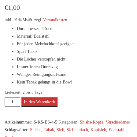
€
1,00
inkl. 19 % MwSt.
zzgl.
Versandkosten
Durchmesser: 4,5 cm
Material: Edelstahl
Für jeden Mehrlochkopf geeignet
Spart Tabak
Die Löcher verstopfen nicht
Immer freien Durchzug
Weniger Reinigungsaufwand
Kein Tabak gelangt in die Bowl
Lieferzeit:
2 bis 3 Tage
Shisha
Alternative:
In den Warenkorb
Kopf
Sieb
Artikelnummer:
S-KS-ES-4-5
Kategorien:
Shisha-Köpfe
,
Verschiedenes
4,5
Schlagwörter:
Shisha
,
Tabak
,
Sieb
,
Sieb einfach
,
Kopfsieb
,
Edelstahl
,
cm