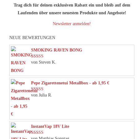
Die
Trag dich für deinen exklusiven Rabatt ein und bleib auf dem
Optionen
Laufenden über unsere neuesten Produkte und Angebote!
können
Newsletter anmelden!
auf
der
NEUE BEWERTUNGEN
Produktseite
gewählt
SMOKING RAVEN BONG
werden
von Steven K.
Bewertet mit
5
von 5
Pepe Zigarettenetui Metallbox - ab 1,95 €
von Julia R.
Bewertet mit
5
von 5
InstantVap 18V Lite
von Matthias Sonntag
Bewertet mit