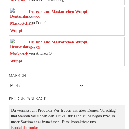
5
von 5
Deutschland Maskottchen Wuppi
von Daniela
Bewertet mit
5
von 5
Deutschland Maskottchen Wuppi
von Andrea O.
Bewertet mit
5
von 5
MARKEN
PRODUKTANFRAGE
Du vermisst ein Produkt? Wir freuen uns über Deinen Vorschlag
und werden versuchen den Artikel für Dich zu besorgen bzw. in
unser Sortiment aufzunehmen. Bitte kontaktiere uns:
Kontaktformular