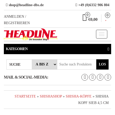
Direkt
shop@headline-dbs.de
+49 (0)6332 906 804
zum
0
0
Inhalt
ANMELDEN /
€0,00
REGISTRIEREN
Toggle
navigati
KATEGORIEN
LOS
SUCHE
MAIL & SOCIAL-MEDIA:
STARTSEITE
»
SHISHASHOP
»
SHISHA-KÖPFE
» SHISHA
KOPF SIEB 4,5 CM