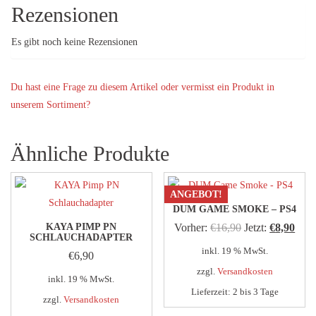
Rezensionen
Es gibt noch keine Rezensionen
Du hast eine Frage zu diesem Artikel oder vermisst ein Produkt in
unserem Sortiment?
Ähnliche Produkte
ANGEBOT!
DUM GAME SMOKE – PS4
Ursprünglicher
Aktu
KAYA PIMP PN
Vorher:
€
16,90
Jetzt:
€
8,90
SCHLAUCHADAPTER
Preis
Prei
inkl. 19 % MwSt.
€
6,90
war:
ist:
zzgl.
Versandkosten
inkl. 19 % MwSt.
€16,90
€8,9
Lieferzeit:
2 bis 3 Tage
zzgl.
Versandkosten