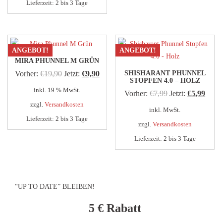
Lieferzeit:
2 bis 3 Tage
ANGEBOT!
ANGEBOT!
MIRA PHUNNEL M GRÜN
Ursprünglicher
Aktueller
Vorher:
€
19,90
Jetzt:
€
9,90
SHISHARANT PHUNNEL
STOPFEN 4.0 – HOLZ
Preis
Preis
inkl. 19 % MwSt.
Ursprünglicher
Aktue
Vorher:
€
7,99
Jetzt:
€
5,99
war:
ist:
zzgl.
Versandkosten
Preis
Preis
inkl. MwSt.
€19,90
€9,90.
Lieferzeit:
2 bis 3 Tage
war:
ist:
zzgl.
Versandkosten
€7,99
€5,99
Lieferzeit:
2 bis 3 Tage
Dieses
Produkt
weist
“UP TO DATE” BLEIBEN!
mehrere
Varianten
5 €
Rabatt
auf.