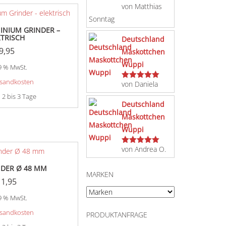
von Matthias
Bewertet
mit
5
von 5
Sonntag
INIUM GRINDER –
KTRISCH
Deutschland
9,95
Maskottchen
Wuppi
19 % MwSt.
sandkosten
von Daniela
Bewertet
mit
5
von 5
:
2 bis 3 Tage
Deutschland
Maskottchen
Wuppi
von Andrea O.
Bewertet
mit
5
von 5
NDER Ø 48 MM
MARKEN
11,95
19 % MwSt.
sandkosten
PRODUKTANFRAGE