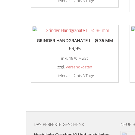
Lieferzeit:
2 bis 3 Tage
der
Produktseite
gewählt
werden
GRINDER HANDGRANATE I – Ø 36 MM
€
9,95
inkl. 19 % MwSt.
zzgl.
Versandkosten
Lieferzeit:
2 bis 3 Tage
DAS PERFEKTE GESCHENK
NEUE 
Noch kein Geschenk? Und auch keine