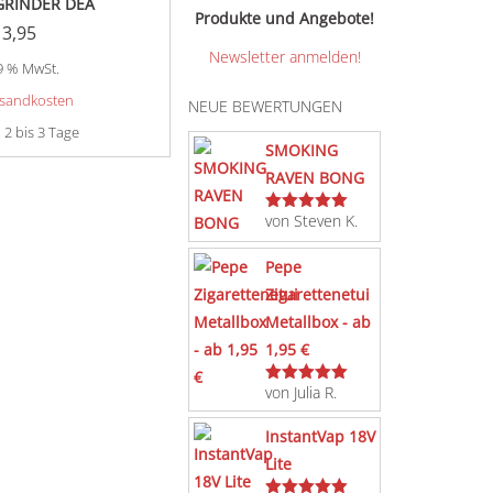
GRINDER DEA
Produkte und Angebote!
13,95
Newsletter anmelden!
19 % MwSt.
sandkosten
NEUE BEWERTUNGEN
:
2 bis 3 Tage
SMOKING
RAVEN BONG
von Steven K.
Bewertet
mit
5
von 5
Pepe
Zigarettenetui
Metallbox - ab
1,95 €
von Julia R.
Bewertet
mit
5
von 5
InstantVap 18V
Lite