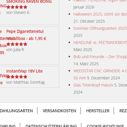
SMOKING RAVEN BONG
Januar 2026
von Steven K.
Bewertet
Halloween 2025, steht vor der
mit
5
von 5
21. Oktober 2025
Sommer-Öffnungszeiten 2025
Pepe Zigarettenetui
2025
Metallbox - ab 1,95 €
HEADLINE vs. FEETMADEBEA
von Julia R.
März 2025
Bewertet
mit
5
von 5
Bob und Freunde – Der Shopp
14. März 2025
WEEDSTAR CNC GRINDER, 4-tei
InstantVap 18V Lite
50 mm
9. Dezember 2024
von Matthias Sonntag
Bewertet
Glas Totenkopf massiv
5. Dez
mit
5
von 5
2024
ZAHLUNGSARTEN
VERSANDKOSTEN
HERSTELLER
REZ
LEHRUNG
DATENSCHUTZERKLÄRUNG
COOKIE-RICHTLINIE