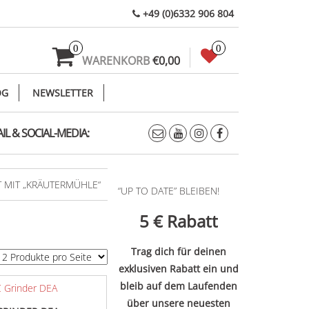
+49 (0)6332 906 804
0
0
WARENKORB
€0,00
OG
NEWSLETTER
IL & SOCIAL-MEDIA:
 MIT „KRÄUTERMÜHLE“
“UP TO DATE” BLEIBEN!
5 €
Rabatt
Trag dich für deinen
exklusiven Rabatt ein und
bleib auf dem Laufenden
über unsere neuesten