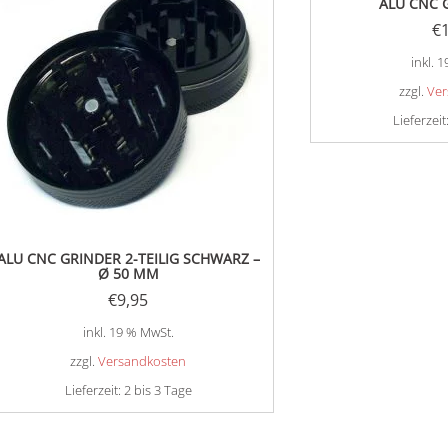
ALU CNC 
€
inkl. 
zzgl.
Ver
Lieferzeit
ALU CNC GRINDER 2-TEILIG SCHWARZ –
Ø 50 MM
€
9,95
inkl. 19 % MwSt.
zzgl.
Versandkosten
Lieferzeit:
2 bis 3 Tage