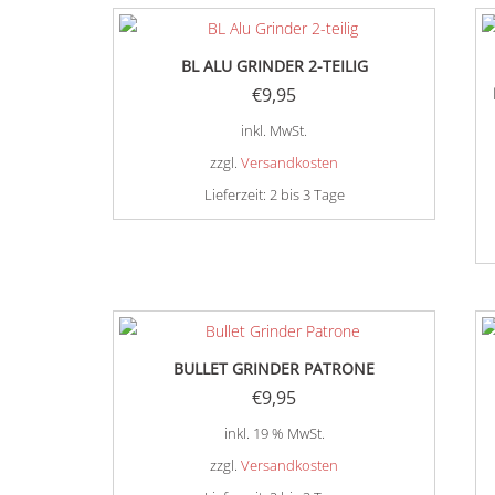
gewählt
werden
BL ALU GRINDER 2-TEILIG
€
9,95
inkl. MwSt.
zzgl.
Versandkosten
Lieferzeit:
2 bis 3 Tage
Dieses
Produkt
weist
mehrere
Varianten
auf.
BULLET GRINDER PATRONE
Die
€
9,95
Optionen
inkl. 19 % MwSt.
können
zzgl.
Versandkosten
auf