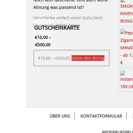
Ahnung was passend ist?
Verschenke einfach einen Gutschein!
Passend zu jedem Anlass.
GUTSCHEINKARTE
€
10,00
–
€
500,00
Dieses
€
10,00
–
€
500,00
Wähle den Betrag
Produkt
weist
mehrere
Varianten
auf.
Die
Optionen
ÜBER UNS
KONTAKTFORMULAR
können
auf
der
WIDERRUFSBE