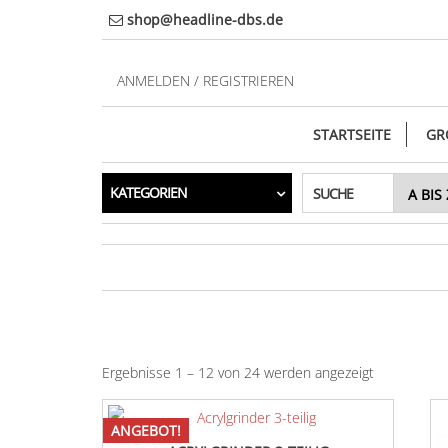
Direkt
shop@headline-dbs.de
zum
Inhalt
ANMELDEN / REGISTRIEREN
STARTSEITE
GR
KATEGORIEN
SUCHE
Ergebnisse 1 – 12 von 24 werden angezeigt
ANGEBOT!