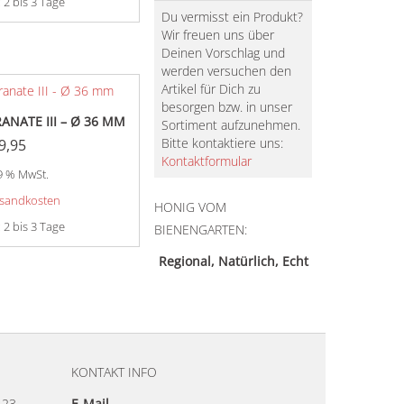
:
2 bis 3 Tage
Du vermisst ein Produkt?
Wir freuen uns über
Deinen Vorschlag und
werden versuchen den
Artikel für Dich zu
besorgen bzw. in unser
NATE III – Ø 36 MM
Sortiment aufzunehmen.
Bitte kontaktiere uns:
9,95
Kontaktformular
19 % MwSt.
sandkosten
HONIG VOM
:
2 bis 3 Tage
BIENENGARTEN:
Regional, Natürlich, Echt
KONTAKT INFO
23.
E-Mail