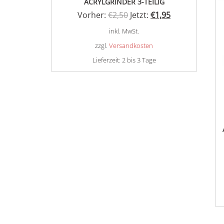
ACRYLGRINDER 3-TEILIG
Ursprünglicher
Aktueller
Vorher:
€
2,50
Jetzt:
€
1,95
Preis
Preis
inkl. MwSt.
war:
ist:
zzgl.
Versandkosten
€2,50
€1,95.
Lieferzeit:
2 bis 3 Tage
Dieses
Produkt
weist
mehrere
Varianten
auf.
Die
Optionen
können
auf
der
Produktseite