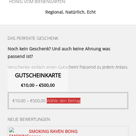
HONIG VOM BIENENGARTEN:
Regional, Natürlich, Echt
DAS PERFEKTE GESCHENK
Noch kein Geschenk? Und auch keine Ahnung was
passend ist?
Verschenke einfach einen Gutschein! Passend zu jedem Anlass.
GUTSCHEINKARTE
€
10,00
–
€
500,00
Dieses
€
10,00
–
€
500,00
Wähle den Betrag
Produkt
weist
NEUE BEWERTUNGEN
mehrere
Varianten
SMOKING RAVEN BONG