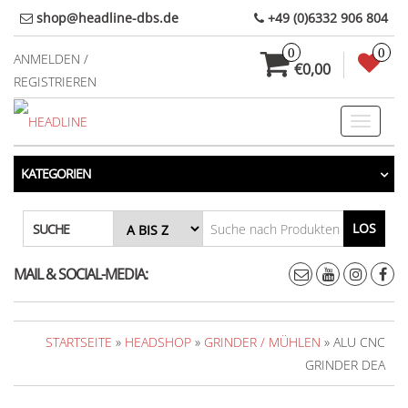
Direkt
shop@headline-dbs.de
+49 (0)6332 906 804
zum
0
0
Inhalt
ANMELDEN /
€0,00
REGISTRIEREN
Toggle
navigati
KATEGORIEN
LOS
SUCHE
MAIL & SOCIAL-MEDIA:
STARTSEITE
»
HEADSHOP
»
GRINDER / MÜHLEN
» ALU CNC
GRINDER DEA