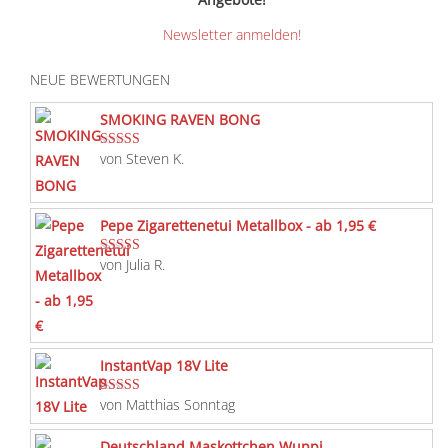
Newsletter anmelden!
NEUE BEWERTUNGEN
SMOKING RAVEN BONG
von Steven K.
Bewertet mit
5
von 5
Pepe Zigarettenetui Metallbox - ab 1,95 €
von Julia R.
Bewertet mit
5
von 5
InstantVap 18V Lite
von Matthias Sonntag
Bewertet mit
5
von 5
Deutschland Maskottchen Wuppi