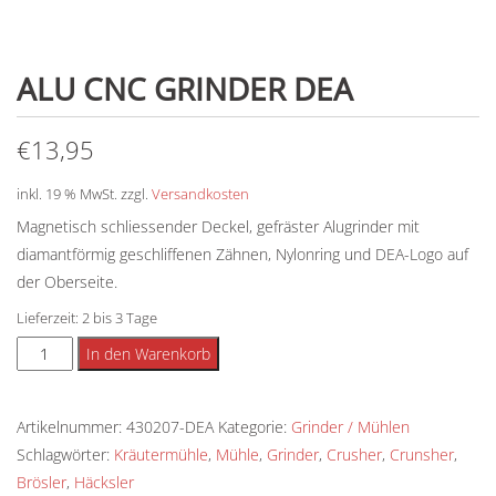
ALU CNC GRINDER DEA
€
13,95
inkl. 19 % MwSt.
zzgl.
Versandkosten
Magnetisch schliessender Deckel, gefräster Alugrinder mit
diamantförmig geschliffenen Zähnen, Nylonring und DEA-Logo auf
der Oberseite.
Lieferzeit:
2 bis 3 Tage
Alu
Alternative:
In den Warenkorb
CNC
Grinder
Artikelnummer:
430207-DEA
Kategorie:
Grinder / Mühlen
DEA
Schlagwörter:
Kräutermühle
,
Mühle
,
Grinder
,
Crusher
,
Crunsher
,
Menge
Brösler
,
Häcksler