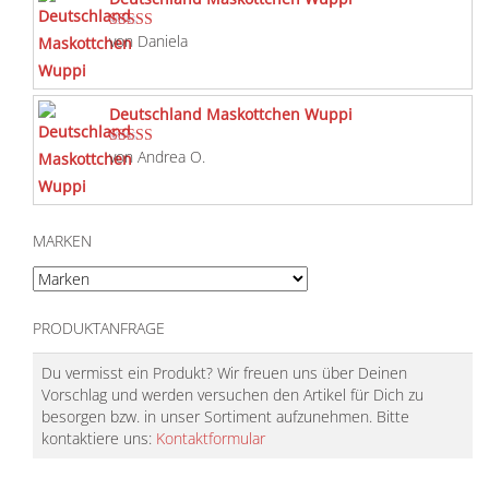
von Daniela
Bewertet mit
5
von 5
Deutschland Maskottchen Wuppi
von Andrea O.
Bewertet mit
5
von 5
MARKEN
PRODUKTANFRAGE
Du vermisst ein Produkt? Wir freuen uns über Deinen
Vorschlag und werden versuchen den Artikel für Dich zu
besorgen bzw. in unser Sortiment aufzunehmen. Bitte
kontaktiere uns:
Kontaktformular