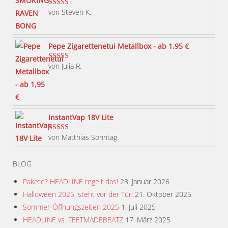
auf.
von Steven K.
Bewertet mit
Die
5
von 5
Optionen
können
Pepe Zigarettenetui Metallbox - ab 1,95 €
auf
von Julia R.
Bewertet mit
der
5
von 5
Produktseite
gewählt
werden
InstantVap 18V Lite
von Matthias Sonntag
Bewertet mit
5
von 5
BLOG
Pakete? HEADLINE regelt das!
23. Januar 2026
Halloween 2025, steht vor der Tür!
21. Oktober 2025
Sommer-Öffnungszeiten 2025
1. Juli 2025
HEADLINE vs. FEETMADEBEATZ
17. März 2025