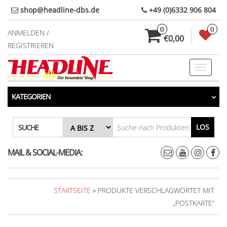
Direkt
shop@headline-dbs.de
+49 (0)6332 906 804
zum
0
0
Inhalt
ANMELDEN /
€0,00
REGISTRIEREN
Toggle
navigati
KATEGORIEN
LOS
SUCHE
MAIL & SOCIAL-MEDIA:
STARTSEITE
» PRODUKTE VERSCHLAGWORTET MIT
„POSTKARTE“