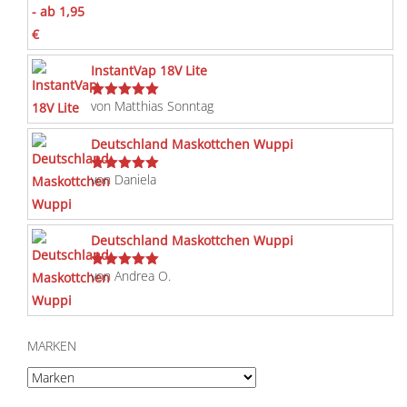
InstantVap 18V Lite
von Matthias Sonntag
Bewertet
mit
5
von 5
Deutschland Maskottchen Wuppi
von Daniela
Bewertet
mit
5
von 5
Deutschland Maskottchen Wuppi
von Andrea O.
Bewertet
mit
5
von 5
MARKEN