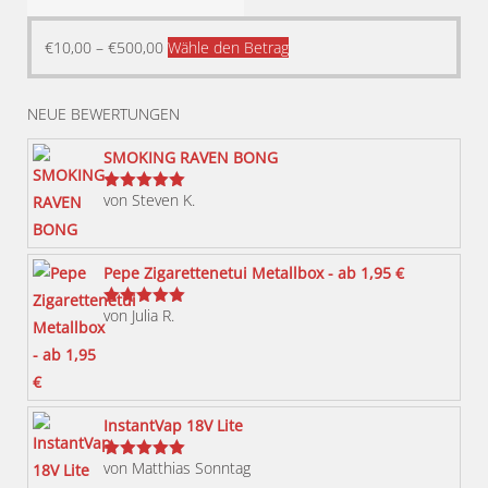
Dieses
€
10,00
–
€
500,00
Wähle den Betrag
Produkt
weist
NEUE BEWERTUNGEN
mehrere
Varianten
SMOKING RAVEN BONG
auf.
von Steven K.
Bewertet
Die
mit
5
von 5
Optionen
können
Pepe Zigarettenetui Metallbox - ab 1,95 €
auf
von Julia R.
der
Bewertet
mit
5
von 5
Produktseite
gewählt
werden
InstantVap 18V Lite
von Matthias Sonntag
Bewertet
mit
5
von 5