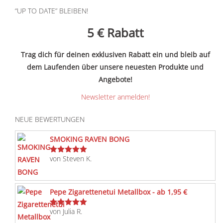
“UP TO DATE” BLEIBEN!
5 €
Rabatt
Trag dich für deinen exklusiven Rabatt ein und bleib auf
dem Laufenden über unsere neuesten Produkte und
Angebote!
Newsletter anmelden!
NEUE BEWERTUNGEN
SMOKING RAVEN BONG
von Steven K.
Bewertet
mit
5
von 5
Pepe Zigarettenetui Metallbox - ab 1,95 €
von Julia R.
Bewertet
mit
5
von 5