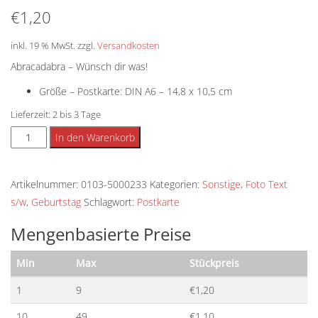
€
1,20
inkl. 19 % MwSt.
zzgl.
Versandkosten
Abracadabra – Wünsch dir was!
Größe – Postkarte: DIN A6 – 14,8 x 10,5 cm
Lieferzeit:
2 bis 3 Tage
Postkarte
Alternative:
In den Warenkorb
-
Abracadabra
Artikelnummer:
0103-5000233
Kategorien:
Sonstige
,
Foto Text
Menge
s/w
,
Geburtstag
Schlagwort:
Postkarte
Mengenbasierte Preise
Min
Max
Stückpreis
1
9
€
1,20
10
49
€
1,10