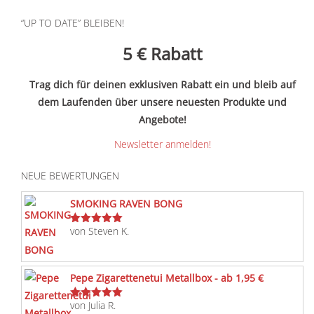
“UP TO DATE” BLEIBEN!
5 €
Rabatt
Trag dich für deinen exklusiven Rabatt ein und bleib auf
dem Laufenden über unsere neuesten Produkte und
Angebote!
Newsletter anmelden!
NEUE BEWERTUNGEN
SMOKING RAVEN BONG
von Steven K.
Bewertet
mit
5
von 5
Pepe Zigarettenetui Metallbox - ab 1,95 €
von Julia R.
Bewertet