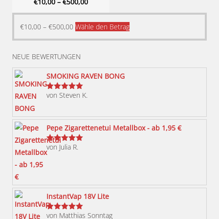
€
10,00
–
€
500,00
Dieses
€
10,00
–
€
500,00
Wähle den Betrag
Produkt
weist
NEUE BEWERTUNGEN
mehrere
Varianten
SMOKING RAVEN BONG
auf.
von Steven K.
Bewertet
Die
mit
5
von 5
Optionen
können
Pepe Zigarettenetui Metallbox - ab 1,95 €
auf
von Julia R.
der
Bewertet
mit
5
von 5
Produktseite
gewählt
werden
InstantVap 18V Lite
von Matthias Sonntag
Bewertet