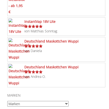
mit
5
von 5
InstantVap 18V Lite
von Matthias Sonntag
Bewertet
mit
5
von 5
Deutschland Maskottchen Wuppi
von Daniela
Bewertet
mit
5
von 5
Deutschland Maskottchen Wuppi
von Andrea O.
Bewertet
mit
5
von 5
MARKEN