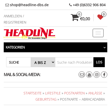
Direkt
shop@headline-dbs.de
+49 (0)6332 906 804
zum
0
0
Inhalt
ANMELDEN /
€0,00
REGISTRIEREN
Toggle
navigati
KATEGORIEN
LOS
SUCHE
MAIL & SOCIAL-MEDIA:
STARTSEITE
»
LIFESTYLE
»
POSTKARTEN
»
ANLÄSSE
»
GEBURTSTAG
» POSTKARTE – ABRACADABRA