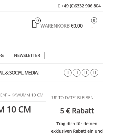
+49 (0)6332 906 804
0
0
WARENKORB
€0,00
OG
NEWSLETTER
IL & SOCIAL-MEDIA:
LEAF – KAWUMM 10 CM
“UP TO DATE” BLEIBEN!
M 10 CM
5 €
Rabatt
Trag dich für deinen
exklusiven Rabatt ein und