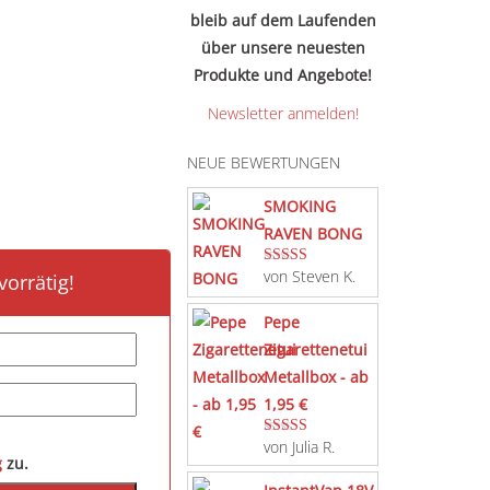
bleib auf dem Laufenden
über unsere neuesten
Produkte und Angebote!
Newsletter anmelden!
NEUE BEWERTUNGEN
SMOKING
RAVEN BONG
von Steven K.
orrätig!
Bewertet mit
5
von 5
Pepe
Zigarettenetui
Metallbox - ab
1,95 €
von Julia R.
Bewertet mit
g
zu.
5
von 5