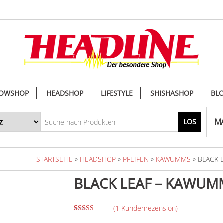
OWSHOP
HEADSHOP
LIFESTYLE
SHISHASHOP
BL
MA
LOS
STARTSEITE
»
HEADSHOP
»
PFEIFEN
»
KAWUMMS
» BLACK 
BLACK LEAF – KAWUM
(
1
Kundenrezension)
Bewertet mit
1