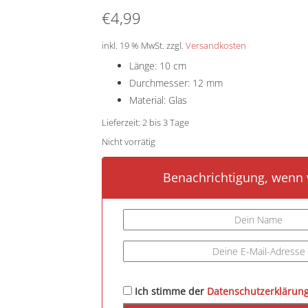
5.00
von 5,
€
4,99
basierend auf
Kundenbewertung
inkl. 19 % MwSt.
zzgl.
Versandkosten
Länge: 10 cm
Durchmesser: 12 mm
Material: Glas
Lieferzeit:
2 bis 3 Tage
Nicht vorrätig
Benachrichtigung, wenn v
Ich stimme der
Datenschutzerklärun