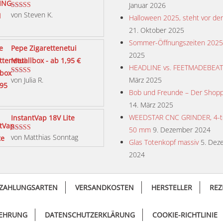
Januar 2026
von Steven K.
Bewertet mit
Halloween 2025, steht vor der
5
von 5
21. Oktober 2025
Sommer-Öffnungszeiten 2025
Pepe Zigarettenetui
2025
Metallbox - ab 1,95 €
HEADLINE vs. FEETMADEBEA
von Julia R.
März 2025
Bewertet mit
5
von 5
Bob und Freunde – Der Shopp
14. März 2025
WEEDSTAR CNC GRINDER, 4-tei
InstantVap 18V Lite
50 mm
9. Dezember 2024
von Matthias Sonntag
Bewertet mit
Glas Totenkopf massiv
5. Dez
5
von 5
2024
ZAHLUNGSARTEN
VERSANDKOSTEN
HERSTELLER
REZ
LEHRUNG
DATENSCHUTZERKLÄRUNG
COOKIE-RICHTLINIE