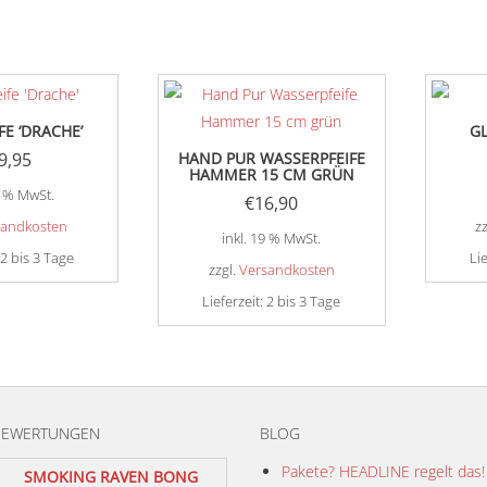
FE ‘DRACHE’
GL
9,95
HAND PUR WASSERPFEIFE
HAMMER 15 CM GRÜN
9 % MwSt.
€
16,90
sandkosten
z
inkl. 19 % MwSt.
2 bis 3 Tage
Li
zzgl.
Versandkosten
Lieferzeit:
2 bis 3 Tage
BEWERTUNGEN
BLOG
Pakete? HEADLINE regelt das!
SMOKING RAVEN BONG