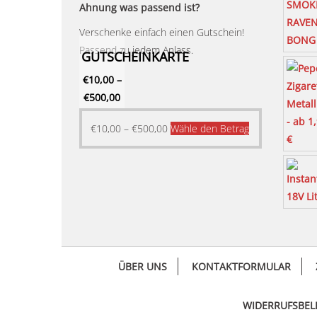
Ahnung was passend ist?
Verschenke einfach einen Gutschein!
Passend zu jedem Anlass.
GUTSCHEINKARTE
€
10,00
–
€
500,00
Dieses
€
10,00
–
€
500,00
Wähle den Betrag
Produkt
weist
mehrere
Varianten
auf.
Die
Optionen
ÜBER UNS
KONTAKTFORMULAR
können
auf
der
WIDERRUFSBE