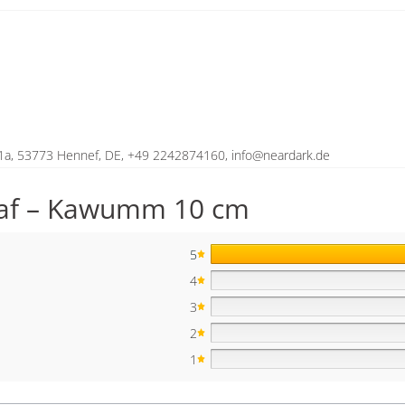
1a, 53773 Hennef, DE, +49 2242874160, info@neardark.de
eaf – Kawumm 10 cm
5
4
3
2
1