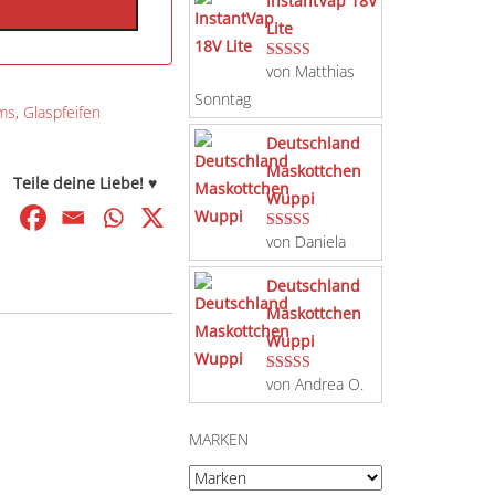
InstantVap 18V
Lite
von Matthias
Bewertet mit
5
von 5
Sonntag
ms
,
Glaspfeifen
Deutschland
Maskottchen
Teile deine Liebe! ♥
Wuppi
von Daniela
Bewertet mit
5
von 5
Deutschland
Maskottchen
Wuppi
von Andrea O.
Bewertet mit
5
von 5
MARKEN