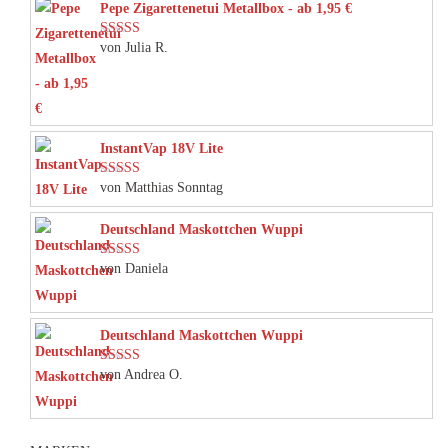
Pepe Zigarettenetui Metallbox - ab 1,95 €
von Julia R.
Bewertet mit
5
von 5
InstantVap 18V Lite
von Matthias Sonntag
Bewertet mit
5
von 5
Deutschland Maskottchen Wuppi
von Daniela
Bewertet mit
5
von 5
Deutschland Maskottchen Wuppi
von Andrea O.
Bewertet mit
5
von 5