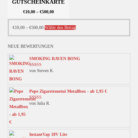
GUTSCHEINKARTE
€
10,00
–
€
500,00
Dieses
€
10,00
–
€
500,00
Wähle den Betrag
Produkt
weist
NEUE BEWERTUNGEN
mehrere
Varianten
SMOKING RAVEN BONG
auf.
von Steven K.
Bewertet mit
Die
5
von 5
Optionen
können
Pepe Zigarettenetui Metallbox - ab 1,95 €
auf
von Julia R.
Bewertet mit
der
5
von 5
Produktseite
gewählt
werden
InstantVap 18V Lite