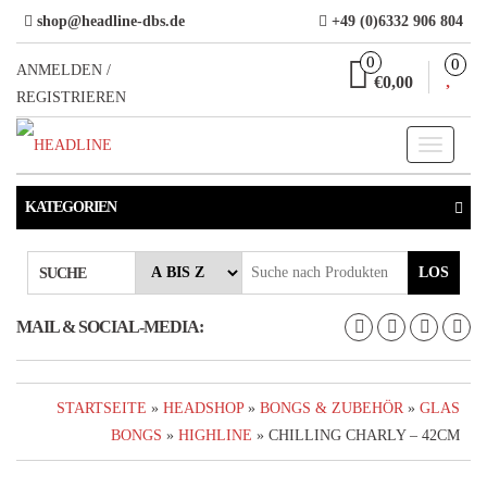
Direkt
shop@headline-dbs.de
+49 (0)6332 906 804
zum
0
0
Inhalt
ANMELDEN /
€0,00
REGISTRIEREN
Toggle
navigati
KATEGORIEN
LOS
SUCHE
MAIL & SOCIAL-MEDIA:
STARTSEITE
»
HEADSHOP
»
BONGS & ZUBEHÖR
»
GLAS
BONGS
»
HIGHLINE
» CHILLING CHARLY – 42CM