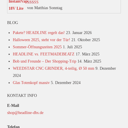
von Matthias Sonntag
Bewertet mit
5
von 5
BLOG
Pakete? HEADLINE regelt das!
23. Januar 2026
Halloween 2025, steht vor der Tür!
21. Oktober 2025
Sommer-Öffnungszeiten 2025
1. Juli 2025
HEADLINE vs. FEETMADEBEATZ
17. März 2025
Bob und Freunde – Der Shopping-Trip
14. März 2025
WEEDSTAR CNC GRINDER, 4-teilig, Ø 50 mm
9. Dezember
2024
Glas Totenkopf massiv
5. Dezember 2024
KONTAKT INFO
E-Mail
shop@headline-dbs.de
Telefon