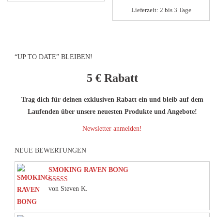
Lieferzeit:
2 bis 3 Tage
Produktseite
gewählt
werden
“UP TO DATE” BLEIBEN!
5 €
Rabatt
Trag dich für deinen exklusiven Rabatt ein und bleib auf dem
Laufenden über unsere neuesten Produkte und Angebote!
Newsletter anmelden!
NEUE BEWERTUNGEN
SMOKING RAVEN BONG
von Steven K.
Bewertet mit
5
von 5