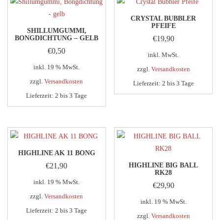
CRYSTAL BUBBLER
PFEIFE
SHILLUMGUMMI,
BONGDICHTUNG – GELB
€
19,90
€
0,50
inkl. MwSt.
inkl. 19 % MwSt.
zzgl.
Versandkosten
zzgl.
Versandkosten
Lieferzeit:
2 bis 3 Tage
Lieferzeit:
2 bis 3 Tage
Dieses
Produkt
weist
mehrere
Varianten
HIGHLINE AK 11 BONG
auf.
€
21,90
HIGHLINE BIG BALL
Die
RK28
inkl. 19 % MwSt.
Optionen
€
29,90
können
zzgl.
Versandkosten
inkl. 19 % MwSt.
auf
Lieferzeit:
2 bis 3 Tage
zzgl.
Versandkosten
der