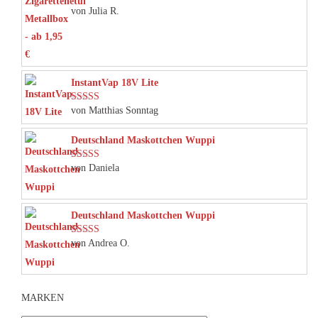
von Julia R.
Bewertet mit
5
von 5
InstantVap 18V Lite
von Matthias Sonntag
Bewertet mit
5
von 5
Deutschland Maskottchen Wuppi
von Daniela
Bewertet mit
5
von 5
Deutschland Maskottchen Wuppi
von Andrea O.
Bewertet mit
5
von 5
MARKEN