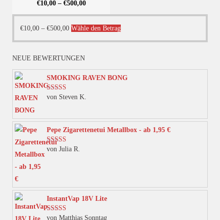
€
10,00
–
€
500,00
Dieses
€
10,00
–
€
500,00
Wähle den Betrag
Produkt
weist
NEUE BEWERTUNGEN
mehrere
Varianten
SMOKING RAVEN BONG
auf.
von Steven K.
Bewertet mit
Die
5
von 5
Optionen
können
Pepe Zigarettenetui Metallbox - ab 1,95 €
auf
von Julia R.
Bewertet mit
der
5
von 5
Produktseite
gewählt
werden
InstantVap 18V Lite
von Matthias Sonntag
Bewertet mit