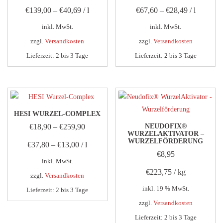
€
139,00
–
€
40,69
/
l
€
67,60
–
€
28,49
/
l
inkl. MwSt.
inkl. MwSt.
zzgl.
Versandkosten
zzgl.
Versandkosten
Lieferzeit:
2 bis 3 Tage
Lieferzeit:
2 bis 3 Tage
Dieses
Dieses
Produkt
Produkt
weist
weist
mehrere
mehrere
HESI WURZEL-COMPLEX
Varianten
Varianten
€
18,90
–
€
259,90
NEUDOFIX®
auf.
auf.
WURZELAKTIVATOR –
WURZELFÖRDERUNG
€
37,80
–
€
13,00
/
l
Die
Die
€
8,95
Optionen
Optionen
inkl. MwSt.
können
können
€
223,75
/
kg
zzgl.
Versandkosten
auf
auf
inkl. 19 % MwSt.
Lieferzeit:
2 bis 3 Tage
der
der
zzgl.
Versandkosten
Dieses
Produktseite
Produktseite
Produkt
Lieferzeit:
2 bis 3 Tage
gewählt
gewählt