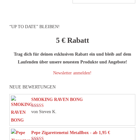
weist
werden
werden
mehrere
Varianten
“UP TO DATE” BLEIBEN!
auf.
Die
5 €
Rabatt
Optionen
können
Trag dich für deinen exklusiven Rabatt ein und bleib auf dem
auf
Laufenden über unsere neuesten Produkte und Angebote!
der
Newsletter anmelden!
Produktseite
gewählt
NEUE BEWERTUNGEN
werden
SMOKING RAVEN BONG
von Steven K.
Bewertet mit
5
von 5
Pepe Zigarettenetui Metallbox - ab 1,95 €