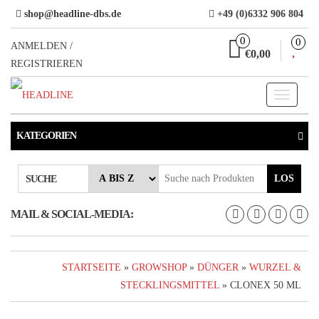
Direkt
shop@headline-dbs.de
+49 (0)6332 906 804
zum
0
0
Inhalt
ANMELDEN /
€0,00
REGISTRIEREN
Toggle
navigati
KATEGORIEN
LOS
SUCHE
MAIL & SOCIAL-MEDIA:
STARTSEITE
»
GROWSHOP
»
DÜNGER
»
WURZEL &
STECKLINGSMITTEL
» CLONEX 50 ML