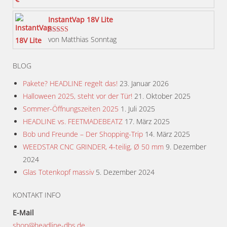
werden
InstantVap 18V Lite
von Matthias Sonntag
Bewertet mit
5
von 5
BLOG
Pakete? HEADLINE regelt das!
23. Januar 2026
Halloween 2025, steht vor der Tür!
21. Oktober 2025
Sommer-Öffnungszeiten 2025
1. Juli 2025
HEADLINE vs. FEETMADEBEATZ
17. März 2025
Bob und Freunde – Der Shopping-Trip
14. März 2025
WEEDSTAR CNC GRINDER, 4-teilig, Ø 50 mm
9. Dezember
2024
Glas Totenkopf massiv
5. Dezember 2024
KONTAKT INFO
E-Mail
shop@headline-dbs.de