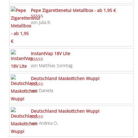
Pepe Zigarettenetui Metallbox - ab 1,95 €
von Julia R.
Bewertet mit
5
von 5
InstantVap 18V Lite
von Matthias Sonntag
Bewertet mit
5
von 5
Deutschland Maskottchen Wuppi
von Daniela
Bewertet mit
5
von 5
Deutschland Maskottchen Wuppi
von Andrea O.
Bewertet mit
5
von 5