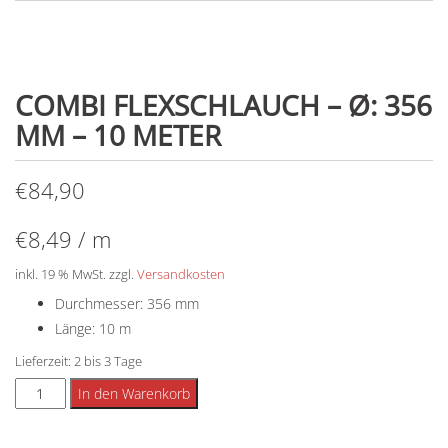
COMBI FLEXSCHLAUCH – Ø: 356
MM – 10 METER
€
84,90
€
8,49
/
m
inkl. 19 % MwSt.
zzgl.
Versandkosten
Durchmesser: 356 mm
Länge: 10 m
Lieferzeit:
2 bis 3 Tage
Combi
Alternative:
In den Warenkorb
Flexschlauch
-