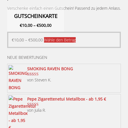
Verschenke einfach einen Gutschein! Passend zu jedem Anlass.
GUTSCHEINKARTE
€
10,00
–
€
500,00
Dieses
€
10,00
–
€
500,00
Wähle den Betrag
Produkt
weist
NEUE BEWERTUNGEN
mehrere
Varianten
SMOKING RAVEN BONG
auf.
von Steven K.
Bewertet mit
Die
5
von 5
Optionen
können
Pepe Zigarettenetui Metallbox - ab 1,95 €
auf
von Julia R.
Bewertet mit
der
5
von 5
Produktseite
gewählt