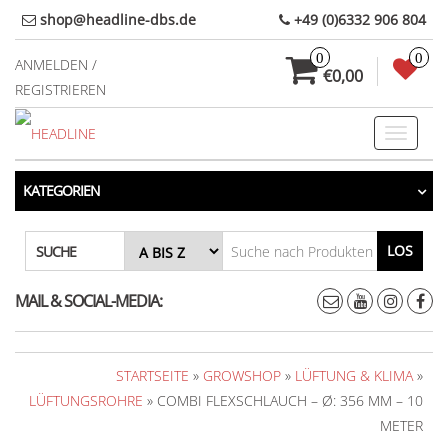
Direkt
shop@headline-dbs.de
+49 (0)6332 906 804
zum
0
0
Inhalt
ANMELDEN /
€0,00
REGISTRIEREN
Toggle
navigati
KATEGORIEN
LOS
SUCHE
MAIL & SOCIAL-MEDIA:
STARTSEITE
»
GROWSHOP
»
LÜFTUNG & KLIMA
»
LÜFTUNGSROHRE
» COMBI FLEXSCHLAUCH – Ø: 356 MM – 10
METER