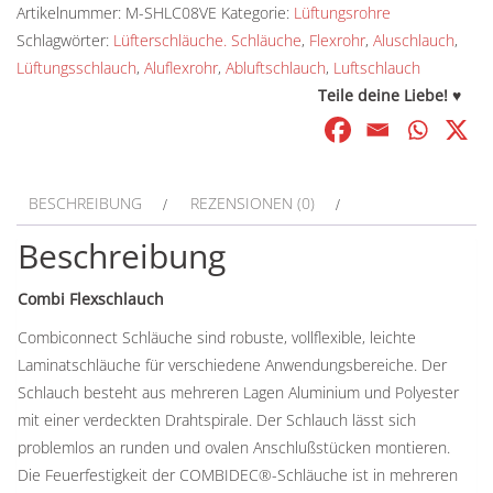
Artikelnummer:
M-SHLC08VE
Kategorie:
Lüftungsrohre
Ø:
Schlagwörter:
Lüfterschläuche. Schläuche
,
Flexrohr
,
Aluschlauch
,
356
Lüftungsschlauch
,
Aluflexrohr
,
Abluftschlauch
,
Luftschlauch
mm
Teile deine Liebe! ♥
-
10
Meter
Menge
BESCHREIBUNG
REZENSIONEN (0)
Beschreibung
Combi Flexschlauch
Combiconnect Schläuche sind robuste, vollflexible, leichte
Laminatschläuche für verschiedene Anwendungsbereiche. Der
Schlauch besteht aus mehreren Lagen Aluminium und Polyester
mit einer verdeckten Drahtspirale. Der Schlauch lässt sich
problemlos an runden und ovalen Anschlußstücken montieren.
Die Feuerfestigkeit der COMBIDEC®-Schläuche ist in mehreren